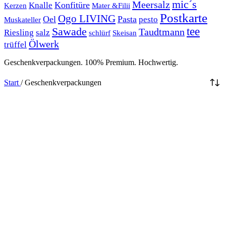
mic´s
Meersalz
Konfitüre
Knalle
Kerzen
Mater &Filii
Postkarte
Ogo LIVING
Oel
Pasta
pesto
Muskateller
Sawade
tee
Taudtmann
Riesling
salz
schlürf
Skeisan
Ölwerk
trüffel
Geschenkverpackungen. 100% Premium. Hochwertig.
Start
/
Geschenkverpackungen