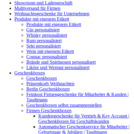
Showroom und Ladengeschäft
Multiversand für Firmen
Weihnachtsgeschenke für Unternehmen
Produkte mit eigenem Etikett
Produkte mit eigenem Etikett
Gin personalisiert
Whisky personalisiert
Rum personalisiert
Sekt personalisiert
Wein mit eigenem Etikett
Cognac personalisiert
Brände und Spirituosen personalisert
Liköre und Wermut personalisiert
Geschenkboxen
Geschenkboxen
Präsentkorb Weihnachten
Berlin Geschenkboxen
Feinkost Firmengeschenke für Mitarbeiter & Kunden |
Taudtmann
Geschenkboxen selbst zusammenstellen
Firmen Geschenkboxen
Kundengeschenke für Vertrieb & Key Account |
Geschenkboxen für Geschäftskunden
Automatischer Geschenkservice für Mitarbeiter |
Geburtstage & Jubiläen | Taudtmann