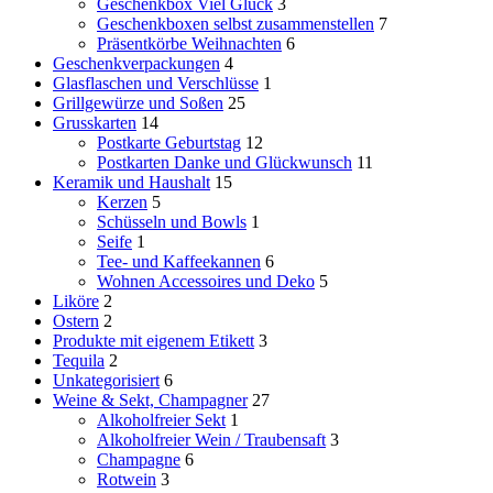
Geschenkbox Viel Glück
3
Geschenkboxen selbst zusammenstellen
7
Präsentkörbe Weihnachten
6
Geschenkverpackungen
4
Glasflaschen und Verschlüsse
1
Grillgewürze und Soßen
25
Grusskarten
14
Postkarte Geburtstag
12
Postkarten Danke und Glückwunsch
11
Keramik und Haushalt
15
Kerzen
5
Schüsseln und Bowls
1
Seife
1
Tee- und Kaffeekannen
6
Wohnen Accessoires und Deko
5
Liköre
2
Ostern
2
Produkte mit eigenem Etikett
3
Tequila
2
Unkategorisiert
6
Weine & Sekt, Champagner
27
Alkoholfreier Sekt
1
Alkoholfreier Wein / Traubensaft
3
Champagne
6
Rotwein
3