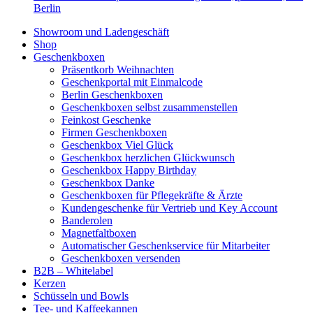
Berlin
Showroom und Ladengeschäft
Shop
Geschenkboxen
Präsentkorb Weihnachten
Geschenkportal mit Einmalcode
Berlin Geschenkboxen
Geschenkboxen selbst zusammenstellen
Feinkost Geschenke
Firmen Geschenkboxen
Geschenkbox Viel Glück
Geschenkbox herzlichen Glückwunsch
Geschenkbox Happy Birthday
Geschenkbox Danke
Geschenkboxen für Pflegekräfte & Ärzte
Kundengeschenke für Vertrieb und Key Account
Banderolen
Magnetfaltboxen
Automatischer Geschenkservice für Mitarbeiter
Geschenkboxen versenden
B2B – Whitelabel
Kerzen
Schüsseln und Bowls
Tee- und Kaffeekannen