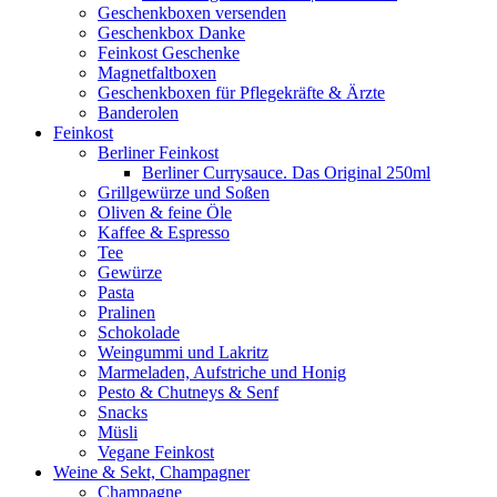
Geschenkboxen versenden
Geschenkbox Danke
Feinkost Geschenke
Magnetfaltboxen
Geschenkboxen für Pflegekräfte & Ärzte
Banderolen
Feinkost
Berliner Feinkost
Berliner Currysauce. Das Original 250ml
Grillgewürze und Soßen
Oliven & feine Öle
Kaffee & Espresso
Tee
Gewürze
Pasta
Pralinen
Schokolade
Weingummi und Lakritz
Marmeladen, Aufstriche und Honig
Pesto & Chutneys & Senf
Snacks
Müsli
Vegane Feinkost
Weine & Sekt, Champagner
Champagne