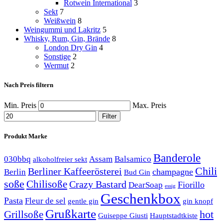
Rotwein International
3
Sekt
7
Weißwein
8
Weingummi und Lakritz
5
Whisky, Rum, Gin, Brände
8
London Dry Gin
4
Sonstige
2
Wermut
2
Nach Preis filtern
Min. Preis
Max. Preis
Filter
Produkt Marke
Banderole
030bbq
Assam
Balsamico
alkoholfreier sekt
Chili
Berliner Kaffeerösterei
champagne
Berlin
Bud Gin
soße
Chilisoße
Crazy Bastard
Fiorillo
DearSoap
essig
Geschenkbox
Pasta
Fleur de sel
gentle gin
gin knopf
Grußkarte
hot
Grillsoße
Guiseppe Giusti
Hauptstadtkiste