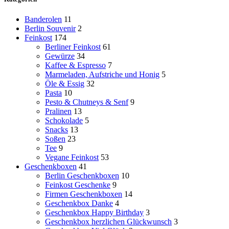
Banderolen
11
Berlin Souvenir
2
Feinkost
174
Berliner Feinkost
61
Gewürze
34
Kaffee & Espresso
7
Marmeladen, Aufstriche und Honig
5
Öle & Essig
32
Pasta
10
Pesto & Chutneys & Senf
9
Pralinen
13
Schokolade
5
Snacks
13
Soßen
23
Tee
9
Vegane Feinkost
53
Geschenkboxen
41
Berlin Geschenkboxen
10
Feinkost Geschenke
9
Firmen Geschenkboxen
14
Geschenkbox Danke
4
Geschenkbox Happy Birthday
3
Geschenkbox herzlichen Glückwunsch
3