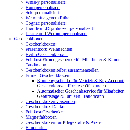
Whisky personalisiert
Rum personalisiert
Sekt personalisiert
Wein mit eigenem Etikett
Cognac personalisiert
Brände und Spirituosen personalisert
Liköre und Wermut personalisiert
Geschenkboxen
Geschenkboxen
Präsentkorb Weihnachten
Berlin Geschenkboxen
Feinkost Firmengeschenke für Mitarbeiter & Kunden |
Taudtmann
Geschenkboxen selbst zusammenstellen
Firmen Geschenkboxen
Kundengeschenke für Vertrieb & Key Account |
Geschenkboxen für Geschäftskunden
Automatischer Geschenkservice für Mitarbeiter |
Geburtstage & Jubiläen | Taudtmann
Geschenkboxen versenden
Geschenkbox Danke
Feinkost Geschenke
Magnetfaltboxen
Geschenkboxen für Pflegekräfte & Ärzte
Banderolen