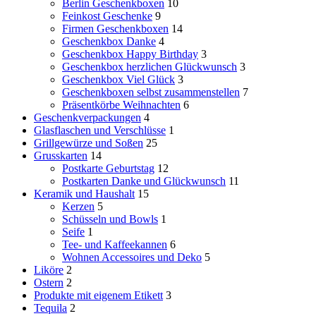
Berlin Geschenkboxen
10
Feinkost Geschenke
9
Firmen Geschenkboxen
14
Geschenkbox Danke
4
Geschenkbox Happy Birthday
3
Geschenkbox herzlichen Glückwunsch
3
Geschenkbox Viel Glück
3
Geschenkboxen selbst zusammenstellen
7
Präsentkörbe Weihnachten
6
Geschenkverpackungen
4
Glasflaschen und Verschlüsse
1
Grillgewürze und Soßen
25
Grusskarten
14
Postkarte Geburtstag
12
Postkarten Danke und Glückwunsch
11
Keramik und Haushalt
15
Kerzen
5
Schüsseln und Bowls
1
Seife
1
Tee- und Kaffeekannen
6
Wohnen Accessoires und Deko
5
Liköre
2
Ostern
2
Produkte mit eigenem Etikett
3
Tequila
2