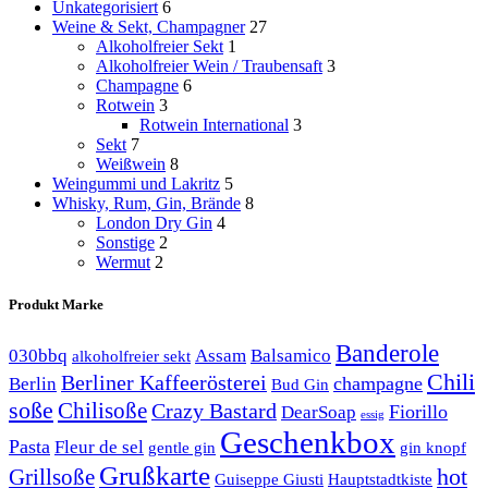
Unkategorisiert
6
Weine & Sekt, Champagner
27
Alkoholfreier Sekt
1
Alkoholfreier Wein / Traubensaft
3
Champagne
6
Rotwein
3
Rotwein International
3
Sekt
7
Weißwein
8
Weingummi und Lakritz
5
Whisky, Rum, Gin, Brände
8
London Dry Gin
4
Sonstige
2
Wermut
2
Produkt Marke
Banderole
030bbq
Assam
Balsamico
alkoholfreier sekt
Chili
Berliner Kaffeerösterei
champagne
Berlin
Bud Gin
soße
Chilisoße
Crazy Bastard
Fiorillo
DearSoap
essig
Geschenkbox
Pasta
Fleur de sel
gentle gin
gin knopf
Grußkarte
hot
Grillsoße
Guiseppe Giusti
Hauptstadtkiste