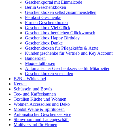
Geschenkportal mit Einmalcode
Berlin Geschenkboxen
Geschenkboxen selbst zusammenstellen
Feinkost Geschenke
Firmen Geschenkboxen
Geschenkbox Viel Glück
Geschenkbox herzlichen Glückwunsch
Geschenkbox Happy Birthday
Geschenkbox Danke
Geschenkboxen für Pflegekräfte & Ärzte
Kundengeschenke für Vertrieb und Key Account
Banderolen
Magnetfaltboxen
Automatischer Geschenkservice für Mitarbeiter
Geschenkboxen versenden
B2B – Whitelabel
Kerzen
Schüsseln und Bowls
Tee- und Kaffeekannen
Textilien Küche und Wohnen
Wohnen Accessoires und Deko
Moabit Weine & Spirituosen
Automatischer Geschenkservice
Showroom und Ladengeschäft
Multiversand für Firmen