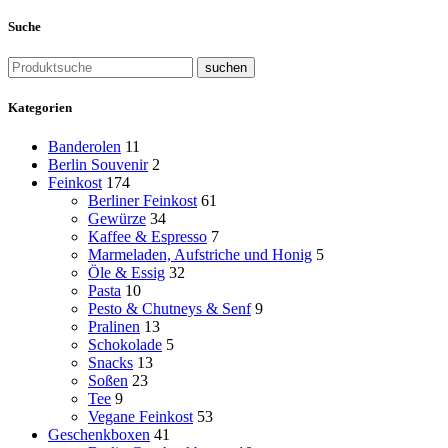
Suche
suchen
Kategorien
Banderolen
11
Berlin Souvenir
2
Feinkost
174
Berliner Feinkost
61
Gewürze
34
Kaffee & Espresso
7
Marmeladen, Aufstriche und Honig
5
Öle & Essig
32
Pasta
10
Pesto & Chutneys & Senf
9
Pralinen
13
Schokolade
5
Snacks
13
Soßen
23
Tee
9
Vegane Feinkost
53
Geschenkboxen
41