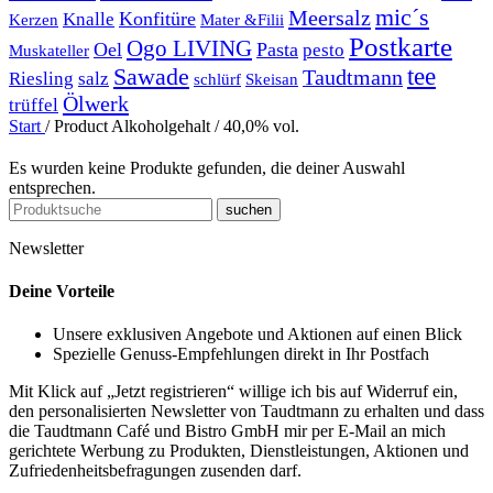
mic´s
Meersalz
Konfitüre
Knalle
Kerzen
Mater &Filii
Postkarte
Ogo LIVING
Oel
Pasta
pesto
Muskateller
Sawade
tee
Taudtmann
Riesling
salz
schlürf
Skeisan
Ölwerk
trüffel
Start
/
Product Alkoholgehalt
/
40,0% vol.
Es wurden keine Produkte gefunden, die deiner Auswahl
entsprechen.
suchen
Newsletter
Deine Vorteile
Unsere exklusiven Angebote und Aktionen auf einen Blick
Spezielle Genuss-Empfehlungen direkt in Ihr Postfach
Mit Klick auf „Jetzt registrieren“ willige ich bis auf Widerruf ein,
den personalisierten Newsletter von Taudtmann zu erhalten und dass
die Taudtmann Café und Bistro GmbH mir per E-Mail an mich
gerichtete Werbung zu Produkten, Dienstleistungen, Aktionen und
Zufriedenheitsbefragungen zusenden darf.