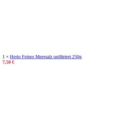
1 ×
Herio Feines Meersalz unfiltriert 250g
7,50
€