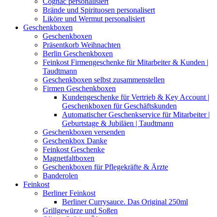
Cognac personalisiert
Brände und Spirituosen personalisert
Liköre und Wermut personalisiert
Geschenkboxen
Geschenkboxen
Präsentkorb Weihnachten
Berlin Geschenkboxen
Feinkost Firmengeschenke für Mitarbeiter & Kunden |
Taudtmann
Geschenkboxen selbst zusammenstellen
Firmen Geschenkboxen
Kundengeschenke für Vertrieb & Key Account |
Geschenkboxen für Geschäftskunden
Automatischer Geschenkservice für Mitarbeiter |
Geburtstage & Jubiläen | Taudtmann
Geschenkboxen versenden
Geschenkbox Danke
Feinkost Geschenke
Magnetfaltboxen
Geschenkboxen für Pflegekräfte & Ärzte
Banderolen
Feinkost
Berliner Feinkost
Berliner Currysauce. Das Original 250ml
Grillgewürze und Soßen