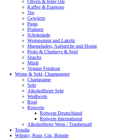
Oliven & feine Öle
Kaffee & Espresso
Tee
Gewürze
Pasta
Pralinen
Schokolade
Weingummi und Lakritz
Marmeladen, Aufstriche und Honig
Pesto & Chutneys & Senf
Snacks
Müsli
Vegane Feinkost
Weine & Sekt, Champagner
Champagne
Sekt
Alkoholfreier Sekt
Weißwein
Rosé
Rotwein
Rotwein Deutschland
Rotwein International
Alkoholfreier Wein / Traubensaft
Tequila
Whisky, Rum, Gin, Brände