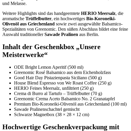
und Melasse.
Weitere Highlights sind das handgeerntete
HERIO Meersalz
, die
aromatische
Trüffelbutter
, ein hochwertiges
Bio-Koroneiki-
Olivenöl aus Griechenland
sowie zwei ausgewählte Balsamico-
Spezialitäten von Greenomic. Den süßen Abschluss bildet eine feine
Auswahl traditioneller
Sawade Pralinen
aus Berlin.
Inhalt der Geschenkbox „Unsere
Meisterwerke“
ODE Bright Lemon Aperitif (500 ml)
Greenomic Rosé Balsamico aus dem Eichenholzfass
Good Hair Day Pistazienpasta Siciliano (500 g)
House Blend Espresso von We Roast Coffee (250 g)
HERIO Feines Meersalz, unfiltriert (250 g)
Crema di Burro al Tartufo – Trüffelbutter (70 g)
Greenomic Crema Aceto Balsamico No. 2 Granatapfel
Premium Bio-Koroneiki-Olivenöl aus Griechenland (100 ml)
Sawade Pralinenschachtel gemischt
Schwarze Magnetbox (38 × 28 × 12 cm)
Hochwertige Geschenkverpackung mit