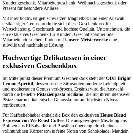
Kundengeschenk, Mitarbeitergeschenk, Weihnachtsgeschenk oder
Präsent für besondere Anlässe.
Mit ihrer hochwertigen schwarzen Magnetbox und einer Auswahl
erstklassiger Genussprodukte steht diese Geschenkbox für
Wertschätzung, Geschmack und höchste Qualität. Unternehmen, die
ein exklusives Geschenk für Kunden, Geschäftspartner oder
Mitarbeitende suchen, finden mit
Unsere Meisterwerke
eine
stilvolle und nachhaltige Lösung.
Hochwertige Delikatessen in einer
exklusiven Geschenkbox
Im Mittelpunkt dieser Premium-Geschenkbox steht der
ODE Bright
Lemon Aperitif
, dessen frische Zitrusnoten moderne Leichtigkeit
und mediterranen Genuss verkörpern. Ergänzt wird die Auswahl
durch die beliebte
Pistazienpasta Siciliano
, die mit ihrem intensiven
Pistazienaroma italienische Genusskultur auf höchstem Niveau
repräsentiert.
Für Kaffeeliebhaber enthält die Box den exklusiven
House Blend
Espresso von We Roast Coffee
. Die ausgewogene Mischung aus
Bohnen aus El Salvador und Brasilien überzeugt durch einen
vollmundigen Körper sowie feine Noten von Schokolade, Mandeln