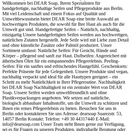
Willkommen bei DEAR Soap, Ihrem Spezialisten für
handgefertigte, nachhaltige Seifen und Pflegeprodukte aus Berlin.
Mit viel Leidenschaft und einem Fokus auf Qualität und
Umweltbewusstsein bietet DEAR Soap eine breite Auswahl an
hochwertigen Produkten, die sowohl für Ihre Haut als auch für die
Umwelt gut sind. Handgefertigte Seifen – Natürlich, nachhaltig,
einzigartig Unsere handgefertigten Seifen werden aus hochwertigen,
natürlichen Zutaten hergestellt. Jede Seife wird mit Liebe zum Detail
und ohne künstliche Zusätze oder Palmöl produziert. Unser
Sortiment umfasst: Natürliche Seifen: Für Gesicht, Hände und
Körper – pflegend und sanft zur Haut. Duftseifen: Angereichert mit
ätherischen Ölen für ein entspannendes Pflegeerlebnis. Peeling-
Seifen: Für ein sanftes und erfrischendes Hautgefühl. Geschenksets:
Perfekte Präsente für jede Gelegenheit. Unsere Produkte sind vegan,
nachhaltig verpackt und ideal für alle Hauttypen geeignet – ein
Schritt zu mehr Natürlichkeit in Ihrer Pflegeroutine. Nachhaltigkeit
bei DEAR Soap Nachhaltigkeit ist ein zentraler Wert von DEAR
Soap. Unsere Seifen werden umweltfreundlich und ohne
Plastikverpackungen angeboten. Wir setzen auf natürliche,
biologisch abbaubare Inhaltsstoffe, um die Umwelt zu schützen und
Ihnen ein reines Pflegeerlebnis zu bieten. Besuchen Sie uns in
Berlin oder kontaktieren Sie uns Adresse: dearsoap Suarezstr. 53,
14057 Berlin Kontakt: Telefon: +49 30 44317440 E-Mail:
info@dearsoap.com Unser Team steht Ihnen gerne zur Verfügung,
sei es für Fragen zu unseren Produkten, individuelle Beratung oder