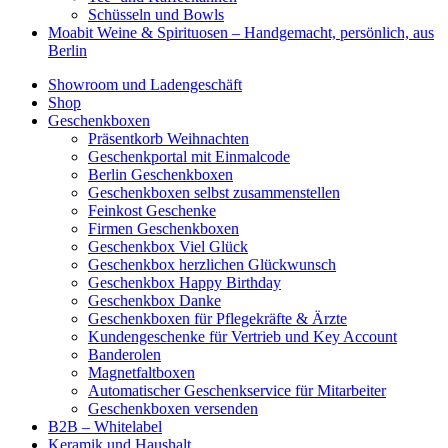
Schüsseln und Bowls
Moabit Weine & Spirituosen – Handgemacht, persönlich, aus
Berlin
Showroom und Ladengeschäft
Shop
Geschenkboxen
Präsentkorb Weihnachten
Geschenkportal mit Einmalcode
Berlin Geschenkboxen
Geschenkboxen selbst zusammenstellen
Feinkost Geschenke
Firmen Geschenkboxen
Geschenkbox Viel Glück
Geschenkbox herzlichen Glückwunsch
Geschenkbox Happy Birthday
Geschenkbox Danke
Geschenkboxen für Pflegekräfte & Ärzte
Kundengeschenke für Vertrieb und Key Account
Banderolen
Magnetfaltboxen
Automatischer Geschenkservice für Mitarbeiter
Geschenkboxen versenden
B2B – Whitelabel
Keramik und Haushalt