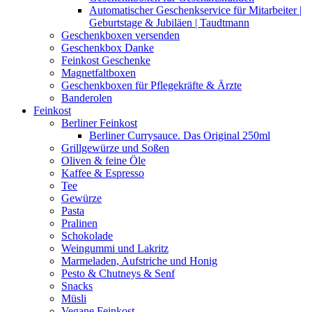
Automatischer Geschenkservice für Mitarbeiter |
Geburtstage & Jubiläen | Taudtmann
Geschenkboxen versenden
Geschenkbox Danke
Feinkost Geschenke
Magnetfaltboxen
Geschenkboxen für Pflegekräfte & Ärzte
Banderolen
Feinkost
Berliner Feinkost
Berliner Currysauce. Das Original 250ml
Grillgewürze und Soßen
Oliven & feine Öle
Kaffee & Espresso
Tee
Gewürze
Pasta
Pralinen
Schokolade
Weingummi und Lakritz
Marmeladen, Aufstriche und Honig
Pesto & Chutneys & Senf
Snacks
Müsli
Vegane Feinkost