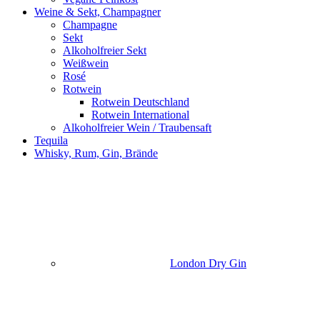
Weine & Sekt, Champagner
Champagne
Sekt
Alkoholfreier Sekt
Weißwein
Rosé
Rotwein
Rotwein Deutschland
Rotwein International
Alkoholfreier Wein / Traubensaft
Tequila
Whisky, Rum, Gin, Brände
London Dry Gin