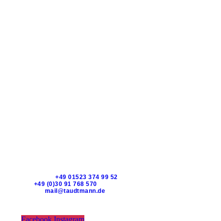
TAUDTMANN
KLARA-FRANKE-STRAßE 16 – 10557 BERLIN –
DEUTSCHLAND
Whatsapp:
+49 01523 374 99 52
Tel:
+49 (0)30 91 768 570
EMAIL:
mail@taudtmann.de
Öffnungszeiten für Abholung vor Ort:
MO-FR: 10:00-19:00 Uhr
Samstag: 11-17
Facebook
Instagram