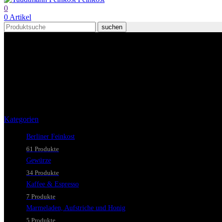
0
0
Artikel
suchen
Kaffee & Espresso
Kategorien
Berliner Feinkost
61 Produkte
Gewürze
34 Produkte
Kaffee & Espresso
7 Produkte
Marmeladen, Aufstriche und Honig
5 Produkte