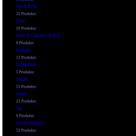
Öle & Essig
32 Produkte
Pasta
10 Produkte
Pesto & Chutneys & Senf
9 Produkte
Pralinen
13 Produkte
Schokolade
5 Produkte
Snacks
13 Produkte
Soßen
23 Produkte
Tee
9 Produkte
Vegane Feinkost
53 Produkte