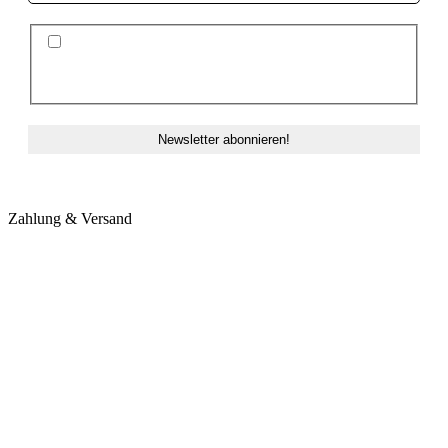
Ich stimme der Datenschutzerklärung und der
Speicherung meiner Daten zum Zwecke des
Newsletterversands zu.
Zahlung & Versand