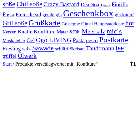
soße
Chilisoße
Crazy Bastard
Fiorillo
DearSoap
essig
Geschenkbox
Pasta
Fleur de sel
gentle gin
gin knopf
Grußkarte
hot
Grillsoße
Guiseppe Giusti
Hauptstadtkiste
mic´s
Meersalz
Konfitüre
Knalle
Kerzen
Mater &Filii
Postkarte
Ogo LIVING
Oel
Pasta
pesto
Muskateller
Sawade
tee
Taudtmann
Riesling
salz
schlürf
Skeisan
Ölwerk
trüffel
Start
/
Produkte verschlagwortet mit „Konfitüre“