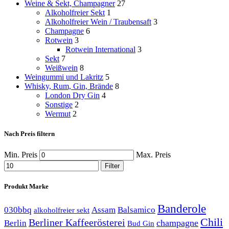
Weine & Sekt, Champagner
27
Alkoholfreier Sekt
1
Alkoholfreier Wein / Traubensaft
3
Champagne
6
Rotwein
3
Rotwein International
3
Sekt
7
Weißwein
8
Weingummi und Lakritz
5
Whisky, Rum, Gin, Brände
8
London Dry Gin
4
Sonstige
2
Wermut
2
Nach Preis filtern
Min. Preis
Max. Preis
Filter
Produkt Marke
Banderole
030bbq
Assam
Balsamico
alkoholfreier sekt
Chili
Berliner Kaffeerösterei
champagne
Berlin
Bud Gin