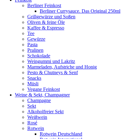
Berliner Feinkost
Berliner Currysauce. Das Original 250ml
Grillgewürze und Soßen
Oliven & feine Öle
Kaffee & Espresso
Tee
Gewürze
Pasta
Pralinen
Schokolade
Weingummi und Lakritz
Marmeladen, Aufstriche und Honig
Pesto & Chutneys & Senf
Snacks
Müsli
Vegane Feinkost
Weine & Sekt, Champagner
Champagne
Sekt
Alkoholfreier Sekt
Weißwein
Rosé
Rotwein
Rotwein Deutschland