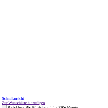
Schnellansicht
Zur Wunschliste hinzufügen
Bioloklock Bio Pfirsichkonfitüre 230g Menge
-