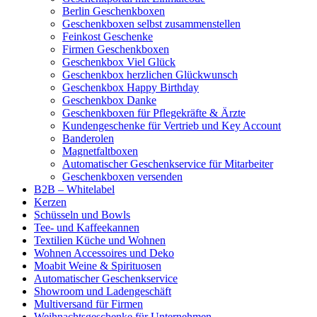
Berlin Geschenkboxen
Geschenkboxen selbst zusammenstellen
Feinkost Geschenke
Firmen Geschenkboxen
Geschenkbox Viel Glück
Geschenkbox herzlichen Glückwunsch
Geschenkbox Happy Birthday
Geschenkbox Danke
Geschenkboxen für Pflegekräfte & Ärzte
Kundengeschenke für Vertrieb und Key Account
Banderolen
Magnetfaltboxen
Automatischer Geschenkservice für Mitarbeiter
Geschenkboxen versenden
B2B – Whitelabel
Kerzen
Schüsseln und Bowls
Tee- und Kaffeekannen
Textilien Küche und Wohnen
Wohnen Accessoires und Deko
Moabit Weine & Spirituosen
Automatischer Geschenkservice
Showroom und Ladengeschäft
Multiversand für Firmen
Weihnachtsgeschenke für Unternehmen