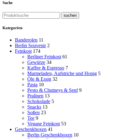
Suche
suchen
Kategorien
Banderolen
11
Berlin Souvenir
2
Feinkost
174
Berliner Feinkost
61
Gewürze
34
Kaffee & Espresso
7
Marmeladen, Aufstriche und Honig
5
Öle & Essig
32
Pasta
10
Pesto & Chutneys & Senf
9
Pralinen
13
Schokolade
5
Snacks
13
Soßen
23
Tee
9
Vegane Feinkost
53
Geschenkboxen
41
Berlin Geschenkboxen
10