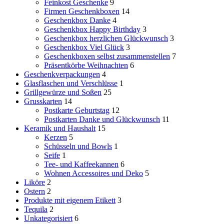
Feinkost Geschenke
9
Firmen Geschenkboxen
14
Geschenkbox Danke
4
Geschenkbox Happy Birthday
3
Geschenkbox herzlichen Glückwunsch
3
Geschenkbox Viel Glück
3
Geschenkboxen selbst zusammenstellen
7
Präsentkörbe Weihnachten
6
Geschenkverpackungen
4
Glasflaschen und Verschlüsse
1
Grillgewürze und Soßen
25
Grusskarten
14
Postkarte Geburtstag
12
Postkarten Danke und Glückwunsch
11
Keramik und Haushalt
15
Kerzen
5
Schüsseln und Bowls
1
Seife
1
Tee- und Kaffeekannen
6
Wohnen Accessoires und Deko
5
Liköre
2
Ostern
2
Produkte mit eigenem Etikett
3
Tequila
2
Unkategorisiert
6