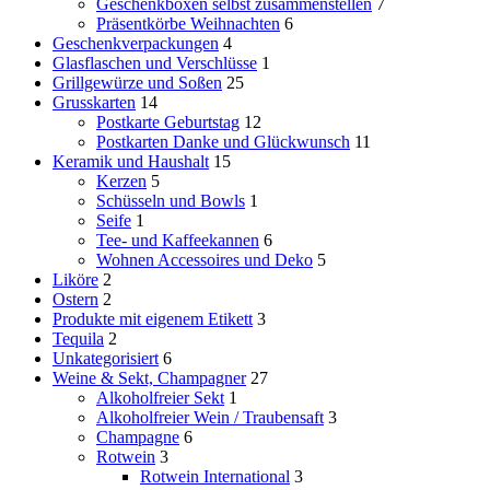
Geschenkboxen selbst zusammenstellen
7
Präsentkörbe Weihnachten
6
Geschenkverpackungen
4
Glasflaschen und Verschlüsse
1
Grillgewürze und Soßen
25
Grusskarten
14
Postkarte Geburtstag
12
Postkarten Danke und Glückwunsch
11
Keramik und Haushalt
15
Kerzen
5
Schüsseln und Bowls
1
Seife
1
Tee- und Kaffeekannen
6
Wohnen Accessoires und Deko
5
Liköre
2
Ostern
2
Produkte mit eigenem Etikett
3
Tequila
2
Unkategorisiert
6
Weine & Sekt, Champagner
27
Alkoholfreier Sekt
1
Alkoholfreier Wein / Traubensaft
3
Champagne
6
Rotwein
3
Rotwein International
3