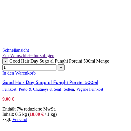
Schnellansicht
Zur Wunschliste hinzufügen
Good Hair Day Sugo al Funghi Porcini 500ml Menge
-
+
In den Warenkorb
Good Hair Day Sugo al Funghi Porcini 500ml
Feinkost
,
Pesto & Chutneys & Senf
,
Soßen
,
Vegane Feinkost
9,00
€
Enthält 7% reduzierte MwSt.
Inhalt: 0,5 kg (
18,00
€
/ 1 kg)
zzgl.
Versand