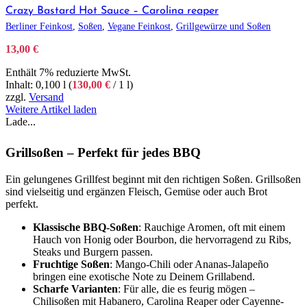
Crazy Bastard Hot Sauce – Carolina reaper
Berliner Feinkost
,
Soßen
,
Vegane Feinkost
,
Grillgewürze und Soßen
13,00
€
Enthält 7% reduzierte MwSt.
Inhalt: 0,100 l (
130,00
€
/ 1 l)
zzgl.
Versand
Weitere Artikel laden
Lade...
Grillsoßen – Perfekt für jedes BBQ
Ein gelungenes Grillfest beginnt mit den richtigen Soßen. Grillsoßen
sind vielseitig und ergänzen Fleisch, Gemüse oder auch Brot
perfekt.
Klassische BBQ-Soßen
: Rauchige Aromen, oft mit einem
Hauch von Honig oder Bourbon, die hervorragend zu Ribs,
Steaks und Burgern passen.
Fruchtige Soßen
: Mango-Chili oder Ananas-Jalapeño
bringen eine exotische Note zu Deinem Grillabend.
Scharfe Varianten
: Für alle, die es feurig mögen –
Chilisoßen mit Habanero, Carolina Reaper oder Cayenne-