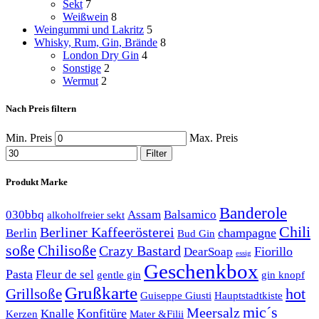
Sekt
7
Weißwein
8
Weingummi und Lakritz
5
Whisky, Rum, Gin, Brände
8
London Dry Gin
4
Sonstige
2
Wermut
2
Nach Preis filtern
Min. Preis
Max. Preis
Filter
Produkt Marke
Banderole
030bbq
Assam
Balsamico
alkoholfreier sekt
Chili
Berliner Kaffeerösterei
champagne
Berlin
Bud Gin
soße
Chilisoße
Crazy Bastard
Fiorillo
DearSoap
essig
Geschenkbox
Pasta
Fleur de sel
gentle gin
gin knopf
Grußkarte
hot
Grillsoße
Guiseppe Giusti
Hauptstadtkiste
mic´s
Meersalz
Konfitüre
Knalle
Kerzen
Mater &Filii