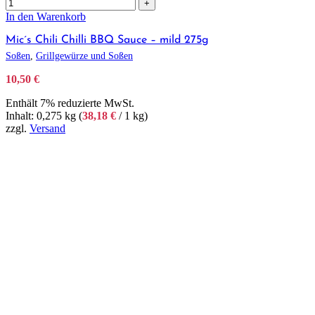
+
In den Warenkorb
Mic´s Chili Chilli BBQ Sauce – mild 275g
Soßen
,
Grillgewürze und Soßen
10,50
€
Enthält 7% reduzierte MwSt.
Inhalt: 0,275 kg (
38,18
€
/ 1 kg)
zzgl.
Versand