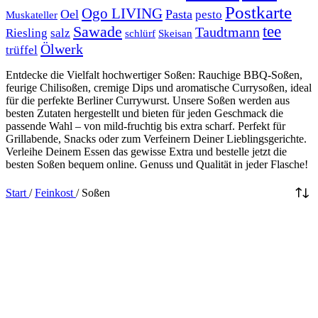
Postkarte
Ogo LIVING
Oel
Pasta
pesto
Muskateller
Sawade
tee
Taudtmann
Riesling
salz
schlürf
Skeisan
Ölwerk
trüffel
Entdecke die Vielfalt hochwertiger Soßen: Rauchige BBQ-Soßen,
feurige Chilisoßen, cremige Dips und aromatische Currysoßen, ideal
für die perfekte Berliner Currywurst. Unsere Soßen werden aus
besten Zutaten hergestellt und bieten für jeden Geschmack die
passende Wahl – von mild-fruchtig bis extra scharf. Perfekt für
Grillabende, Snacks oder zum Verfeinern Deiner Lieblingsgerichte.
Verleihe Deinem Essen das gewisse Extra und bestelle jetzt die
besten Soßen bequem online. Genuss und Qualität in jeder Flasche!
Start
/
Feinkost
/
Soßen