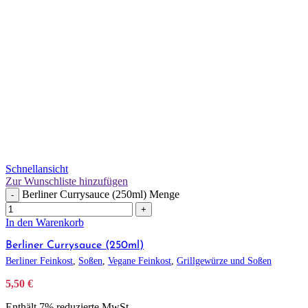
Schnellansicht
Zur Wunschliste hinzufügen
Berliner Currysauce (250ml) Menge
-
+
In den Warenkorb
Berliner Currysauce (250ml)
Berliner Feinkost
,
Soßen
,
Vegane Feinkost
,
Grillgewürze und Soßen
5,50
€
Enthält 7% reduzierte MwSt.