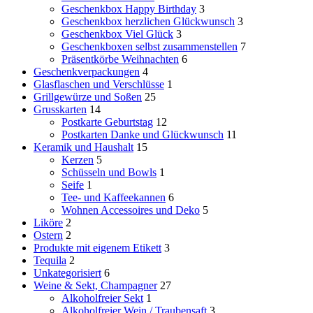
Geschenkbox Happy Birthday
3
Geschenkbox herzlichen Glückwunsch
3
Geschenkbox Viel Glück
3
Geschenkboxen selbst zusammenstellen
7
Präsentkörbe Weihnachten
6
Geschenkverpackungen
4
Glasflaschen und Verschlüsse
1
Grillgewürze und Soßen
25
Grusskarten
14
Postkarte Geburtstag
12
Postkarten Danke und Glückwunsch
11
Keramik und Haushalt
15
Kerzen
5
Schüsseln und Bowls
1
Seife
1
Tee- und Kaffeekannen
6
Wohnen Accessoires und Deko
5
Liköre
2
Ostern
2
Produkte mit eigenem Etikett
3
Tequila
2
Unkategorisiert
6
Weine & Sekt, Champagner
27
Alkoholfreier Sekt
1
Alkoholfreier Wein / Traubensaft
3