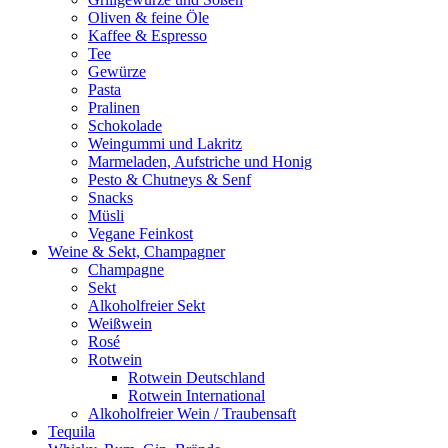
Oliven & feine Öle
Kaffee & Espresso
Tee
Gewürze
Pasta
Pralinen
Schokolade
Weingummi und Lakritz
Marmeladen, Aufstriche und Honig
Pesto & Chutneys & Senf
Snacks
Müsli
Vegane Feinkost
Weine & Sekt, Champagner
Champagne
Sekt
Alkoholfreier Sekt
Weißwein
Rosé
Rotwein
Rotwein Deutschland
Rotwein International
Alkoholfreier Wein / Traubensaft
Tequila