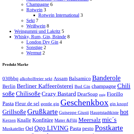
Champagne
6
Rotwein
3
Rotwein International
3
Sekt
7
Weißwein
8
Weingummi und Lakritz
5
Whisky, Rum, Gin, Brände
8
London Dry Gin
4
Sonstige
2
Wermut
2
Produkt Marke
Banderole
030bbq
Assam
Balsamico
alkoholfreier sekt
Chili
Berliner Kaffeerösterei
champagne
Berlin
Bud Gin
soße
Chilisoße
Crazy Bastard
Fiorillo
DearSoap
essig
Geschenkbox
Pasta
Fleur de sel
gentle gin
gin knopf
Grußkarte
hot
Grillsoße
Guiseppe Giusti
Hauptstadtkiste
mic´s
Meersalz
Konfitüre
Knalle
Kerzen
Mater &Filii
Postkarte
Ogo LIVING
Oel
Pasta
pesto
Muskateller