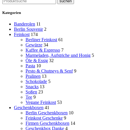
suchen
Kategorien
Banderolen
11
Berlin Souvenir
2
Feinkost
174
Berliner Feinkost
61
Gewürze
34
Kaffee & Espresso
7
Marmeladen, Aufstriche und Honig
5
Öle & Essig
32
Pasta
10
Pesto & Chutneys & Senf
9
Pralinen
13
Schokolade
5
Snacks
13
Soßen
23
Tee
9
Vegane Feinkost
53
Geschenkboxen
41
Berlin Geschenkboxen
10
Feinkost Geschenke
9
Firmen Geschenkboxen
14
Geschenkbox Danke
4