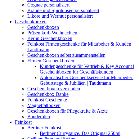
Cognac personalisiert
Brände und Spirituosen personalisert
Liköre und Wermut personalisiert
Geschenkboxen
Geschenkboxen
Präsentkorb Weihnachten
Berlin Geschenkboxen
Feinkost Firmengeschenke für Mitarbeiter & Kunden |
Taudtmann
Geschenkboxen selbst zusammenstellen
Firmen Geschenkboxen
Kundengeschenke für Vertrieb & Key Account |
Geschenkboxen für Geschäftskunden
Automatischer Geschenkservice für Mitarbeiter |
Geburtstage & Jubiläen | Taudtmann
Geschenkboxen versenden
Geschenkbox Danke
Feinkost Geschenke
Magnetfaltboxen
Geschenkboxen für Pflegekräfte & Ärzte
Banderolen
Feinkost
Berliner Feinkost
Berliner Currysauce. Das Original 250ml
Grillgewürze und Soßen