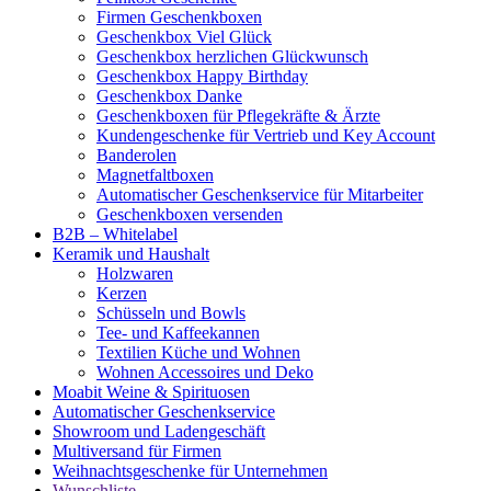
Firmen Geschenkboxen
Geschenkbox Viel Glück
Geschenkbox herzlichen Glückwunsch
Geschenkbox Happy Birthday
Geschenkbox Danke
Geschenkboxen für Pflegekräfte & Ärzte
Kundengeschenke für Vertrieb und Key Account
Banderolen
Magnetfaltboxen
Automatischer Geschenkservice für Mitarbeiter
Geschenkboxen versenden
B2B – Whitelabel
Keramik und Haushalt
Holzwaren
Kerzen
Schüsseln und Bowls
Tee- und Kaffeekannen
Textilien Küche und Wohnen
Wohnen Accessoires und Deko
Moabit Weine & Spirituosen
Automatischer Geschenkservice
Showroom und Ladengeschäft
Multiversand für Firmen
Weihnachtsgeschenke für Unternehmen
Wunschliste