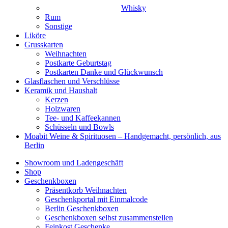
Whisky
Rum
Sonstige
Liköre
Grusskarten
Weihnachten
Postkarte Geburtstag
Postkarten Danke und Glückwunsch
Glasflaschen und Verschlüsse
Keramik und Haushalt
Kerzen
Holzwaren
Tee- und Kaffeekannen
Schüsseln und Bowls
Moabit Weine & Spirituosen – Handgemacht, persönlich, aus
Berlin
Showroom und Ladengeschäft
Shop
Geschenkboxen
Präsentkorb Weihnachten
Geschenkportal mit Einmalcode
Berlin Geschenkboxen
Geschenkboxen selbst zusammenstellen
Feinkost Geschenke