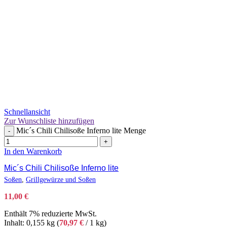
Schnellansicht
Zur Wunschliste hinzufügen
Mic´s Chili Chilisoße Inferno lite Menge
-
+
In den Warenkorb
Mic´s Chili Chilisoße Inferno lite
Soßen
,
Grillgewürze und Soßen
11,00
€
Enthält 7% reduzierte MwSt.
Inhalt: 0,155 kg (
70,97
€
/ 1 kg)