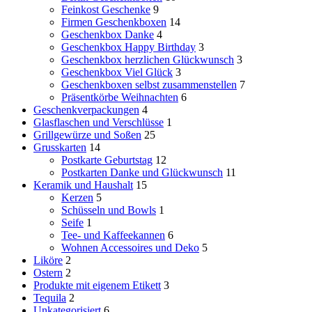
Feinkost Geschenke
9
Firmen Geschenkboxen
14
Geschenkbox Danke
4
Geschenkbox Happy Birthday
3
Geschenkbox herzlichen Glückwunsch
3
Geschenkbox Viel Glück
3
Geschenkboxen selbst zusammenstellen
7
Präsentkörbe Weihnachten
6
Geschenkverpackungen
4
Glasflaschen und Verschlüsse
1
Grillgewürze und Soßen
25
Grusskarten
14
Postkarte Geburtstag
12
Postkarten Danke und Glückwunsch
11
Keramik und Haushalt
15
Kerzen
5
Schüsseln und Bowls
1
Seife
1
Tee- und Kaffeekannen
6
Wohnen Accessoires und Deko
5
Liköre
2
Ostern
2
Produkte mit eigenem Etikett
3
Tequila
2
Unkategorisiert
6