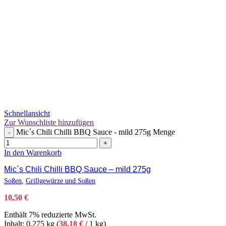
Schnellansicht
Zur Wunschliste hinzufügen
Mic´s Chili Chilli BBQ Sauce - mild 275g Menge
-
+
In den Warenkorb
Mic´s Chili Chilli BBQ Sauce – mild 275g
Soßen
,
Grillgewürze und Soßen
10,50
€
Enthält 7% reduzierte MwSt.
Inhalt: 0,275 kg (
38,18
€
/ 1 kg)