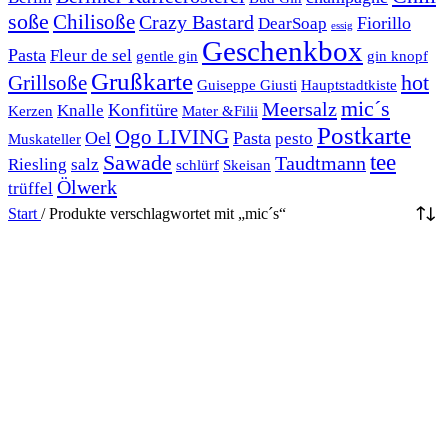
soße
Chilisoße
Crazy Bastard
Fiorillo
DearSoap
essig
Geschenkbox
Pasta
Fleur de sel
gentle gin
gin knopf
Grußkarte
hot
Grillsoße
Guiseppe Giusti
Hauptstadtkiste
mic´s
Meersalz
Konfitüre
Knalle
Kerzen
Mater &Filii
Postkarte
Ogo LIVING
Oel
Pasta
pesto
Muskateller
Sawade
tee
Taudtmann
Riesling
salz
schlürf
Skeisan
Ölwerk
trüffel
Start
/
Produkte verschlagwortet mit „mic´s“