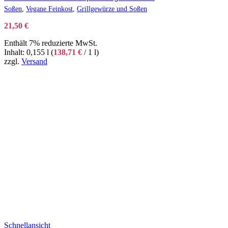
Soßen
,
Vegane Feinkost
,
Grillgewürze und Soßen
21,50
€
Enthält 7% reduzierte MwSt.
Inhalt: 0,155 l (
138,71
€
/ 1 l)
zzgl.
Versand
Schnellansicht