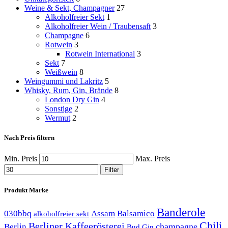
Weine & Sekt, Champagner
27
Alkoholfreier Sekt
1
Alkoholfreier Wein / Traubensaft
3
Champagne
6
Rotwein
3
Rotwein International
3
Sekt
7
Weißwein
8
Weingummi und Lakritz
5
Whisky, Rum, Gin, Brände
8
London Dry Gin
4
Sonstige
2
Wermut
2
Nach Preis filtern
Min. Preis
Max. Preis
Filter
Produkt Marke
Banderole
030bbq
Assam
Balsamico
alkoholfreier sekt
Chili
Berliner Kaffeerösterei
champagne
Berlin
Bud Gin