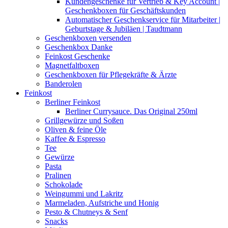
Kundengeschenke für Vertrieb & Key Account |
Geschenkboxen für Geschäftskunden
Automatischer Geschenkservice für Mitarbeiter |
Geburtstage & Jubiläen | Taudtmann
Geschenkboxen versenden
Geschenkbox Danke
Feinkost Geschenke
Magnetfaltboxen
Geschenkboxen für Pflegekräfte & Ärzte
Banderolen
Feinkost
Berliner Feinkost
Berliner Currysauce. Das Original 250ml
Grillgewürze und Soßen
Oliven & feine Öle
Kaffee & Espresso
Tee
Gewürze
Pasta
Pralinen
Schokolade
Weingummi und Lakritz
Marmeladen, Aufstriche und Honig
Pesto & Chutneys & Senf
Snacks