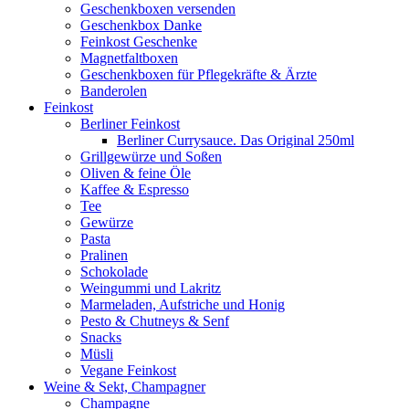
Geschenkboxen versenden
Geschenkbox Danke
Feinkost Geschenke
Magnetfaltboxen
Geschenkboxen für Pflegekräfte & Ärzte
Banderolen
Feinkost
Berliner Feinkost
Berliner Currysauce. Das Original 250ml
Grillgewürze und Soßen
Oliven & feine Öle
Kaffee & Espresso
Tee
Gewürze
Pasta
Pralinen
Schokolade
Weingummi und Lakritz
Marmeladen, Aufstriche und Honig
Pesto & Chutneys & Senf
Snacks
Müsli
Vegane Feinkost
Weine & Sekt, Champagner
Champagne