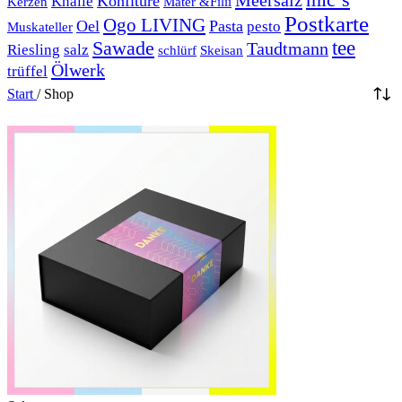
Konfitüre
Knalle
Kerzen
Mater &Filii
Postkarte
Ogo LIVING
Oel
Pasta
pesto
Muskateller
Sawade
tee
Taudtmann
Riesling
salz
schlürf
Skeisan
Ölwerk
trüffel
Start
/
Shop