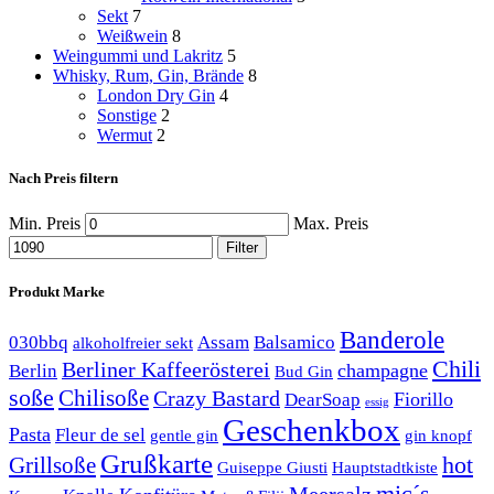
Sekt
7
Weißwein
8
Weingummi und Lakritz
5
Whisky, Rum, Gin, Brände
8
London Dry Gin
4
Sonstige
2
Wermut
2
Nach Preis filtern
Min. Preis
Max. Preis
Filter
Produkt Marke
Banderole
030bbq
Assam
Balsamico
alkoholfreier sekt
Chili
Berliner Kaffeerösterei
champagne
Berlin
Bud Gin
soße
Chilisoße
Crazy Bastard
Fiorillo
DearSoap
essig
Geschenkbox
Pasta
Fleur de sel
gentle gin
gin knopf
Grußkarte
hot
Grillsoße
Guiseppe Giusti
Hauptstadtkiste
mic´s
Meersalz