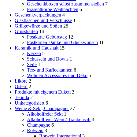
Geschenkboxen selbst zusammenstellen
7
Präsentkörbe Weihnachten
6
Geschenkverpackungen
4
Glasflaschen und Verschlüsse
1
Grillgewürze und Soßen
25
Grusskarten
14
Postkarte Geburtstag
12
Postkarten Danke und Glückwunsch
11
Keramik und Haushalt
15
Kerzen
5
Schüsseln und Bowls
1
Seife
1
Tee- und Kaffeekannen
6
Wohnen Accessoires und Deko
5
Liköre
2
Ostern
2
Produkte mit eigenem Etikett
3
Tequila
2
Unkategorisiert
6
Weine & Sekt, Champagner
27
Alkoholfreier Sekt
1
Alkoholfreier Wein / Traubensaft
3
Champagne
6
Rotwein
3
Rotwein International
3