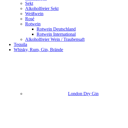
Sekt
Alkoholfreier Sekt
Weißwein
Rosé
Rotwein
Rotwein Deutschland
Rotwein International
Alkoholfreier Wein / Traubensaft
Tequila
Whisky, Rum, Gin, Brände
London Dry Gin