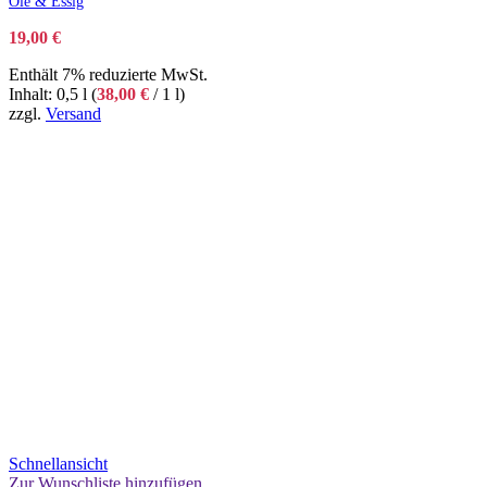
Öle & Essig
19,00
€
Enthält 7% reduzierte MwSt.
Inhalt: 0,5 l (
38,00
€
/ 1 l)
zzgl.
Versand
Schnellansicht
Zur Wunschliste hinzufügen