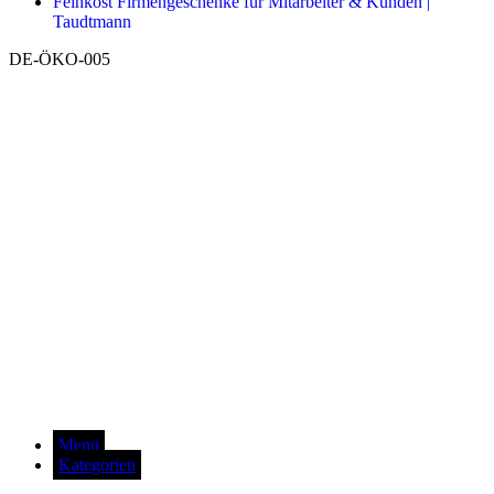
Feinkost Firmengeschenke für Mitarbeiter & Kunden |
Taudtmann
DE-ÖKO-005
Menü
Kategorien