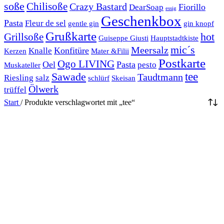
soße
Chilisoße
Crazy Bastard
Fiorillo
DearSoap
essig
Geschenkbox
Pasta
Fleur de sel
gentle gin
gin knopf
Grußkarte
hot
Grillsoße
Guiseppe Giusti
Hauptstadtkiste
mic´s
Meersalz
Konfitüre
Knalle
Kerzen
Mater &Filii
Postkarte
Ogo LIVING
Oel
Pasta
pesto
Muskateller
Sawade
tee
Taudtmann
Riesling
salz
schlürf
Skeisan
Ölwerk
trüffel
Start
/
Produkte verschlagwortet mit „tee“