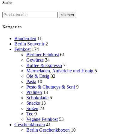
Suche
suchen
Kategorien
Banderolen
11
Berlin Souvenir
2
Feinkost
174
Berliner Feinkost
61
Gewürze
34
Kaffee & Espresso
7
Marmeladen, Aufstriche und Honig
5
Öle & Essig
32
Pasta
10
Pesto & Chutneys & Senf
9
Pralinen
13
Schokolade
5
Snacks
13
Soßen
23
Tee
9
Vegane Feinkost
53
Geschenkboxen
41
Berlin Geschenkboxen
10