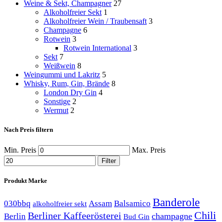
Weine & Sekt, Champagner
27
Alkoholfreier Sekt
1
Alkoholfreier Wein / Traubensaft
3
Champagne
6
Rotwein
3
Rotwein International
3
Sekt
7
Weißwein
8
Weingummi und Lakritz
5
Whisky, Rum, Gin, Brände
8
London Dry Gin
4
Sonstige
2
Wermut
2
Nach Preis filtern
Min. Preis
Max. Preis
Filter
Produkt Marke
Banderole
030bbq
Assam
Balsamico
alkoholfreier sekt
Chili
Berliner Kaffeerösterei
champagne
Berlin
Bud Gin