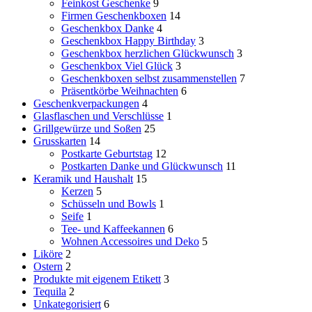
Feinkost Geschenke
9
Firmen Geschenkboxen
14
Geschenkbox Danke
4
Geschenkbox Happy Birthday
3
Geschenkbox herzlichen Glückwunsch
3
Geschenkbox Viel Glück
3
Geschenkboxen selbst zusammenstellen
7
Präsentkörbe Weihnachten
6
Geschenkverpackungen
4
Glasflaschen und Verschlüsse
1
Grillgewürze und Soßen
25
Grusskarten
14
Postkarte Geburtstag
12
Postkarten Danke und Glückwunsch
11
Keramik und Haushalt
15
Kerzen
5
Schüsseln und Bowls
1
Seife
1
Tee- und Kaffeekannen
6
Wohnen Accessoires und Deko
5
Liköre
2
Ostern
2
Produkte mit eigenem Etikett
3
Tequila
2
Unkategorisiert
6