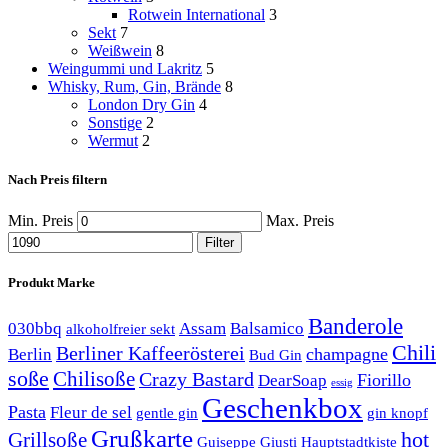
Rotwein International
3
Sekt
7
Weißwein
8
Weingummi und Lakritz
5
Whisky, Rum, Gin, Brände
8
London Dry Gin
4
Sonstige
2
Wermut
2
Nach Preis filtern
Min. Preis
Max. Preis
Filter
Produkt Marke
Banderole
030bbq
Assam
Balsamico
alkoholfreier sekt
Chili
Berliner Kaffeerösterei
champagne
Berlin
Bud Gin
soße
Chilisoße
Crazy Bastard
Fiorillo
DearSoap
essig
Geschenkbox
Pasta
Fleur de sel
gentle gin
gin knopf
Grußkarte
hot
Grillsoße
Guiseppe Giusti
Hauptstadtkiste