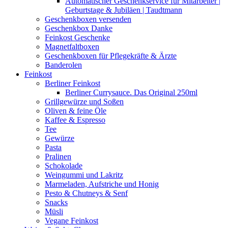
Automatischer Geschenkservice für Mitarbeiter |
Geburtstage & Jubiläen | Taudtmann
Geschenkboxen versenden
Geschenkbox Danke
Feinkost Geschenke
Magnetfaltboxen
Geschenkboxen für Pflegekräfte & Ärzte
Banderolen
Feinkost
Berliner Feinkost
Berliner Currysauce. Das Original 250ml
Grillgewürze und Soßen
Oliven & feine Öle
Kaffee & Espresso
Tee
Gewürze
Pasta
Pralinen
Schokolade
Weingummi und Lakritz
Marmeladen, Aufstriche und Honig
Pesto & Chutneys & Senf
Snacks
Müsli
Vegane Feinkost