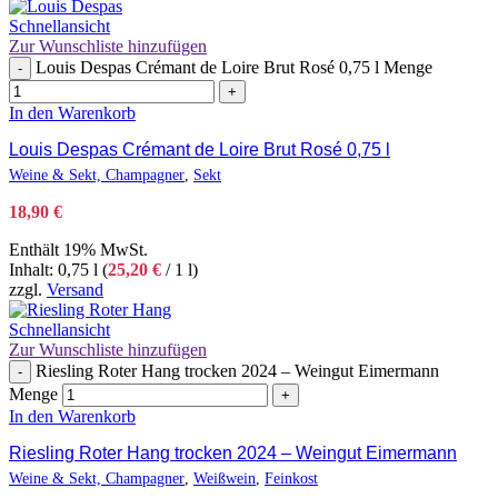
Schnellansicht
Zur Wunschliste hinzufügen
Louis Despas Crémant de Loire Brut Rosé 0,75 l Menge
-
+
In den Warenkorb
Louis Despas Crémant de Loire Brut Rosé 0,75 l
Weine & Sekt, Champagner
,
Sekt
18,90
€
Enthält 19% MwSt.
Inhalt: 0,75 l (
25,20
€
/ 1 l)
zzgl.
Versand
Schnellansicht
Zur Wunschliste hinzufügen
Riesling Roter Hang trocken 2024 – Weingut Eimermann
-
Menge
+
In den Warenkorb
Riesling Roter Hang trocken 2024 – Weingut Eimermann
Weine & Sekt, Champagner
,
Weißwein
,
Feinkost