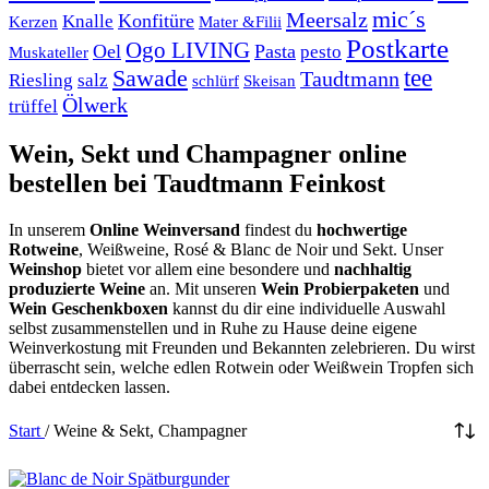
mic´s
Meersalz
Konfitüre
Knalle
Kerzen
Mater &Filii
Postkarte
Ogo LIVING
Oel
Pasta
pesto
Muskateller
Sawade
tee
Taudtmann
Riesling
salz
schlürf
Skeisan
Ölwerk
trüffel
Wein, Sekt und Champagner online
bestellen bei Taudtmann Feinkost
In unserem
Online Weinversand
findest du
hochwertige
Rotweine
, Weißweine, Rosé & Blanc de Noir und Sekt. Unser
Weinshop
bietet vor allem eine besondere und
nachhaltig
produzierte Weine
an. Mit unseren
Wein Probierpaketen
und
Wein Geschenkboxen
kannst du dir eine individuelle Auswahl
selbst zusammenstellen und in Ruhe zu Hause deine eigene
Weinverkostung mit Freunden und Bekannten zelebrieren. Du wirst
überrascht sein, welche edlen Rotwein oder Weißwein Tropfen sich
dabei entdecken lassen.
Start
/
Weine & Sekt, Champagner