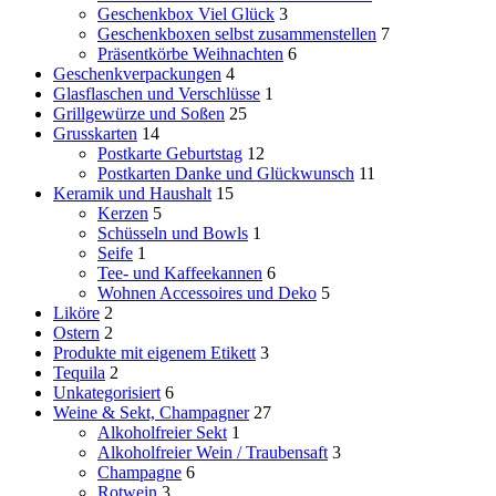
Geschenkbox Viel Glück
3
Geschenkboxen selbst zusammenstellen
7
Präsentkörbe Weihnachten
6
Geschenkverpackungen
4
Glasflaschen und Verschlüsse
1
Grillgewürze und Soßen
25
Grusskarten
14
Postkarte Geburtstag
12
Postkarten Danke und Glückwunsch
11
Keramik und Haushalt
15
Kerzen
5
Schüsseln und Bowls
1
Seife
1
Tee- und Kaffeekannen
6
Wohnen Accessoires und Deko
5
Liköre
2
Ostern
2
Produkte mit eigenem Etikett
3
Tequila
2
Unkategorisiert
6
Weine & Sekt, Champagner
27
Alkoholfreier Sekt
1
Alkoholfreier Wein / Traubensaft
3
Champagne
6
Rotwein
3