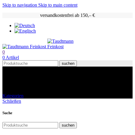
Skip to navigation
Skip to main content
versandkostenfrei ab 150,– €
0
0
Artikel
suchen
Weine & Sekt, Champagner
Kategorien
Schließen
Suche
suchen