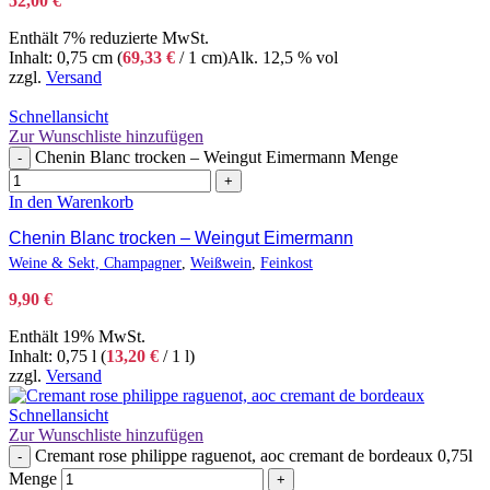
52,00
€
Enthält 7% reduzierte MwSt.
Inhalt: 0,75 cm (
69,33
€
/ 1 cm)
Alk. 12,5 % vol
zzgl.
Versand
Schnellansicht
Zur Wunschliste hinzufügen
Chenin Blanc trocken – Weingut Eimermann Menge
-
+
In den Warenkorb
Chenin Blanc trocken – Weingut Eimermann
Weine & Sekt, Champagner
,
Weißwein
,
Feinkost
9,90
€
Enthält 19% MwSt.
Inhalt: 0,75 l (
13,20
€
/ 1 l)
zzgl.
Versand
Schnellansicht
Zur Wunschliste hinzufügen
Cremant rose philippe raguenot, aoc cremant de bordeaux 0,75l
-
Menge
+