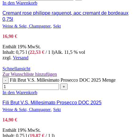
In den Warenkorb
Cremant rose philippe raguenot, aoc cremant de bordeaux
0,75l
Weine & Sekt, Champagner
,
Sekt
16,90
€
Enthält 19% MwSt.
Inhalt: 0,75 l (
22,53
€
/ 1 l)
Alk. 11,5 % vol
zzgl.
Versand
Schnellansicht
Zur Wunschliste hinzufügen
Fili Brut V.S. Millesimato Prosecco DOC 2025 Menge
-
+
In den Warenkorb
Fili Brut V.S. Millesimato Prosecco DOC 2025
Weine & Sekt, Champagner
,
Sekt
14,90
€
Enthält 19% MwSt.
Inhalt: 0,75 l (
19,87
€
/ 1 l)