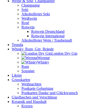
Weine & Sekt, Champagner
Champagne
Sekt
Alkoholfreier Sekt
Weißwein
Rosé
Rotwein
Rotwein Deutschland
Rotwein International
Alkoholfreier Wein / Traubensaft
Tequila
Whisky, Rum, Gin, Brände
London Dry Gin
Wermut
Whisky
Rum
Sonstige
Liköre
Grusskarten
Weihnachten
Postkarte Geburtstag
Postkarten Danke und Glückwunsch
Glasflaschen und Verschlüsse
Keramik und Haushalt
Kerzen