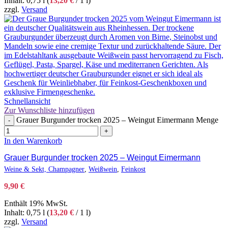
Inhalt: 0,75 l (
13,20
€
/ 1 l)
zzgl.
Versand
Schnellansicht
Zur Wunschliste hinzufügen
Grauer Burgunder trocken 2025 – Weingut Eimermann Menge
-
+
In den Warenkorb
Grauer Burgunder trocken 2025 – Weingut Eimermann
Weine & Sekt, Champagner
,
Weißwein
,
Feinkost
9,90
€
Enthält 19% MwSt.
Inhalt: 0,75 l (
13,20
€
/ 1 l)
zzgl.
Versand