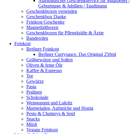
Automatischer Geschenkservice für Mitarbeiter |
Geburtstage & Jubiläen | Taudtmann
Geschenkboxen versenden
Geschenkbox Danke
Feinkost Geschenke
Magnetfaltboxen
Geschenkboxen für Pflegekräfte & Ärzte
Banderolen
Feinkost
Berliner Feinkost
Berliner Currysauce. Das Original 250ml
Grillgewürze und Soßen
Oliven & feine Öle
Kaffee & Espresso
Tee
Gewürze
Pasta
Pralinen
Schokolade
Weingummi und Lakritz
Marmeladen, Aufstriche und Honig
Pesto & Chutneys & Senf
Snacks
Müsli
Vegane Feinkost