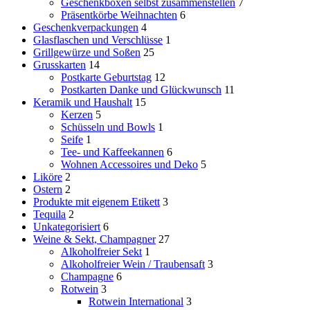
Geschenkboxen selbst zusammenstellen
7
Präsentkörbe Weihnachten
6
Geschenkverpackungen
4
Glasflaschen und Verschlüsse
1
Grillgewürze und Soßen
25
Grusskarten
14
Postkarte Geburtstag
12
Postkarten Danke und Glückwunsch
11
Keramik und Haushalt
15
Kerzen
5
Schüsseln und Bowls
1
Seife
1
Tee- und Kaffeekannen
6
Wohnen Accessoires und Deko
5
Liköre
2
Ostern
2
Produkte mit eigenem Etikett
3
Tequila
2
Unkategorisiert
6
Weine & Sekt, Champagner
27
Alkoholfreier Sekt
1
Alkoholfreier Wein / Traubensaft
3
Champagne
6
Rotwein
3
Rotwein International
3