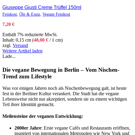
Giuseppe Giusti Creme Trüffel 150ml
Feinkost
,
Öle & Essig
,
Vegane Feinkost
7,20
€
Enthält 7% reduzierte MwSt.
Inhalt: 0,15 cm (
48,00
€
/ 1 cm)
zzgl.
Versand
Weitere Artikel laden
Lade...
Die vegane Bewegung in Berlin – Vom Nischen-
Trend zum Lifestyle
Was vor einigen Jahren noch als Nischenbewegung galt, ist heute
fest in der Berliner Kultur verankert. Die Stadt hat die vegane
Lebensweise nicht nur akzeptiert, sondern sie zu einem wichtigen
Teil ihrer Identität gemacht.
Meilensteine der veganen Entwicklung:
2000er Jahre
: Erste vegane Cafés und Restaurants eröffnen,
inspiriert von internationalen Metropolen wie New York und