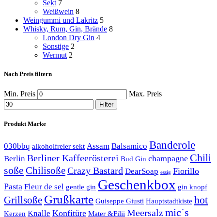
Sekt
7
Weißwein
8
Weingummi und Lakritz
5
Whisky, Rum, Gin, Brände
8
London Dry Gin
4
Sonstige
2
Wermut
2
Nach Preis filtern
Min. Preis
Max. Preis
Filter
Produkt Marke
Banderole
030bbq
Assam
Balsamico
alkoholfreier sekt
Chili
Berliner Kaffeerösterei
champagne
Berlin
Bud Gin
soße
Chilisoße
Crazy Bastard
Fiorillo
DearSoap
essig
Geschenkbox
Pasta
Fleur de sel
gentle gin
gin knopf
Grußkarte
hot
Grillsoße
Guiseppe Giusti
Hauptstadtkiste
mic´s
Meersalz
Konfitüre
Knalle
Kerzen
Mater &Filii