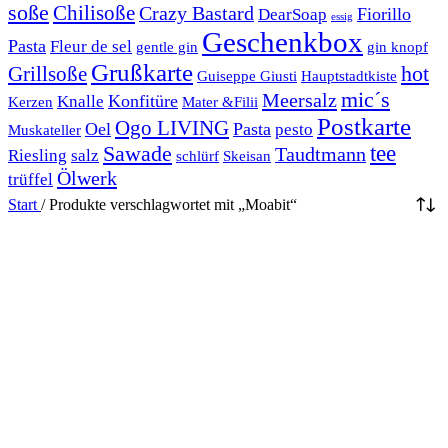
soße
Chilisoße
Crazy Bastard
Fiorillo
DearSoap
essig
Geschenkbox
Pasta
Fleur de sel
gentle gin
gin knopf
Grußkarte
hot
Grillsoße
Guiseppe Giusti
Hauptstadtkiste
mic´s
Meersalz
Konfitüre
Knalle
Kerzen
Mater &Filii
Postkarte
Ogo LIVING
Oel
Pasta
pesto
Muskateller
Sawade
tee
Taudtmann
Riesling
salz
schlürf
Skeisan
Ölwerk
trüffel
Start
/
Produkte verschlagwortet mit „Moabit“