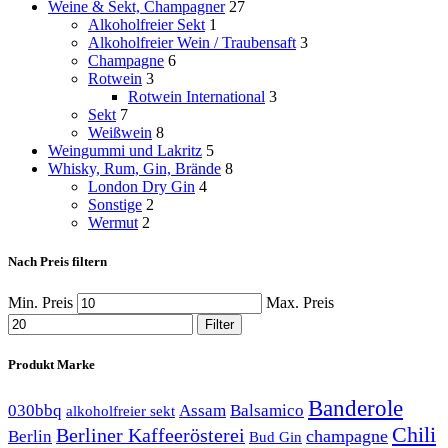
Weine & Sekt, Champagner
27
Alkoholfreier Sekt
1
Alkoholfreier Wein / Traubensaft
3
Champagne
6
Rotwein
3
Rotwein International
3
Sekt
7
Weißwein
8
Weingummi und Lakritz
5
Whisky, Rum, Gin, Brände
8
London Dry Gin
4
Sonstige
2
Wermut
2
Nach Preis filtern
Min. Preis
Max. Preis
Filter
Produkt Marke
Banderole
030bbq
Assam
Balsamico
alkoholfreier sekt
Chili
Berliner Kaffeerösterei
champagne
Berlin
Bud Gin