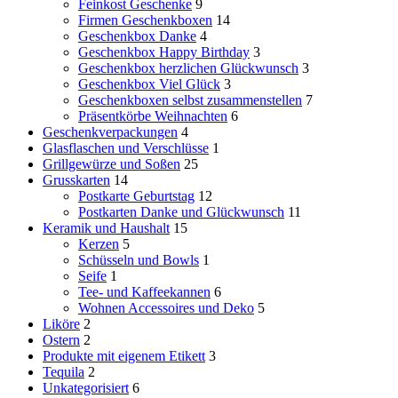
Feinkost Geschenke
9
Firmen Geschenkboxen
14
Geschenkbox Danke
4
Geschenkbox Happy Birthday
3
Geschenkbox herzlichen Glückwunsch
3
Geschenkbox Viel Glück
3
Geschenkboxen selbst zusammenstellen
7
Präsentkörbe Weihnachten
6
Geschenkverpackungen
4
Glasflaschen und Verschlüsse
1
Grillgewürze und Soßen
25
Grusskarten
14
Postkarte Geburtstag
12
Postkarten Danke und Glückwunsch
11
Keramik und Haushalt
15
Kerzen
5
Schüsseln und Bowls
1
Seife
1
Tee- und Kaffeekannen
6
Wohnen Accessoires und Deko
5
Liköre
2
Ostern
2
Produkte mit eigenem Etikett
3
Tequila
2
Unkategorisiert
6