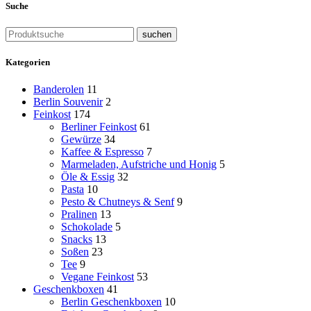
Suche
suchen
Kategorien
Banderolen
11
Berlin Souvenir
2
Feinkost
174
Berliner Feinkost
61
Gewürze
34
Kaffee & Espresso
7
Marmeladen, Aufstriche und Honig
5
Öle & Essig
32
Pasta
10
Pesto & Chutneys & Senf
9
Pralinen
13
Schokolade
5
Snacks
13
Soßen
23
Tee
9
Vegane Feinkost
53
Geschenkboxen
41
Berlin Geschenkboxen
10