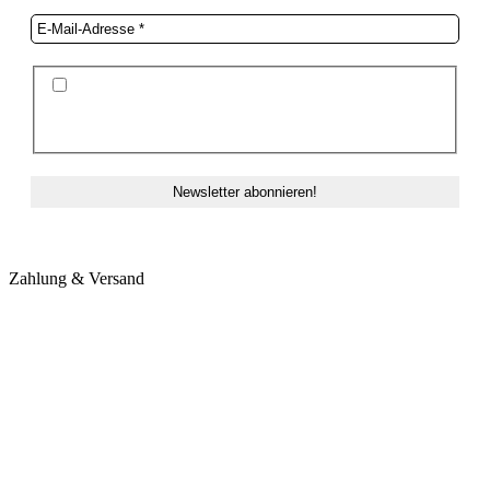
Ich stimme der Datenschutzerklärung und der
Speicherung meiner Daten zum Zwecke des
Newsletterversands zu.
Zahlung & Versand