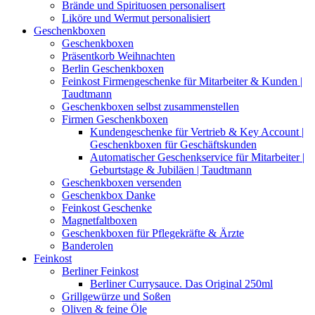
Brände und Spirituosen personalisert
Liköre und Wermut personalisiert
Geschenkboxen
Geschenkboxen
Präsentkorb Weihnachten
Berlin Geschenkboxen
Feinkost Firmengeschenke für Mitarbeiter & Kunden |
Taudtmann
Geschenkboxen selbst zusammenstellen
Firmen Geschenkboxen
Kundengeschenke für Vertrieb & Key Account |
Geschenkboxen für Geschäftskunden
Automatischer Geschenkservice für Mitarbeiter |
Geburtstage & Jubiläen | Taudtmann
Geschenkboxen versenden
Geschenkbox Danke
Feinkost Geschenke
Magnetfaltboxen
Geschenkboxen für Pflegekräfte & Ärzte
Banderolen
Feinkost
Berliner Feinkost
Berliner Currysauce. Das Original 250ml
Grillgewürze und Soßen
Oliven & feine Öle