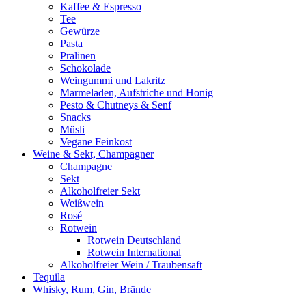
Kaffee & Espresso
Tee
Gewürze
Pasta
Pralinen
Schokolade
Weingummi und Lakritz
Marmeladen, Aufstriche und Honig
Pesto & Chutneys & Senf
Snacks
Müsli
Vegane Feinkost
Weine & Sekt, Champagner
Champagne
Sekt
Alkoholfreier Sekt
Weißwein
Rosé
Rotwein
Rotwein Deutschland
Rotwein International
Alkoholfreier Wein / Traubensaft
Tequila
Whisky, Rum, Gin, Brände