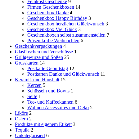
Feinkost Geschenke
9
Firmen Geschenkboxen
14
Geschenkbox Danke
4
Geschenkbox Happy Birthday
3
Geschenkbox herzlichen Glückwunsch
3
Geschenkbox Viel Glück
3
Geschenkboxen selbst zusammenstellen
7
Präsentkörbe Weihnachten
6
Geschenkverpackungen
4
Glasflaschen und Verschlüsse
1
Grillgewürze und Soßen
25
Grusskarten
14
Postkarte Geburtstag
12
Postkarten Danke und Glückwunsch
11
Keramik und Haushalt
15
Kerzen
5
Schüsseln und Bowls
1
Seife
1
Tee- und Kaffeekannen
6
Wohnen Accessoires und Deko
5
Liköre
2
Ostern
2
Produkte mit eigenem Etikett
3
Tequila
2
Unkategorisiert
6