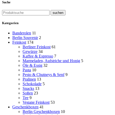
Suche
suchen
Kategorien
Banderolen
11
Berlin Souvenir
2
Feinkost
174
Berliner Feinkost
61
Gewürze
34
Kaffee & Espresso
7
Marmeladen, Aufstriche und Honig
5
Öle & Essig
32
Pasta
10
Pesto & Chutneys & Senf
9
Pralinen
13
Schokolade
5
Snacks
13
Soßen
23
Tee
9
Vegane Feinkost
53
Geschenkboxen
41
Berlin Geschenkboxen
10