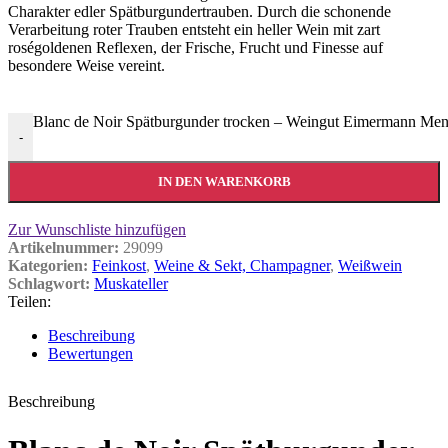
Charakter edler Spätburgundertrauben. Durch die schonende
Verarbeitung roter Trauben entsteht ein heller Wein mit zart
roségoldenen Reflexen, der Frische, Frucht und Finesse auf
besondere Weise vereint.
Blanc de Noir Spätburgunder trocken – Weingut Eimermann Me
-
IN DEN WARENKORB
Zur Wunschliste hinzufügen
Artikelnummer:
29099
Kategorien:
Feinkost
,
Weine & Sekt, Champagner
,
Weißwein
Schlagwort:
Muskateller
Teilen:
Beschreibung
Bewertungen
Beschreibung