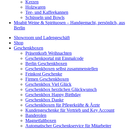
Kerzen
Holzwaren
Tee- und Kaffeekannen
Schüsseln und Bowls
Moabit Weine & Spirituosen – Handgemacht, persönlich, aus
Berlin
Showroom und Ladengeschäft
Shop
Geschenkboxen
Präsentkorb Weihnachten
Geschenkportal mit Einmalcode
Berlin Geschenkboxen
Geschenkboxen selbst zusammenstellen
Feinkost Geschenke
Firmen Geschenkboxen
Geschenkbox Viel Glück
Geschenkbox herzlichen Glückwunsch
Geschenkbox Happy Birthday
Geschenkbox Danke
Geschenkboxen für Pflegekräfte & Ärzte
Kundengeschenke für Vertrieb und Key Account
Banderolen
Magnetfaltboxen
Automatischer Geschenkservice für Mitarbeiter