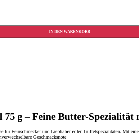
IN DEN WARENKORB
 75 g – Feine Butter-Spezialität
se für Feinschmecker und Liebhaber edler Trüffelspezialitäten. Mit ei
d unverwechselbare Geschmacksnote.