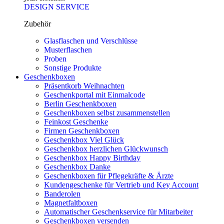
DESIGN SERVICE
Zubehör
Glasflaschen und Verschlüsse
Musterflaschen
Proben
Sonstige Produkte
Geschenkboxen
Präsentkorb Weihnachten
Geschenkportal mit Einmalcode
Berlin Geschenkboxen
Geschenkboxen selbst zusammenstellen
Feinkost Geschenke
Firmen Geschenkboxen
Geschenkbox Viel Glück
Geschenkbox herzlichen Glückwunsch
Geschenkbox Happy Birthday
Geschenkbox Danke
Geschenkboxen für Pflegekräfte & Ärzte
Kundengeschenke für Vertrieb und Key Account
Banderolen
Magnetfaltboxen
Automatischer Geschenkservice für Mitarbeiter
Geschenkboxen versenden