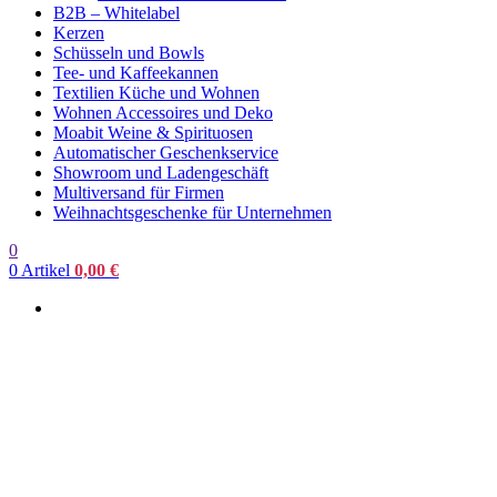
B2B – Whitelabel
Kerzen
Schüsseln und Bowls
Tee- und Kaffeekannen
Textilien Küche und Wohnen
Wohnen Accessoires und Deko
Moabit Weine & Spirituosen
Automatischer Geschenkservice
Showroom und Ladengeschäft
Multiversand für Firmen
Weihnachtsgeschenke für Unternehmen
0
0
Artikel
0,00
€