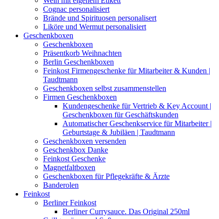
Wein mit eigenem Etikett
Cognac personalisiert
Brände und Spirituosen personalisert
Liköre und Wermut personalisiert
Geschenkboxen
Geschenkboxen
Präsentkorb Weihnachten
Berlin Geschenkboxen
Feinkost Firmengeschenke für Mitarbeiter & Kunden |
Taudtmann
Geschenkboxen selbst zusammenstellen
Firmen Geschenkboxen
Kundengeschenke für Vertrieb & Key Account |
Geschenkboxen für Geschäftskunden
Automatischer Geschenkservice für Mitarbeiter |
Geburtstage & Jubiläen | Taudtmann
Geschenkboxen versenden
Geschenkbox Danke
Feinkost Geschenke
Magnetfaltboxen
Geschenkboxen für Pflegekräfte & Ärzte
Banderolen
Feinkost
Berliner Feinkost
Berliner Currysauce. Das Original 250ml