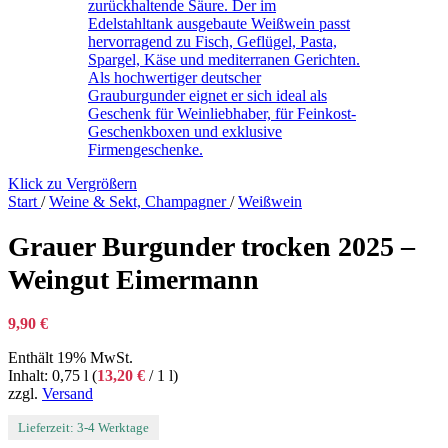
Klick zu Vergrößern
Start
/
Weine & Sekt, Champagner
/
Weißwein
Grauer Burgunder trocken 2025 –
Weingut Eimermann
9,90
€
Enthält 19% MwSt.
Inhalt: 0,75 l (
13,20
€
/ 1 l)
zzgl.
Versand
Lieferzeit: 3-4 Werktage