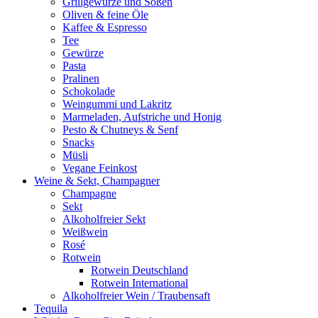
Grillgewürze und Soßen
Oliven & feine Öle
Kaffee & Espresso
Tee
Gewürze
Pasta
Pralinen
Schokolade
Weingummi und Lakritz
Marmeladen, Aufstriche und Honig
Pesto & Chutneys & Senf
Snacks
Müsli
Vegane Feinkost
Weine & Sekt, Champagner
Champagne
Sekt
Alkoholfreier Sekt
Weißwein
Rosé
Rotwein
Rotwein Deutschland
Rotwein International
Alkoholfreier Wein / Traubensaft
Tequila