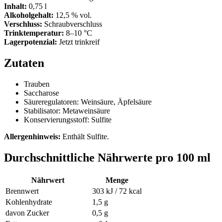
Inhalt:
0,75 l
Alkoholgehalt:
12,5 % vol.
Verschluss:
Schraubverschluss
Trinktemperatur:
8–10 °C
Lagerpotenzial:
Jetzt trinkreif
Zutaten
Trauben
Saccharose
Säureregulatoren: Weinsäure, Äpfelsäure
Stabilisator: Metaweinsäure
Konservierungsstoff: Sulfite
Allergenhinweis:
Enthält Sulfite.
Durchschnittliche Nährwerte pro 100 ml
Nährwert
Menge
Brennwert
303 kJ / 72 kcal
Kohlenhydrate
1,5 g
davon Zucker
0,5 g