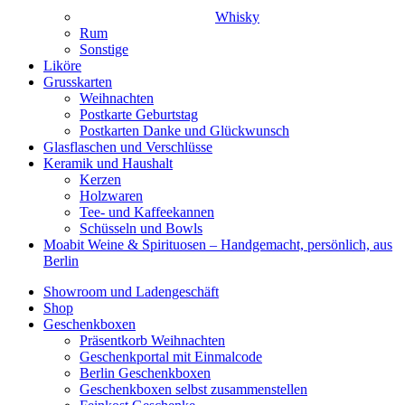
Whisky
Rum
Sonstige
Liköre
Grusskarten
Weihnachten
Postkarte Geburtstag
Postkarten Danke und Glückwunsch
Glasflaschen und Verschlüsse
Keramik und Haushalt
Kerzen
Holzwaren
Tee- und Kaffeekannen
Schüsseln und Bowls
Moabit Weine & Spirituosen – Handgemacht, persönlich, aus
Berlin
Showroom und Ladengeschäft
Shop
Geschenkboxen
Präsentkorb Weihnachten
Geschenkportal mit Einmalcode
Berlin Geschenkboxen
Geschenkboxen selbst zusammenstellen