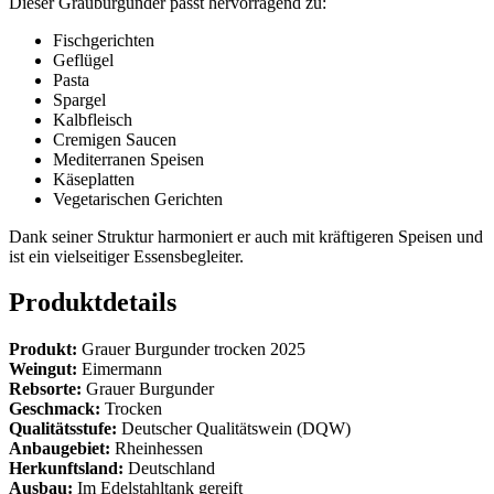
Dieser Grauburgunder passt hervorragend zu:
Fischgerichten
Geflügel
Pasta
Spargel
Kalbfleisch
Cremigen Saucen
Mediterranen Speisen
Käseplatten
Vegetarischen Gerichten
Dank seiner Struktur harmoniert er auch mit kräftigeren Speisen und
ist ein vielseitiger Essensbegleiter.
Produktdetails
Produkt:
Grauer Burgunder trocken 2025
Weingut:
Eimermann
Rebsorte:
Grauer Burgunder
Geschmack:
Trocken
Qualitätsstufe:
Deutscher Qualitätswein (DQW)
Anbaugebiet:
Rheinhessen
Herkunftsland:
Deutschland
Ausbau:
Im Edelstahltank gereift