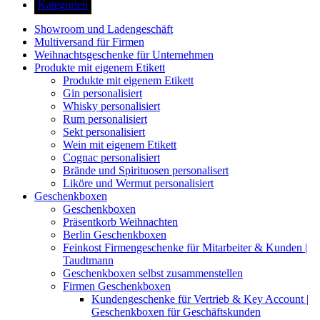
Kategorien
Showroom und Ladengeschäft
Multiversand für Firmen
Weihnachtsgeschenke für Unternehmen
Produkte mit eigenem Etikett
Produkte mit eigenem Etikett
Gin personalisiert
Whisky personalisiert
Rum personalisiert
Sekt personalisiert
Wein mit eigenem Etikett
Cognac personalisiert
Brände und Spirituosen personalisert
Liköre und Wermut personalisiert
Geschenkboxen
Geschenkboxen
Präsentkorb Weihnachten
Berlin Geschenkboxen
Feinkost Firmengeschenke für Mitarbeiter & Kunden |
Taudtmann
Geschenkboxen selbst zusammenstellen
Firmen Geschenkboxen
Kundengeschenke für Vertrieb & Key Account |
Geschenkboxen für Geschäftskunden