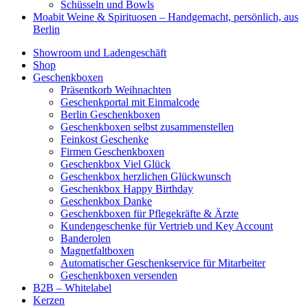
Schüsseln und Bowls
Moabit Weine & Spirituosen – Handgemacht, persönlich, aus
Berlin
Showroom und Ladengeschäft
Shop
Geschenkboxen
Präsentkorb Weihnachten
Geschenkportal mit Einmalcode
Berlin Geschenkboxen
Geschenkboxen selbst zusammenstellen
Feinkost Geschenke
Firmen Geschenkboxen
Geschenkbox Viel Glück
Geschenkbox herzlichen Glückwunsch
Geschenkbox Happy Birthday
Geschenkbox Danke
Geschenkboxen für Pflegekräfte & Ärzte
Kundengeschenke für Vertrieb und Key Account
Banderolen
Magnetfaltboxen
Automatischer Geschenkservice für Mitarbeiter
Geschenkboxen versenden
B2B – Whitelabel
Kerzen