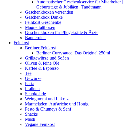
Automatischer Geschenkservice für Mitarbeiter |
Geburtstage & Jubiläen | Taudtmann
Geschenkboxen versenden
Geschenkbox Danke
Feinkost Geschenke
Magnetfaltboxen
Geschenkboxen für Pflegekräfte & Ärzte
Banderolen
Feinkost
Berliner Feinkost
Berliner Currysauce. Das Original 250ml
Grillgewürze und Soßen
Oliven & feine Öle
Kaffee & Espresso
Tee
Gewürze
Pasta
Pralinen
Schokolade
Weingummi und Lakritz
Marmeladen, Aufstriche und Honig
Pesto & Chutneys & Senf
Snacks
Müsli
Vegane Feinkost