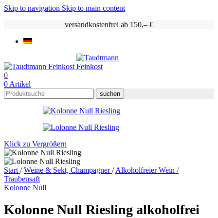
Skip to navigation
Skip to main content
versandkostenfrei ab 150,– €
0
0
Artikel
suchen
Klick zu Vergrößern
Start
/
Weine & Sekt, Champagner
/
Alkoholfreier Wein /
Traubensaft
Kolonne Null
Kolonne Null Riesling alkoholfrei