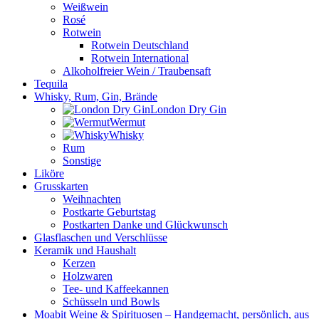
Weißwein
Rosé
Rotwein
Rotwein Deutschland
Rotwein International
Alkoholfreier Wein / Traubensaft
Tequila
Whisky, Rum, Gin, Brände
London Dry Gin
Wermut
Whisky
Rum
Sonstige
Liköre
Grusskarten
Weihnachten
Postkarte Geburtstag
Postkarten Danke und Glückwunsch
Glasflaschen und Verschlüsse
Keramik und Haushalt
Kerzen
Holzwaren
Tee- und Kaffeekannen
Schüsseln und Bowls
Moabit Weine & Spirituosen – Handgemacht, persönlich, aus