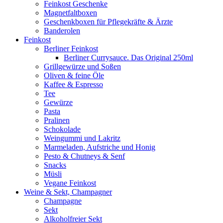
Feinkost Geschenke
Magnetfaltboxen
Geschenkboxen für Pflegekräfte & Ärzte
Banderolen
Feinkost
Berliner Feinkost
Berliner Currysauce. Das Original 250ml
Grillgewürze und Soßen
Oliven & feine Öle
Kaffee & Espresso
Tee
Gewürze
Pasta
Pralinen
Schokolade
Weingummi und Lakritz
Marmeladen, Aufstriche und Honig
Pesto & Chutneys & Senf
Snacks
Müsli
Vegane Feinkost
Weine & Sekt, Champagner
Champagne
Sekt
Alkoholfreier Sekt