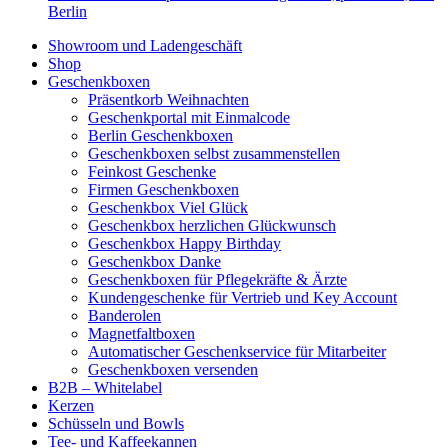
Berlin
Showroom und Ladengeschäft
Shop
Geschenkboxen
Präsentkorb Weihnachten
Geschenkportal mit Einmalcode
Berlin Geschenkboxen
Geschenkboxen selbst zusammenstellen
Feinkost Geschenke
Firmen Geschenkboxen
Geschenkbox Viel Glück
Geschenkbox herzlichen Glückwunsch
Geschenkbox Happy Birthday
Geschenkbox Danke
Geschenkboxen für Pflegekräfte & Ärzte
Kundengeschenke für Vertrieb und Key Account
Banderolen
Magnetfaltboxen
Automatischer Geschenkservice für Mitarbeiter
Geschenkboxen versenden
B2B – Whitelabel
Kerzen
Schüsseln und Bowls
Tee- und Kaffeekannen