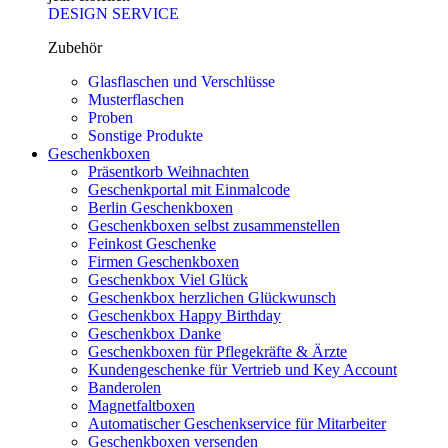
DESIGN SERVICE
Zubehör
Glasflaschen und Verschlüsse
Musterflaschen
Proben
Sonstige Produkte
Geschenkboxen
Präsentkorb Weihnachten
Geschenkportal mit Einmalcode
Berlin Geschenkboxen
Geschenkboxen selbst zusammenstellen
Feinkost Geschenke
Firmen Geschenkboxen
Geschenkbox Viel Glück
Geschenkbox herzlichen Glückwunsch
Geschenkbox Happy Birthday
Geschenkbox Danke
Geschenkboxen für Pflegekräfte & Ärzte
Kundengeschenke für Vertrieb und Key Account
Banderolen
Magnetfaltboxen
Automatischer Geschenkservice für Mitarbeiter
Geschenkboxen versenden