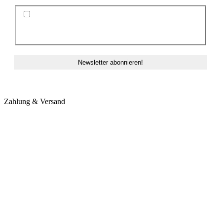
Ich stimme der Datenschutzerklärung und der
Speicherung meiner Daten zum Zwecke des
Newsletterversands zu.
Zahlung & Versand