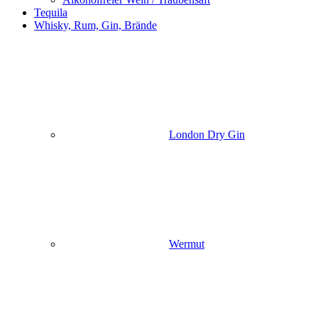
Tequila
Whisky, Rum, Gin, Brände
London Dry Gin
Wermut