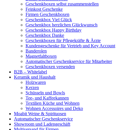
Geschenkboxen selbst zusammenstellen
Feinkost Geschenke
Firmen Geschenkboxen
Geschenkbox Viel Glück
Geschenkbox herzlichen Glückwunsch
Geschenkbox Happy Birthday
Geschenkbox Danke
Geschenkboxen für Pflegekräfte & Ärzte
Kundengeschenke für Vertrieb und Key Account
Banderolen
Magnetfaltboxen
Automatischer Geschenkservice für Mitarbeiter
Geschenkboxen versenden
B2B – Whitelabel
Keramik und Haushalt
Holzwaren
Kerzen
Schüsseln und Bowls
Tee- und Kaffeekannen
Textilien Küche und Wohnen
Wohnen Accessoires und Deko
Moabit Weine & Spirituosen
Automatischer Geschenkservice
Showroom und Ladengeschäft
Multiversand für Firmen