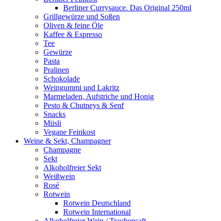
Berliner Currysauce. Das Original 250ml
Grillgewürze und Soßen
Oliven & feine Öle
Kaffee & Espresso
Tee
Gewürze
Pasta
Pralinen
Schokolade
Weingummi und Lakritz
Marmeladen, Aufstriche und Honig
Pesto & Chutneys & Senf
Snacks
Müsli
Vegane Feinkost
Weine & Sekt, Champagner
Champagne
Sekt
Alkoholfreier Sekt
Weißwein
Rosé
Rotwein
Rotwein Deutschland
Rotwein International
Alkoholfreier Wein / Traubensaft