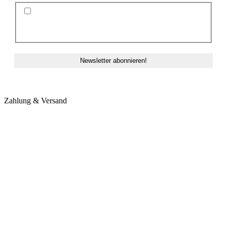
Ich stimme der Datenschutzerklärung und der
Speicherung meiner Daten zum Zwecke des
Newsletterversands zu.
Zahlung & Versand