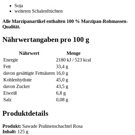
Soja
weiteren Schalenfrüchten
Alle Marzipanartikel enthalten 100 % Marzipan-Rohmassen-
Qualität.
Nährwertangaben pro 100 g
Nährwert
Menge
Energie
2180 kJ / 523 kcal
Fett
33,4 g
davon gesättigte Fettsäuren
16,0 g
Kohlenhydrate
45,0 g
davon Zucker
43,5 g
Eiweiß
6,8 g
Salz
0,08 g
Produktdetails
Produkt:
Sawade Pralinenschachtel Rosa
Inhalt:
125 g