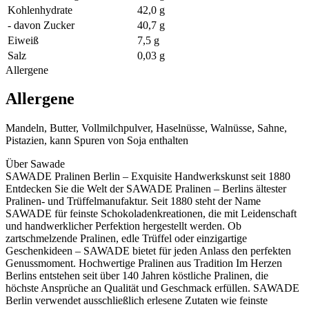
Kohlenhydrate
42,0 g
- davon Zucker
40,7 g
Eiweiß
7,5 g
Salz
0,03 g
Allergene
Allergene
Mandeln, Butter, Vollmilchpulver, Haselnüsse, Walnüsse, Sahne,
Pistazien, kann Spuren von Soja enthalten
Über Sawade
SAWADE Pralinen Berlin – Exquisite Handwerkskunst seit 1880
Entdecken Sie die Welt der SAWADE Pralinen – Berlins ältester
Pralinen- und Trüffelmanufaktur. Seit 1880 steht der Name
SAWADE für feinste Schokoladenkreationen, die mit Leidenschaft
und handwerklicher Perfektion hergestellt werden. Ob
zartschmelzende Pralinen, edle Trüffel oder einzigartige
Geschenkideen – SAWADE bietet für jeden Anlass den perfekten
Genussmoment. Hochwertige Pralinen aus Tradition Im Herzen
Berlins entstehen seit über 140 Jahren köstliche Pralinen, die
höchste Ansprüche an Qualität und Geschmack erfüllen. SAWADE
Berlin verwendet ausschließlich erlesene Zutaten wie feinste