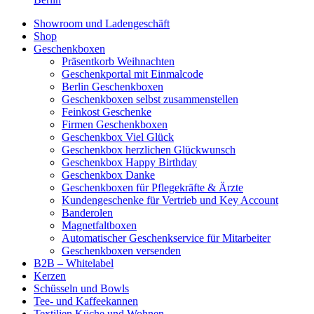
Showroom und Ladengeschäft
Shop
Geschenkboxen
Präsentkorb Weihnachten
Geschenkportal mit Einmalcode
Berlin Geschenkboxen
Geschenkboxen selbst zusammenstellen
Feinkost Geschenke
Firmen Geschenkboxen
Geschenkbox Viel Glück
Geschenkbox herzlichen Glückwunsch
Geschenkbox Happy Birthday
Geschenkbox Danke
Geschenkboxen für Pflegekräfte & Ärzte
Kundengeschenke für Vertrieb und Key Account
Banderolen
Magnetfaltboxen
Automatischer Geschenkservice für Mitarbeiter
Geschenkboxen versenden
B2B – Whitelabel
Kerzen
Schüsseln und Bowls
Tee- und Kaffeekannen
Textilien Küche und Wohnen