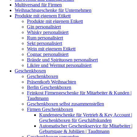
Multiversand für Firmen
Weihnachtsgeschenke für Unternehmen
Produkte mit eigenem Etikett
Produkte mit eigenem Etikett
Gin personalisiert
Whisky personalisiert
Rum personalisiert
Sekt personalisiert
Wein mit eigenem Etikett
Cognac personalisiert
Brände und Spirituosen personalisert
Liköre und Wermut personalisiert
Geschenkboxen
Geschenkboxen
Präsentkorb Weihnachten
Berlin Geschenkboxen
Feinkost Firmengeschenke für Mitarbeiter & Kunden |
Taudtmann
Geschenkboxen selbst zusammenstellen
Firmen Geschenkboxen
Kundengeschenke für Vertrieb & Key Account |
Geschenkboxen für Geschäftskunden
Automatischer Geschenkservice für Mitarbeiter |
Geburtstage & Jubiläen | Taudtmann
Geschenkboxen versenden