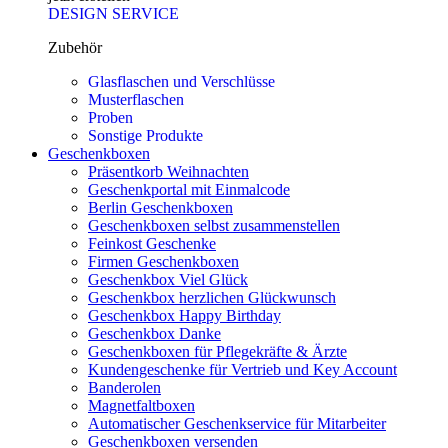
DESIGN SERVICE
Zubehör
Glasflaschen und Verschlüsse
Musterflaschen
Proben
Sonstige Produkte
Geschenkboxen
Präsentkorb Weihnachten
Geschenkportal mit Einmalcode
Berlin Geschenkboxen
Geschenkboxen selbst zusammenstellen
Feinkost Geschenke
Firmen Geschenkboxen
Geschenkbox Viel Glück
Geschenkbox herzlichen Glückwunsch
Geschenkbox Happy Birthday
Geschenkbox Danke
Geschenkboxen für Pflegekräfte & Ärzte
Kundengeschenke für Vertrieb und Key Account
Banderolen
Magnetfaltboxen
Automatischer Geschenkservice für Mitarbeiter
Geschenkboxen versenden