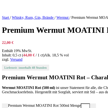
Start
/
Whisky, Rum, Gin, Brände
/
Wermut
/
Premium Wermut MOAT
Premium Wermut MOATINI R
22,00
€
Enthält 19% MwSt.
Inhalt: 0,5 ct (
44,00
€
/ 1 ct)
Alk. 18,5 % vol
zzgl.
Versand
Lieferzeit: innerhalb 48 Stunden
Premium Wermut MOATINI Rot – Charakte
Wermut MOATINI Rot (500 ml)
ist unser Statement für alle, die 
Geschmackserlebnis. Hergestellt mit Sorgfalt, serviert mit Stil – aus
Premium Wermut MOATINI Rot 500ml Menge