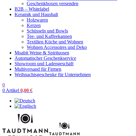
Geschenkboxen versenden
B2B – Whitelabel
Keramik und Haushalt
Holzwaren
Kerzen
Schüsseln und Bowls
Tee- und Kaffeekannen
Textilien Küche und Wohnen
Wohnen Accessoires und Deko
Moabit Weine & Spirituosen
Automatischer Geschenkservice
Showroom und Ladengeschäft
Multiversand für Firmen
Weihnachtsgeschenke für Unternehmen
0
0
Artikel
0,00
€