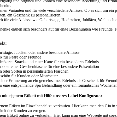
 einzigartig und originell und können eine besondere Bedeutung und Eri
chenke.
denen Varianten und für viele verschiedene Anlässe. Ob es sich um ein p
iten, ein Geschenk zu personalisieren.
ch für viele Anlässe wie Geburtstage, Hochzeiten, Jubiläen, Weihnacht
henke eignen sich besonders gut für enge Beziehungen wie Freunde, Fa
ekt:
urtstage, Jubiläen oder andere besondere Anlässe
nk für Paare oder Freunde
 leckeren Snacks und einer Karte für ein besonderes Erlebnis
x oder einer Geschenktasche für eine besondere Präsentation
oder Sorten in personalisierten Flaschen
keschön für Kunden oder Mitarbeiter
er einer Erinnerung an ein gemeinsames Erlebnis als Geschenk für Freun
s für eine entspannende Spa-Behandlung oder ein romantisches Wochene
n mit eigenem Etikett mit Hilfe unseres Label Konfigurator
igenem Etikett im Einzelhandel zu verkaufen. Hier kann man den Gin i
mkeit der Kunden zu erregen.
nem Etikett online zu verkaufen. Hier kann man eine Webseite mit spezi