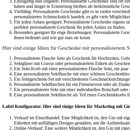
Einzigartig und originell: Personalisierte Geschenke sind oft
haben und länger in Erinnerung bleiben als herkömmliche Ges
Vielfältig: Personalisierte Geschenke gibt es in vielen verschie
personalisiertes Schmuckstück handelt, es gibt viele Möglichke
Für jeden Anlass geeignet: Personalisierte Geschenke eignen si
perfekte personalisierte Geschenk für jeden Anlass zu finden.
Besonders geeignet für enge Beziehungen: Personalisierte Gesc
ihnen bedeutet und wie gut man sie kennt.
Hier sind einige Ideen für Geschenke mit personalisiertem S
Personalisierte Flasche Sekt als Geschenk für Hochzeiten, Geb
Sektgläser mit Gravur oder personalisiertem Etikett als Gesche
Ein Sekt-Korb mit einer personalisierten Flasche Sekt, ein paar
Eine personalisierte Sektflasche mit einer schönen Geschenkbo
Ein Sektgeschenk-Set mit verschiedenen Geschmacksrichtungen 
Personalisierte Sektflaschen für ein Firmenevent oder als Dan
Ein personalisierter Sekt mit einer individuellen Botschaft od
Eine personalisierte Sektflasche als Teil eines Geschenkkorb
Label Konfigurator. Hier sind einige Ideen für Marketing mit Gi
Verkauf im Einzelhandel: Eine Möglichkeit ist, den Gin mit e
Etiketten mit auffälligen Designs gestalten, um die Aufmerksa
Online-Verkauf: Eine weitere Möglichkeit ist, den Gin mit eige