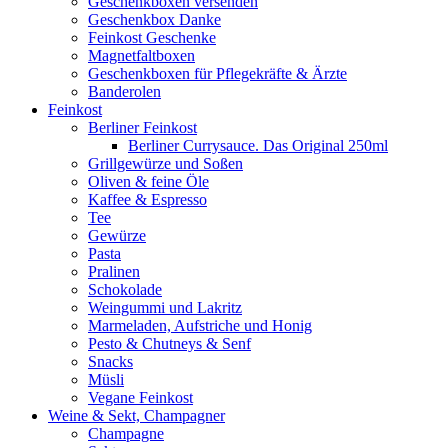
Geschenkboxen versenden
Geschenkbox Danke
Feinkost Geschenke
Magnetfaltboxen
Geschenkboxen für Pflegekräfte & Ärzte
Banderolen
Feinkost
Berliner Feinkost
Berliner Currysauce. Das Original 250ml
Grillgewürze und Soßen
Oliven & feine Öle
Kaffee & Espresso
Tee
Gewürze
Pasta
Pralinen
Schokolade
Weingummi und Lakritz
Marmeladen, Aufstriche und Honig
Pesto & Chutneys & Senf
Snacks
Müsli
Vegane Feinkost
Weine & Sekt, Champagner
Champagne