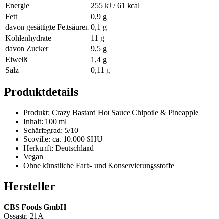
Energie
255 kJ / 61 kcal
Fett
0,9 g
davon gesättigte Fettsäuren
0,1 g
Kohlenhydrate
11 g
davon Zucker
9,5 g
Eiweiß
1,4 g
Salz
0,11 g
Produktdetails
Produkt: Crazy Bastard Hot Sauce Chipotle & Pineapple
Inhalt: 100 ml
Schärfegrad: 5/10
Scoville: ca. 10.000 SHU
Herkunft: Deutschland
Vegan
Ohne künstliche Farb- und Konservierungsstoffe
Hersteller
CBS Foods GmbH
Ossastr. 21A