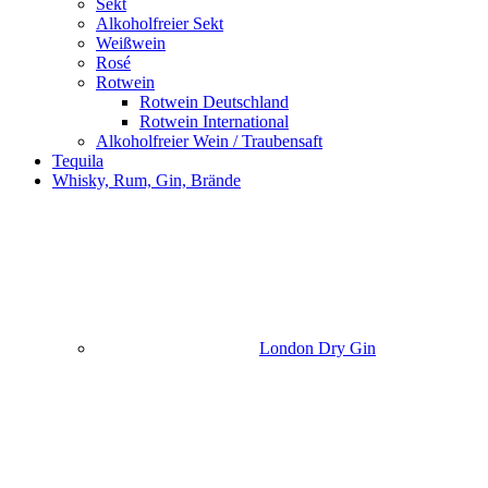
Sekt
Alkoholfreier Sekt
Weißwein
Rosé
Rotwein
Rotwein Deutschland
Rotwein International
Alkoholfreier Wein / Traubensaft
Tequila
Whisky, Rum, Gin, Brände
London Dry Gin