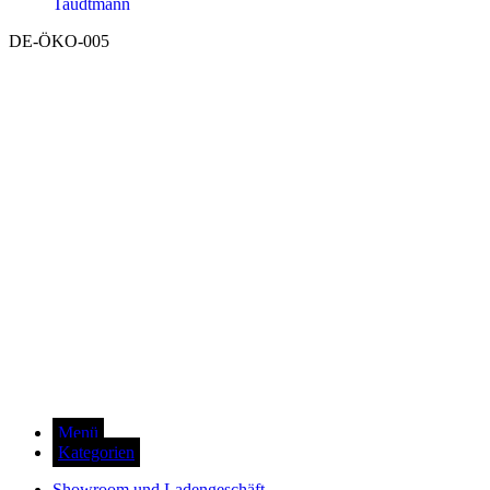
Taudtmann
DE-ÖKO-005
Menü
Kategorien
Showroom und Ladengeschäft