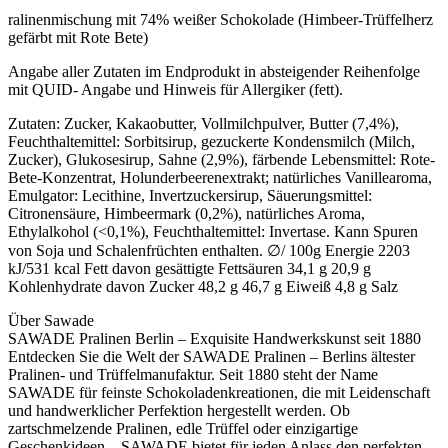
ralinenmischung mit 74% weißer Schokolade (Himbeer-Trüffelherz
gefärbt mit Rote Bete)
Angabe aller Zutaten im Endprodukt in absteigender Reihenfolge
mit QUID- Angabe und Hinweis für Allergiker (fett).
Zutaten: Zucker, Kakaobutter, Vollmilchpulver, Butter (7,4%),
Feuchthaltemittel: Sorbitsirup, gezuckerte Kondensmilch (Milch,
Zucker), Glukosesirup, Sahne (2,9%), färbende Lebensmittel: Rote-
Bete-Konzentrat, Holunderbeerenextrakt; natürliches Vanillearoma,
Emulgator: Lecithine, Invertzuckersirup, Säuerungsmittel:
Citronensäure, Himbeermark (0,2%), natürliches Aroma,
Ethylalkohol (<0,1%), Feuchthaltemittel: Invertase. Kann Spuren
von Soja und Schalenfrüchten enthalten. ∅/ 100g Energie 2203
kJ/531 kcal Fett davon gesättigte Fettsäuren 34,1 g 20,9 g
Kohlenhydrate davon Zucker 48,2 g 46,7 g Eiweiß 4,8 g Salz
Über Sawade
SAWADE Pralinen Berlin – Exquisite Handwerkskunst seit 1880
Entdecken Sie die Welt der SAWADE Pralinen – Berlins ältester
Pralinen- und Trüffelmanufaktur. Seit 1880 steht der Name
SAWADE für feinste Schokoladenkreationen, die mit Leidenschaft
und handwerklicher Perfektion hergestellt werden. Ob
zartschmelzende Pralinen, edle Trüffel oder einzigartige
Geschenkideen – SAWADE bietet für jeden Anlass den perfekten