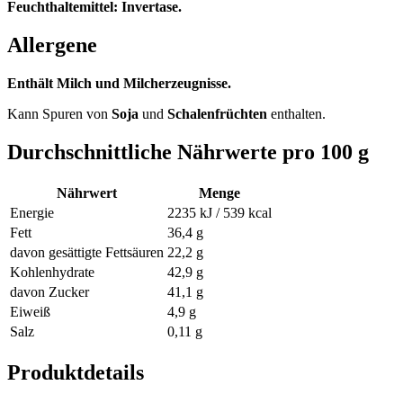
Feuchthaltemittel: Invertase.
Allergene
Enthält Milch und Milcherzeugnisse.
Kann Spuren von
Soja
und
Schalenfrüchten
enthalten.
Durchschnittliche Nährwerte pro 100 g
Nährwert
Menge
Energie
2235 kJ / 539 kcal
Fett
36,4 g
davon gesättigte Fettsäuren
22,2 g
Kohlenhydrate
42,9 g
davon Zucker
41,1 g
Eiweiß
4,9 g
Salz
0,11 g
Produktdetails