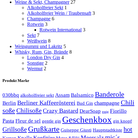
Weine & Sekt, Champagner
27
Alkoholfreier Sekt
1
Alkoholfreier Wein / Traubensaft
3
Champagne
6
Rotwein
3
Rotwein International
3
Sekt
7
Weißwein
8
Weingummi und Lakritz
5
Whisky, Rum, Gin, Brände
8
London Dry Gin
4
Sonstige
2
Wermut
2
Produkt Marke
Banderole
030bbq
Assam
Balsamico
alkoholfreier sekt
Chili
Berliner Kaffeerösterei
champagne
Berlin
Bud Gin
soße
Chilisoße
Crazy Bastard
Fiorillo
DearSoap
essig
Geschenkbox
Pasta
Fleur de sel
gentle gin
gin knopf
Grußkarte
hot
Grillsoße
Guiseppe Giusti
Hauptstadtkiste
mic´s
Meersalz
Konfitüre
Knalle
Kerzen
Mater &Filii