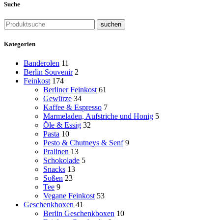
Suche
suchen
Kategorien
Banderolen
11
Berlin Souvenir
2
Feinkost
174
Berliner Feinkost
61
Gewürze
34
Kaffee & Espresso
7
Marmeladen, Aufstriche und Honig
5
Öle & Essig
32
Pasta
10
Pesto & Chutneys & Senf
9
Pralinen
13
Schokolade
5
Snacks
13
Soßen
23
Tee
9
Vegane Feinkost
53
Geschenkboxen
41
Berlin Geschenkboxen
10