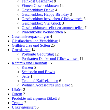
Feinkost Geschenke
9
Firmen Geschenkboxen
14
Geschenkbox Danke
4
Geschenkbox Happy Birthday
3
Geschenkbox herzlichen Glückwunsch
3
Geschenkbox Viel Glück
3
Geschenkboxen selbst zusammenstellen
7
Präsentkörbe Weihnachten
6
Geschenkverpackungen
4
Glasflaschen und Verschlüsse
1
Grillgewürze und Soßen
25
Grusskarten
14
Postkarte Geburtstag
12
Postkarten Danke und Glückwunsch
11
Keramik und Haushalt
15
Kerzen
5
Schüsseln und Bowls
1
Seife
1
Tee- und Kaffeekannen
6
Wohnen Accessoires und Deko
5
Liköre
2
Ostern
2
Produkte mit eigenem Etikett
3
Tequila
2
Unkategorisiert
6