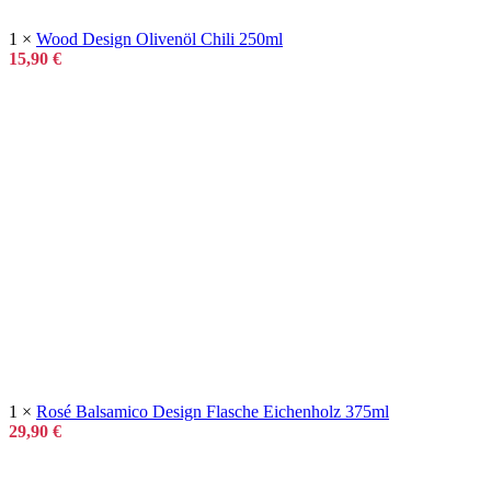
1 ×
Wood Design Olivenöl Chili 250ml
15,90
€
1 ×
Rosé Balsamico Design Flasche Eichenholz 375ml
29,90
€