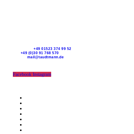
TAUDTMANN
KLARA-FRANKE-STRAßE 16 – 10557 BERLIN –
DEUTSCHLAND
Whatsapp:
+49 01523 374 99 52
Tel:
+49 (0)30 91 768 570
EMAIL:
mail@taudtmann.de
Öffnungszeiten für Abholung vor Ort:
MO-FR: 10:00-19:00 Uhr
Samstag: 11-17
Facebook
Instagram
RECHTLICHES
ALLGEMEINE GESCHÄFTSBEDINGUNGEN
ZAHLUNGSWEISEN
VERSAND & LIEFERUNG
WIDERRUFSBELEHRUNG
VERTRAG WIDERRUFEN
DATENSCHUTZ
IMPRESSUM