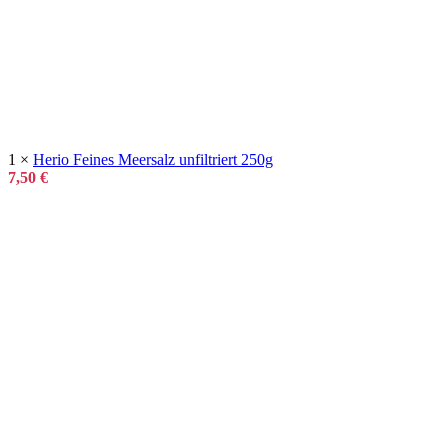
1 ×
Herio Feines Meersalz unfiltriert 250g
7,50
€