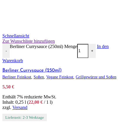
Schnellansicht
Zur Wunschliste hinzufügen
Berliner Currysauce (250ml) Menge
In den
-
+
Warenkorb
Berliner Currysauce (250ml)
Berliner Feinkost
,
Soßen
,
Vegane Feinkost
,
Grillgewürze und Soßen
5,50
€
Enthält 7% reduzierte MwSt.
Inhalt: 0,25 l (
22,00
€
/ 1 l)
zzgl.
Versand
Lieferzeit: 2-3 Werktage