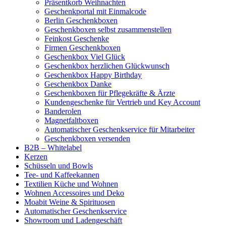
Präsentkorb Weihnachten
Geschenkportal mit Einmalcode
Berlin Geschenkboxen
Geschenkboxen selbst zusammenstellen
Feinkost Geschenke
Firmen Geschenkboxen
Geschenkbox Viel Glück
Geschenkbox herzlichen Glückwunsch
Geschenkbox Happy Birthday
Geschenkbox Danke
Geschenkboxen für Pflegekräfte & Ärzte
Kundengeschenke für Vertrieb und Key Account
Banderolen
Magnetfaltboxen
Automatischer Geschenkservice für Mitarbeiter
Geschenkboxen versenden
B2B – Whitelabel
Kerzen
Schüsseln und Bowls
Tee- und Kaffeekannen
Textilien Küche und Wohnen
Wohnen Accessoires und Deko
Moabit Weine & Spirituosen
Automatischer Geschenkservice
Showroom und Ladengeschäft