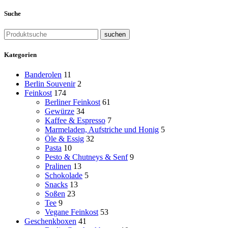
Suche
suchen
Kategorien
Banderolen
11
Berlin Souvenir
2
Feinkost
174
Berliner Feinkost
61
Gewürze
34
Kaffee & Espresso
7
Marmeladen, Aufstriche und Honig
5
Öle & Essig
32
Pasta
10
Pesto & Chutneys & Senf
9
Pralinen
13
Schokolade
5
Snacks
13
Soßen
23
Tee
9
Vegane Feinkost
53
Geschenkboxen
41