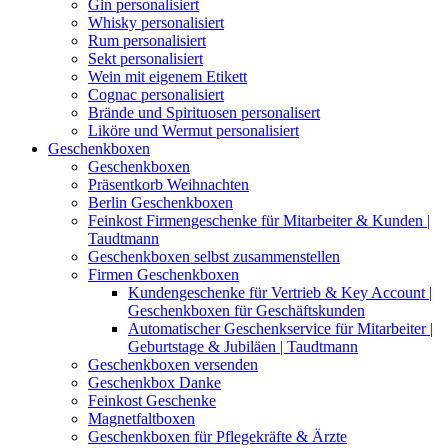
Gin personalisiert
Whisky personalisiert
Rum personalisiert
Sekt personalisiert
Wein mit eigenem Etikett
Cognac personalisiert
Brände und Spirituosen personalisert
Liköre und Wermut personalisiert
Geschenkboxen
Geschenkboxen
Präsentkorb Weihnachten
Berlin Geschenkboxen
Feinkost Firmengeschenke für Mitarbeiter & Kunden |
Taudtmann
Geschenkboxen selbst zusammenstellen
Firmen Geschenkboxen
Kundengeschenke für Vertrieb & Key Account |
Geschenkboxen für Geschäftskunden
Automatischer Geschenkservice für Mitarbeiter |
Geburtstage & Jubiläen | Taudtmann
Geschenkboxen versenden
Geschenkbox Danke
Feinkost Geschenke
Magnetfaltboxen
Geschenkboxen für Pflegekräfte & Ärzte