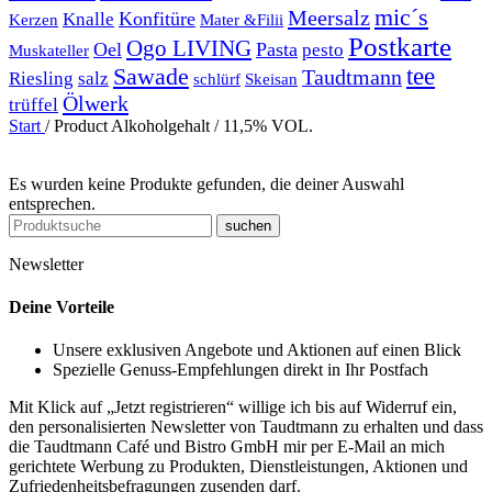
mic´s
Meersalz
Konfitüre
Knalle
Kerzen
Mater &Filii
Postkarte
Ogo LIVING
Oel
Pasta
pesto
Muskateller
Sawade
tee
Taudtmann
Riesling
salz
schlürf
Skeisan
Ölwerk
trüffel
Start
/
Product Alkoholgehalt
/
11,5% VOL.
Es wurden keine Produkte gefunden, die deiner Auswahl
entsprechen.
suchen
Newsletter
Deine Vorteile
Unsere exklusiven Angebote und Aktionen auf einen Blick
Spezielle Genuss-Empfehlungen direkt in Ihr Postfach
Mit Klick auf „Jetzt registrieren“ willige ich bis auf Widerruf ein,
den personalisierten Newsletter von Taudtmann zu erhalten und dass
die Taudtmann Café und Bistro GmbH mir per E-Mail an mich
gerichtete Werbung zu Produkten, Dienstleistungen, Aktionen und
Zufriedenheitsbefragungen zusenden darf.