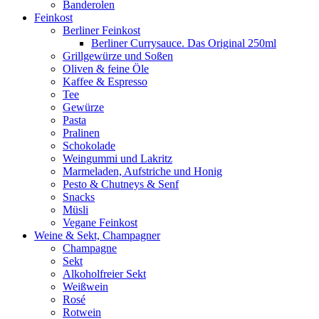
Banderolen
Feinkost
Berliner Feinkost
Berliner Currysauce. Das Original 250ml
Grillgewürze und Soßen
Oliven & feine Öle
Kaffee & Espresso
Tee
Gewürze
Pasta
Pralinen
Schokolade
Weingummi und Lakritz
Marmeladen, Aufstriche und Honig
Pesto & Chutneys & Senf
Snacks
Müsli
Vegane Feinkost
Weine & Sekt, Champagner
Champagne
Sekt
Alkoholfreier Sekt
Weißwein
Rosé
Rotwein