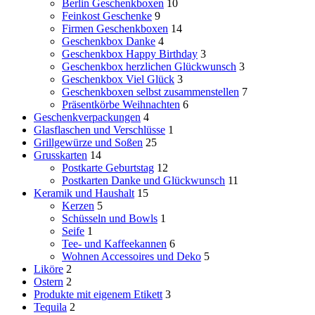
Berlin Geschenkboxen
10
Feinkost Geschenke
9
Firmen Geschenkboxen
14
Geschenkbox Danke
4
Geschenkbox Happy Birthday
3
Geschenkbox herzlichen Glückwunsch
3
Geschenkbox Viel Glück
3
Geschenkboxen selbst zusammenstellen
7
Präsentkörbe Weihnachten
6
Geschenkverpackungen
4
Glasflaschen und Verschlüsse
1
Grillgewürze und Soßen
25
Grusskarten
14
Postkarte Geburtstag
12
Postkarten Danke und Glückwunsch
11
Keramik und Haushalt
15
Kerzen
5
Schüsseln und Bowls
1
Seife
1
Tee- und Kaffeekannen
6
Wohnen Accessoires und Deko
5
Liköre
2
Ostern
2
Produkte mit eigenem Etikett
3
Tequila
2