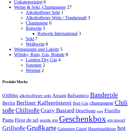
Unkategorisiert
6
Weine & Sekt, Champagner
27
Alkoholfreier Sekt
1
Alkoholfreier Wein / Traubensaft
3
Champagne
6
Rotwein
3
Rotwein International
3
Sekt
7
Weißwein
8
Weingummi und Lakritz
5
Whisky, Rum, Gin, Brände
8
London Dry Gin
4
Sonstige
2
Wermut
2
Produkt Marke
Banderole
030bbq
Assam
Balsamico
alkoholfreier sekt
Chili
Berliner Kaffeerösterei
champagne
Berlin
Bud Gin
soße
Chilisoße
Crazy Bastard
Fiorillo
DearSoap
essig
Geschenkbox
Pasta
Fleur de sel
gentle gin
gin knopf
Grußkarte
hot
Grillsoße
Guiseppe Giusti
Hauptstadtkiste