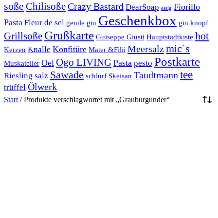
soße
Chilisoße
Crazy Bastard
Fiorillo
DearSoap
essig
Geschenkbox
Pasta
Fleur de sel
gentle gin
gin knopf
Grußkarte
hot
Grillsoße
Guiseppe Giusti
Hauptstadtkiste
mic´s
Meersalz
Konfitüre
Knalle
Kerzen
Mater &Filii
Postkarte
Ogo LIVING
Oel
Pasta
pesto
Muskateller
Sawade
tee
Taudtmann
Riesling
salz
schlürf
Skeisan
Ölwerk
trüffel
Start
/
Produkte verschlagwortet mit „Grauburgunder“