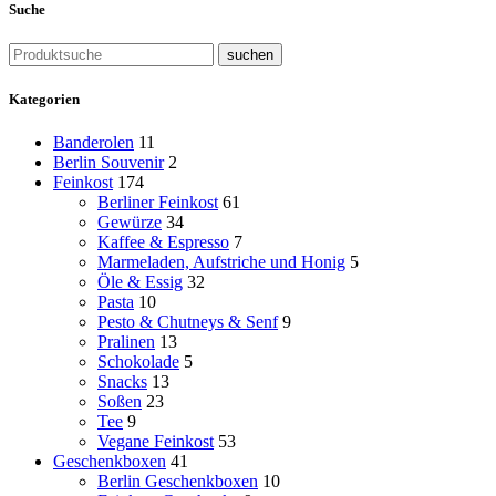
Suche
suchen
Kategorien
Banderolen
11
Berlin Souvenir
2
Feinkost
174
Berliner Feinkost
61
Gewürze
34
Kaffee & Espresso
7
Marmeladen, Aufstriche und Honig
5
Öle & Essig
32
Pasta
10
Pesto & Chutneys & Senf
9
Pralinen
13
Schokolade
5
Snacks
13
Soßen
23
Tee
9
Vegane Feinkost
53
Geschenkboxen
41
Berlin Geschenkboxen
10