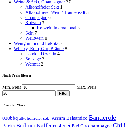
Weine & Sekt, Champagner
27
Alkoholfreier Sekt
1
Alkoholfreier Wein / Traubensaft
3
Champagne
6
Rotwein
3
Rotwein International
3
Sekt
7
Weißwein
8
Weingummi und Lakritz
5
Whisky, Rum, Gin, Brände
8
London Dry Gin
4
Sonstige
2
Wermut
2
Nach Preis filtern
Min. Preis
Max. Preis
Filter
Produkt Marke
Banderole
030bbq
Assam
Balsamico
alkoholfreier sekt
Chili
Berliner Kaffeerösterei
champagne
Berlin
Bud Gin