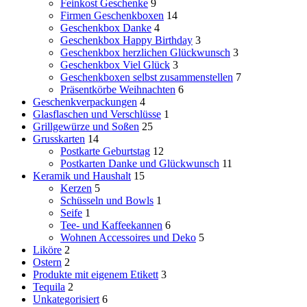
Feinkost Geschenke
9
Firmen Geschenkboxen
14
Geschenkbox Danke
4
Geschenkbox Happy Birthday
3
Geschenkbox herzlichen Glückwunsch
3
Geschenkbox Viel Glück
3
Geschenkboxen selbst zusammenstellen
7
Präsentkörbe Weihnachten
6
Geschenkverpackungen
4
Glasflaschen und Verschlüsse
1
Grillgewürze und Soßen
25
Grusskarten
14
Postkarte Geburtstag
12
Postkarten Danke und Glückwunsch
11
Keramik und Haushalt
15
Kerzen
5
Schüsseln und Bowls
1
Seife
1
Tee- und Kaffeekannen
6
Wohnen Accessoires und Deko
5
Liköre
2
Ostern
2
Produkte mit eigenem Etikett
3
Tequila
2
Unkategorisiert
6