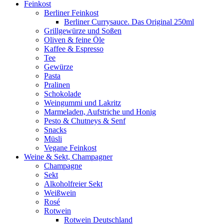
Feinkost
Berliner Feinkost
Berliner Currysauce. Das Original 250ml
Grillgewürze und Soßen
Oliven & feine Öle
Kaffee & Espresso
Tee
Gewürze
Pasta
Pralinen
Schokolade
Weingummi und Lakritz
Marmeladen, Aufstriche und Honig
Pesto & Chutneys & Senf
Snacks
Müsli
Vegane Feinkost
Weine & Sekt, Champagner
Champagne
Sekt
Alkoholfreier Sekt
Weißwein
Rosé
Rotwein
Rotwein Deutschland