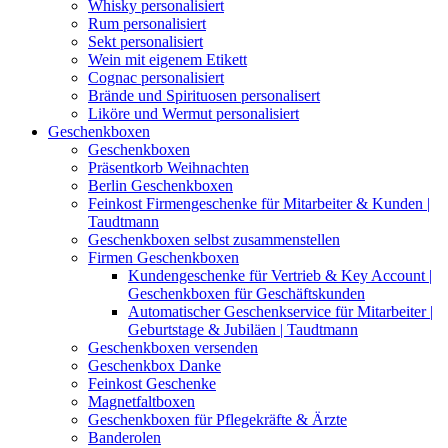
Whisky personalisiert
Rum personalisiert
Sekt personalisiert
Wein mit eigenem Etikett
Cognac personalisiert
Brände und Spirituosen personalisert
Liköre und Wermut personalisiert
Geschenkboxen
Geschenkboxen
Präsentkorb Weihnachten
Berlin Geschenkboxen
Feinkost Firmengeschenke für Mitarbeiter & Kunden |
Taudtmann
Geschenkboxen selbst zusammenstellen
Firmen Geschenkboxen
Kundengeschenke für Vertrieb & Key Account |
Geschenkboxen für Geschäftskunden
Automatischer Geschenkservice für Mitarbeiter |
Geburtstage & Jubiläen | Taudtmann
Geschenkboxen versenden
Geschenkbox Danke
Feinkost Geschenke
Magnetfaltboxen
Geschenkboxen für Pflegekräfte & Ärzte
Banderolen