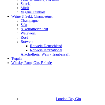
Snacks
Müsli
Vegane Feinkost
Weine & Sekt, Champagner
Champagne
Sekt
Alkoholfreier Sekt
Weißwein
Rosé
Rotwein
Rotwein Deutschland
Rotwein International
Alkoholfreier Wein / Traubensaft
Tequila
Whisky, Rum, Gin, Brände
London Dry Gin