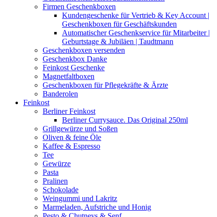
Firmen Geschenkboxen
Kundengeschenke für Vertrieb & Key Account |
Geschenkboxen für Geschäftskunden
Automatischer Geschenkservice für Mitarbeiter |
Geburtstage & Jubiläen | Taudtmann
Geschenkboxen versenden
Geschenkbox Danke
Feinkost Geschenke
Magnetfaltboxen
Geschenkboxen für Pflegekräfte & Ärzte
Banderolen
Feinkost
Berliner Feinkost
Berliner Currysauce. Das Original 250ml
Grillgewürze und Soßen
Oliven & feine Öle
Kaffee & Espresso
Tee
Gewürze
Pasta
Pralinen
Schokolade
Weingummi und Lakritz
Marmeladen, Aufstriche und Honig
Pesto & Chutneys & Senf