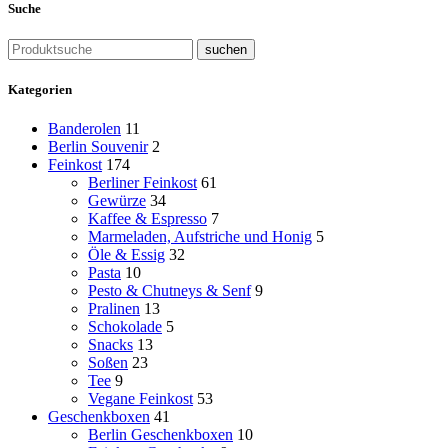
Suche
suchen
Kategorien
Banderolen
11
Berlin Souvenir
2
Feinkost
174
Berliner Feinkost
61
Gewürze
34
Kaffee & Espresso
7
Marmeladen, Aufstriche und Honig
5
Öle & Essig
32
Pasta
10
Pesto & Chutneys & Senf
9
Pralinen
13
Schokolade
5
Snacks
13
Soßen
23
Tee
9
Vegane Feinkost
53
Geschenkboxen
41
Berlin Geschenkboxen
10