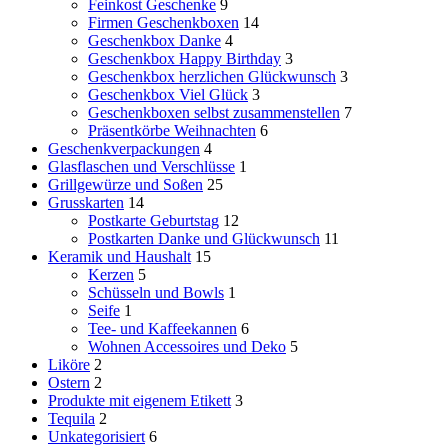
Feinkost Geschenke
9
Firmen Geschenkboxen
14
Geschenkbox Danke
4
Geschenkbox Happy Birthday
3
Geschenkbox herzlichen Glückwunsch
3
Geschenkbox Viel Glück
3
Geschenkboxen selbst zusammenstellen
7
Präsentkörbe Weihnachten
6
Geschenkverpackungen
4
Glasflaschen und Verschlüsse
1
Grillgewürze und Soßen
25
Grusskarten
14
Postkarte Geburtstag
12
Postkarten Danke und Glückwunsch
11
Keramik und Haushalt
15
Kerzen
5
Schüsseln und Bowls
1
Seife
1
Tee- und Kaffeekannen
6
Wohnen Accessoires und Deko
5
Liköre
2
Ostern
2
Produkte mit eigenem Etikett
3
Tequila
2
Unkategorisiert
6