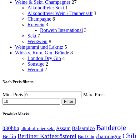
Weine & Sekt, Champagner
27
Alkoholfreier Sekt
1
Alkoholfreier Wein / Traubensaft
3
Champagne
6
Rotwein
3
Rotwein International
3
Sekt
7
Weißwein
8
Weingummi und Lakritz
5
Whisky, Rum, Gin, Brände
8
London Dry Gin
4
Sonstige
2
Wermut
2
Nach Preis filtern
Min. Preis
Max. Preis
Filter
Produkt Marke
Banderole
030bbq
Assam
Balsamico
alkoholfreier sekt
Chili
Berliner Kaffeerösterei
champagne
Berlin
Bud Gin