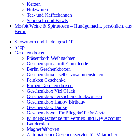
Kerzen
Holzwaren
Tee- und Kaffeekannen
Schüsseln und Bowls
Moabit Weine & Spirituosen – Handgemacht, persönlich, aus
Berlin
Showroom und Ladengeschäft
Shop
Geschenkboxen
Präsentkorb Weihnachten
Geschenkportal mit Einmalcode
Berlin Geschenkboxen
Geschenkboxen selbst zusammenstellen
Feinkost Geschenke
Firmen Geschenkboxen
Geschenkbox Viel Glück
Geschenkbox herzlichen Glückwunsch
Geschenkbox Happy Birthday
Geschenkbox Danke
Geschenkboxen für Pflegekräfte & Ärzte
Kundengeschenke für Vertrieb und Key Account
Banderolen
Magnetfaltboxen
Automatischer Geschenkservice für Mitarbeiter