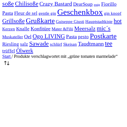
soße
Chilisoße
Crazy Bastard
Fiorillo
DearSoap
essig
Geschenkbox
Pasta
Fleur de sel
gentle gin
gin knopf
Grußkarte
hot
Grillsoße
Guiseppe Giusti
Hauptstadtkiste
mic´s
Meersalz
Konfitüre
Knalle
Kerzen
Mater &Filii
Postkarte
Ogo LIVING
Oel
Pasta
pesto
Muskateller
Sawade
tee
Taudtmann
Riesling
salz
schlürf
Skeisan
Ölwerk
trüffel
Start
/
Produkte verschlagwortet mit „grüne tomaten marmelade“