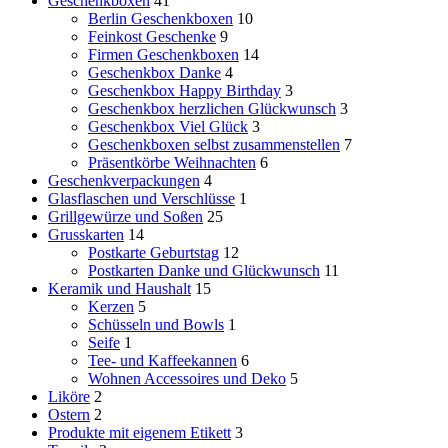
Geschenkboxen
41
Berlin Geschenkboxen
10
Feinkost Geschenke
9
Firmen Geschenkboxen
14
Geschenkbox Danke
4
Geschenkbox Happy Birthday
3
Geschenkbox herzlichen Glückwunsch
3
Geschenkbox Viel Glück
3
Geschenkboxen selbst zusammenstellen
7
Präsentkörbe Weihnachten
6
Geschenkverpackungen
4
Glasflaschen und Verschlüsse
1
Grillgewürze und Soßen
25
Grusskarten
14
Postkarte Geburtstag
12
Postkarten Danke und Glückwunsch
11
Keramik und Haushalt
15
Kerzen
5
Schüsseln und Bowls
1
Seife
1
Tee- und Kaffeekannen
6
Wohnen Accessoires und Deko
5
Liköre
2
Ostern
2
Produkte mit eigenem Etikett
3