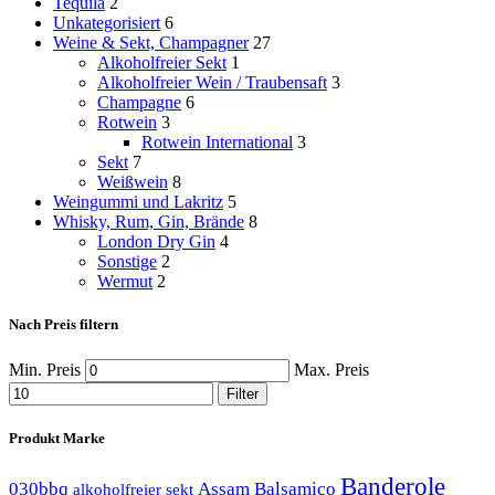
Tequila
2
Unkategorisiert
6
Weine & Sekt, Champagner
27
Alkoholfreier Sekt
1
Alkoholfreier Wein / Traubensaft
3
Champagne
6
Rotwein
3
Rotwein International
3
Sekt
7
Weißwein
8
Weingummi und Lakritz
5
Whisky, Rum, Gin, Brände
8
London Dry Gin
4
Sonstige
2
Wermut
2
Nach Preis filtern
Min. Preis
Max. Preis
Filter
Produkt Marke
Banderole
030bbq
Assam
Balsamico
alkoholfreier sekt