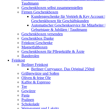
Taudtmann
Geschenkboxen selbst zusammenstellen
Firmen Geschenkboxen
Kundengeschenke für Vertrieb & Key Account |
Geschenkboxen für Geschäftskunden
Automatischer Geschenkservice für Mitarbeiter |
Geburtstage & Jubiläen | Taudtmann
Geschenkboxen versenden
Geschenkbox Danke
Feinkost Geschenke
Magnetfaltboxen
Geschenkboxen für Pflegekräfte & Ärzte
Banderolen
Feinkost
Berliner Feinkost
Berliner Currysauce. Das Original 250ml
Grillgewürze und Soßen
Oliven & feine Öle
Kaffee & Espresso
Tee
Gewürze
Pasta
Pralinen
Schokolade
Weingummi und Lakritz