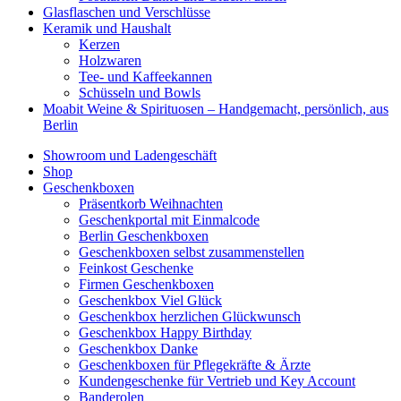
Glasflaschen und Verschlüsse
Keramik und Haushalt
Kerzen
Holzwaren
Tee- und Kaffeekannen
Schüsseln und Bowls
Moabit Weine & Spirituosen – Handgemacht, persönlich, aus
Berlin
Showroom und Ladengeschäft
Shop
Geschenkboxen
Präsentkorb Weihnachten
Geschenkportal mit Einmalcode
Berlin Geschenkboxen
Geschenkboxen selbst zusammenstellen
Feinkost Geschenke
Firmen Geschenkboxen
Geschenkbox Viel Glück
Geschenkbox herzlichen Glückwunsch
Geschenkbox Happy Birthday
Geschenkbox Danke
Geschenkboxen für Pflegekräfte & Ärzte
Kundengeschenke für Vertrieb und Key Account
Banderolen