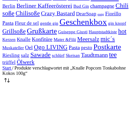
Chili
Berliner Kaffeerösterei
champagne
Berlin
Bud Gin
soße
Chilisoße
Crazy Bastard
Fiorillo
DearSoap
essig
Geschenkbox
Pasta
Fleur de sel
gentle gin
gin knopf
Grußkarte
hot
Grillsoße
Guiseppe Giusti
Hauptstadtkiste
mic´s
Meersalz
Konfitüre
Knalle
Kerzen
Mater &Filii
Postkarte
Ogo LIVING
Oel
Pasta
pesto
Muskateller
Sawade
tee
Taudtmann
Riesling
salz
schlürf
Skeisan
Ölwerk
trüffel
Start
/
Produkte verschlagwortet mit „Knalle Popcorn Tonkabohne
Kokos 100g“