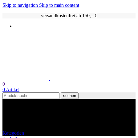
Skip to navigation
Skip to main content
versandkostenfrei ab 150,– €
0
0
Artikel
suchen
Knalle Popcorn Tonkabohne
Kokos 100g
Kategorien