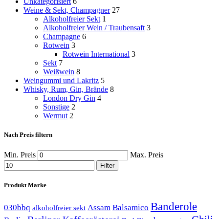
Unkategorisiert
6
Weine & Sekt, Champagner
27
Alkoholfreier Sekt
1
Alkoholfreier Wein / Traubensaft
3
Champagne
6
Rotwein
3
Rotwein International
3
Sekt
7
Weißwein
8
Weingummi und Lakritz
5
Whisky, Rum, Gin, Brände
8
London Dry Gin
4
Sonstige
2
Wermut
2
Nach Preis filtern
Min. Preis
Max. Preis
Filter
Produkt Marke
Banderole
030bbq
Assam
Balsamico
alkoholfreier sekt