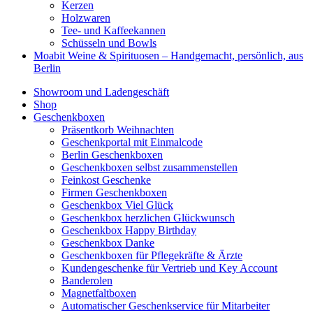
Kerzen
Holzwaren
Tee- und Kaffeekannen
Schüsseln und Bowls
Moabit Weine & Spirituosen – Handgemacht, persönlich, aus
Berlin
Showroom und Ladengeschäft
Shop
Geschenkboxen
Präsentkorb Weihnachten
Geschenkportal mit Einmalcode
Berlin Geschenkboxen
Geschenkboxen selbst zusammenstellen
Feinkost Geschenke
Firmen Geschenkboxen
Geschenkbox Viel Glück
Geschenkbox herzlichen Glückwunsch
Geschenkbox Happy Birthday
Geschenkbox Danke
Geschenkboxen für Pflegekräfte & Ärzte
Kundengeschenke für Vertrieb und Key Account
Banderolen
Magnetfaltboxen
Automatischer Geschenkservice für Mitarbeiter