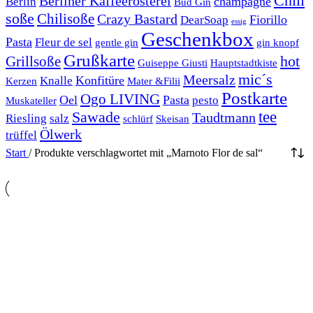
Chili
Berliner Kaffeerösterei
champagne
Berlin
Bud Gin
soße
Chilisoße
Crazy Bastard
Fiorillo
DearSoap
essig
Geschenkbox
Pasta
Fleur de sel
gentle gin
gin knopf
Grußkarte
hot
Grillsoße
Guiseppe Giusti
Hauptstadtkiste
mic´s
Meersalz
Konfitüre
Knalle
Kerzen
Mater &Filii
Postkarte
Ogo LIVING
Oel
Pasta
pesto
Muskateller
Sawade
tee
Taudtmann
Riesling
salz
schlürf
Skeisan
Ölwerk
trüffel
Start
/
Produkte verschlagwortet mit „Marnoto Flor de sal“