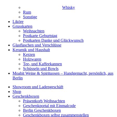
Whisky
Rum
Sonstige
Liköre
Grusskarten
Weihnachten
Postkarte Geburtstag
Postkarten Danke und Glückwunsch
Glasflaschen und Verschlüsse
Keramik und Haushalt
Kerzen
Holzwaren
Tee- und Kaffeekannen
Schüsseln und Bowls
Moabit Weine & Spirituosen – Handgemacht, persönlich, aus
Berlin
Showroom und Ladengeschäft
Shop
Geschenkboxen
Präsentkorb Weihnachten
Geschenkportal mit Einmalcode
Berlin Geschenkboxen
Geschenkboxen selbst zusammenstellen