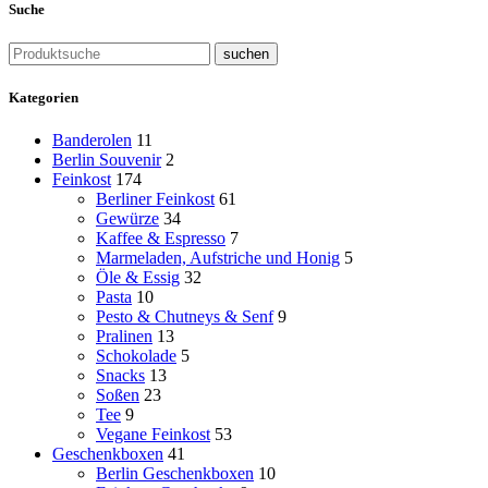
Suche
suchen
Kategorien
Banderolen
11
Berlin Souvenir
2
Feinkost
174
Berliner Feinkost
61
Gewürze
34
Kaffee & Espresso
7
Marmeladen, Aufstriche und Honig
5
Öle & Essig
32
Pasta
10
Pesto & Chutneys & Senf
9
Pralinen
13
Schokolade
5
Snacks
13
Soßen
23
Tee
9
Vegane Feinkost
53
Geschenkboxen
41
Berlin Geschenkboxen
10