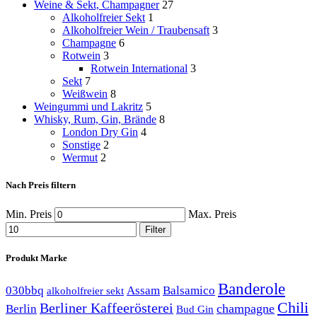
Weine & Sekt, Champagner
27
Alkoholfreier Sekt
1
Alkoholfreier Wein / Traubensaft
3
Champagne
6
Rotwein
3
Rotwein International
3
Sekt
7
Weißwein
8
Weingummi und Lakritz
5
Whisky, Rum, Gin, Brände
8
London Dry Gin
4
Sonstige
2
Wermut
2
Nach Preis filtern
Min. Preis
Max. Preis
Filter
Produkt Marke
Banderole
030bbq
Assam
Balsamico
alkoholfreier sekt
Chili
Berliner Kaffeerösterei
champagne
Berlin
Bud Gin