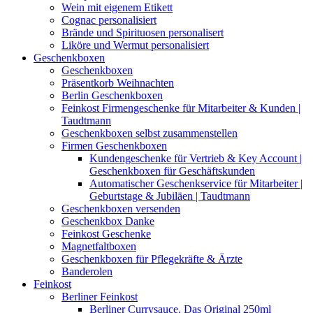
Wein mit eigenem Etikett
Cognac personalisiert
Brände und Spirituosen personalisert
Liköre und Wermut personalisiert
Geschenkboxen
Geschenkboxen
Präsentkorb Weihnachten
Berlin Geschenkboxen
Feinkost Firmengeschenke für Mitarbeiter & Kunden |
Taudtmann
Geschenkboxen selbst zusammenstellen
Firmen Geschenkboxen
Kundengeschenke für Vertrieb & Key Account |
Geschenkboxen für Geschäftskunden
Automatischer Geschenkservice für Mitarbeiter |
Geburtstage & Jubiläen | Taudtmann
Geschenkboxen versenden
Geschenkbox Danke
Feinkost Geschenke
Magnetfaltboxen
Geschenkboxen für Pflegekräfte & Ärzte
Banderolen
Feinkost
Berliner Feinkost
Berliner Currysauce. Das Original 250ml