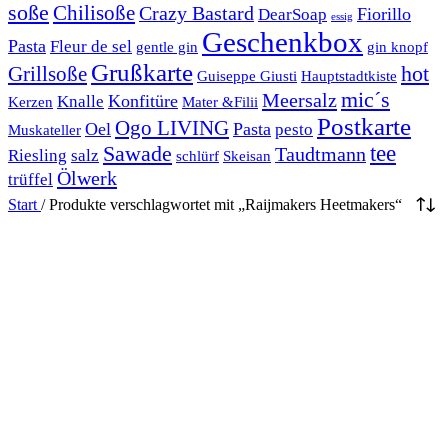
soße
Chilisoße
Crazy Bastard
Fiorillo
DearSoap
essig
Geschenkbox
Pasta
Fleur de sel
gentle gin
gin knopf
Grußkarte
hot
Grillsoße
Guiseppe Giusti
Hauptstadtkiste
mic´s
Meersalz
Konfitüre
Knalle
Kerzen
Mater &Filii
Postkarte
Ogo LIVING
Oel
Pasta
pesto
Muskateller
Sawade
tee
Taudtmann
Riesling
salz
schlürf
Skeisan
Ölwerk
trüffel
Start
/
Produkte verschlagwortet mit „Raijmakers Heetmakers“