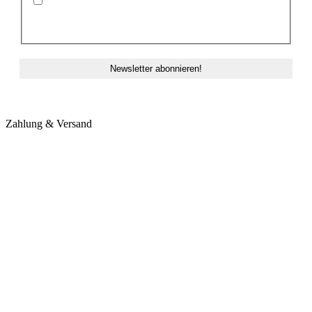
Ich stimme der Datenschutzerklärung und der
Speicherung meiner Daten zum Zwecke des
Newsletterversands zu.
Zahlung & Versand