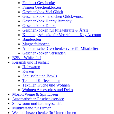
Feinkost Geschenke
Firmen Geschenkboxen
Geschenkbox Viel Glück
Geschenkbox herzlichen Glückwunsch
Geschenkbox Happy Birthday
Geschenkbox Danke
Geschenkboxen für Pflegekräfte & Ärzte
Kundengeschenke für Vertrieb und Key Account
Banderolen
Magnetfaltboxen
Automatischer Geschenkservice für Mitarbeiter
Geschenkboxen versenden
B2B – Whitelabel
Keramik und Haushalt
Holzwaren
Kerzen
Schüsseln und Bowls
Tee- und Kaffeekannen
Textilien Küche und Wohnen
Wohnen Accessoires und Deko
Moabit Weine & Spirituosen
Automatischer Geschenkservice
Showroom und Ladengeschäft
Multiversand für Firmen
Weihnachtsgeschenke für Unternehmen