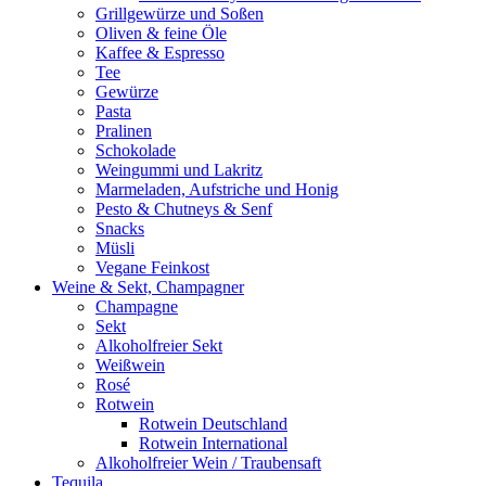
Grillgewürze und Soßen
Oliven & feine Öle
Kaffee & Espresso
Tee
Gewürze
Pasta
Pralinen
Schokolade
Weingummi und Lakritz
Marmeladen, Aufstriche und Honig
Pesto & Chutneys & Senf
Snacks
Müsli
Vegane Feinkost
Weine & Sekt, Champagner
Champagne
Sekt
Alkoholfreier Sekt
Weißwein
Rosé
Rotwein
Rotwein Deutschland
Rotwein International
Alkoholfreier Wein / Traubensaft
Tequila