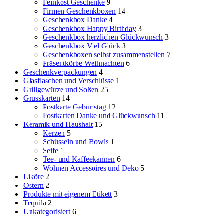
Feinkost Geschenke
9
Firmen Geschenkboxen
14
Geschenkbox Danke
4
Geschenkbox Happy Birthday
3
Geschenkbox herzlichen Glückwunsch
3
Geschenkbox Viel Glück
3
Geschenkboxen selbst zusammenstellen
7
Präsentkörbe Weihnachten
6
Geschenkverpackungen
4
Glasflaschen und Verschlüsse
1
Grillgewürze und Soßen
25
Grusskarten
14
Postkarte Geburtstag
12
Postkarten Danke und Glückwunsch
11
Keramik und Haushalt
15
Kerzen
5
Schüsseln und Bowls
1
Seife
1
Tee- und Kaffeekannen
6
Wohnen Accessoires und Deko
5
Liköre
2
Ostern
2
Produkte mit eigenem Etikett
3
Tequila
2
Unkategorisiert
6