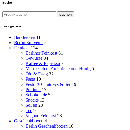
Suche
suchen
Kategorien
Banderolen
11
Berlin Souvenir
2
Feinkost
174
Berliner Feinkost
61
Gewürze
34
Kaffee & Espresso
7
Marmeladen, Aufstriche und Honig
5
Öle & Essig
32
Pasta
10
Pesto & Chutneys & Senf
9
Pralinen
13
Schokolade
5
Snacks
13
Soßen
23
Tee
9
Vegane Feinkost
53
Geschenkboxen
41
Berlin Geschenkboxen
10