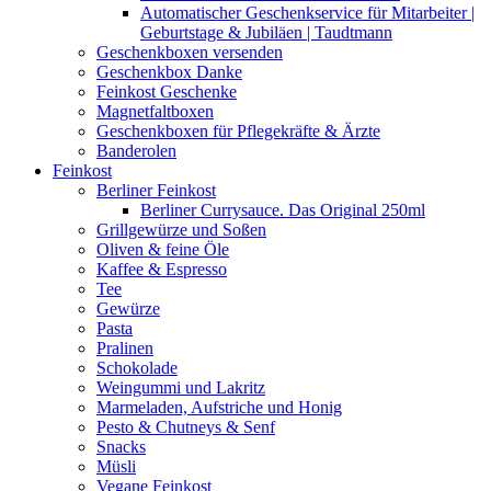
Automatischer Geschenkservice für Mitarbeiter |
Geburtstage & Jubiläen | Taudtmann
Geschenkboxen versenden
Geschenkbox Danke
Feinkost Geschenke
Magnetfaltboxen
Geschenkboxen für Pflegekräfte & Ärzte
Banderolen
Feinkost
Berliner Feinkost
Berliner Currysauce. Das Original 250ml
Grillgewürze und Soßen
Oliven & feine Öle
Kaffee & Espresso
Tee
Gewürze
Pasta
Pralinen
Schokolade
Weingummi und Lakritz
Marmeladen, Aufstriche und Honig
Pesto & Chutneys & Senf
Snacks
Müsli
Vegane Feinkost