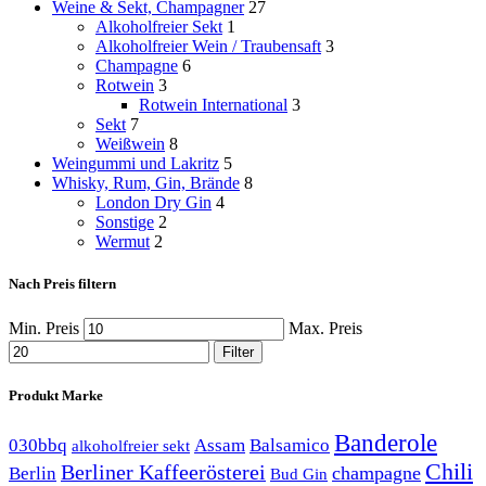
Weine & Sekt, Champagner
27
Alkoholfreier Sekt
1
Alkoholfreier Wein / Traubensaft
3
Champagne
6
Rotwein
3
Rotwein International
3
Sekt
7
Weißwein
8
Weingummi und Lakritz
5
Whisky, Rum, Gin, Brände
8
London Dry Gin
4
Sonstige
2
Wermut
2
Nach Preis filtern
Min. Preis
Max. Preis
Filter
Produkt Marke
Banderole
030bbq
Assam
Balsamico
alkoholfreier sekt
Chili
Berliner Kaffeerösterei
champagne
Berlin
Bud Gin