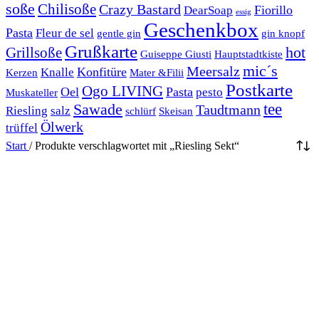
soße
Chilisoße
Crazy Bastard
Fiorillo
DearSoap
essig
Geschenkbox
Pasta
Fleur de sel
gentle gin
gin knopf
Grußkarte
hot
Grillsoße
Guiseppe Giusti
Hauptstadtkiste
mic´s
Meersalz
Konfitüre
Knalle
Kerzen
Mater &Filii
Postkarte
Ogo LIVING
Oel
Pasta
pesto
Muskateller
Sawade
tee
Taudtmann
Riesling
salz
schlürf
Skeisan
Ölwerk
trüffel
Start
/
Produkte verschlagwortet mit „Riesling Sekt“