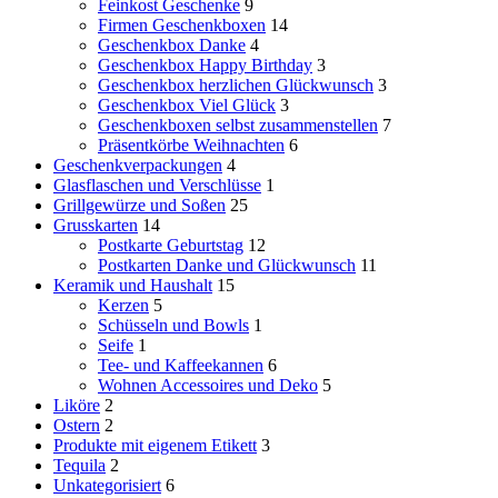
Feinkost Geschenke
9
Firmen Geschenkboxen
14
Geschenkbox Danke
4
Geschenkbox Happy Birthday
3
Geschenkbox herzlichen Glückwunsch
3
Geschenkbox Viel Glück
3
Geschenkboxen selbst zusammenstellen
7
Präsentkörbe Weihnachten
6
Geschenkverpackungen
4
Glasflaschen und Verschlüsse
1
Grillgewürze und Soßen
25
Grusskarten
14
Postkarte Geburtstag
12
Postkarten Danke und Glückwunsch
11
Keramik und Haushalt
15
Kerzen
5
Schüsseln und Bowls
1
Seife
1
Tee- und Kaffeekannen
6
Wohnen Accessoires und Deko
5
Liköre
2
Ostern
2
Produkte mit eigenem Etikett
3
Tequila
2
Unkategorisiert
6