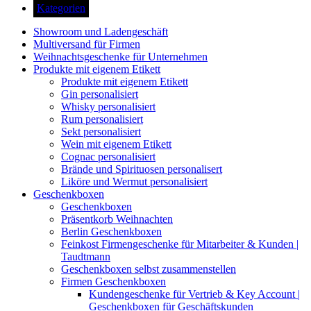
Kategorien
Showroom und Ladengeschäft
Multiversand für Firmen
Weihnachtsgeschenke für Unternehmen
Produkte mit eigenem Etikett
Produkte mit eigenem Etikett
Gin personalisiert
Whisky personalisiert
Rum personalisiert
Sekt personalisiert
Wein mit eigenem Etikett
Cognac personalisiert
Brände und Spirituosen personalisert
Liköre und Wermut personalisiert
Geschenkboxen
Geschenkboxen
Präsentkorb Weihnachten
Berlin Geschenkboxen
Feinkost Firmengeschenke für Mitarbeiter & Kunden |
Taudtmann
Geschenkboxen selbst zusammenstellen
Firmen Geschenkboxen
Kundengeschenke für Vertrieb & Key Account |
Geschenkboxen für Geschäftskunden