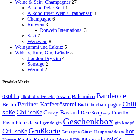
Weine & Sekt, Champagner
27
Alkoholfreier Sekt
1
Alkoholfreier Wein / Traubensaft
3
Champagne
6
Rotwein
3
Rotwein International
3
Sekt
7
Weißwein
8
Weingummi und Lakritz
5
Whisky, Rum, Gin, Brände
8
London Dry Gin
4
Sonstige
2
Wermut
2
Produkt Marke
Banderole
030bbq
Assam
Balsamico
alkoholfreier sekt
Chili
Berliner Kaffeerösterei
champagne
Berlin
Bud Gin
soße
Chilisoße
Crazy Bastard
Fiorillo
DearSoap
essig
Geschenkbox
Pasta
Fleur de sel
gentle gin
gin knopf
Grußkarte
hot
Grillsoße
Guiseppe Giusti
Hauptstadtkiste
mic´s
Meersalz
Konfitüre
Knalle
Kerzen
Mater &Filii