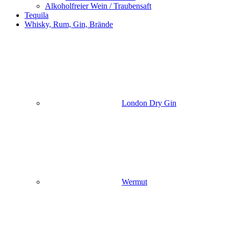
Alkoholfreier Wein / Traubensaft
Tequila
Whisky, Rum, Gin, Brände
London Dry Gin
Wermut