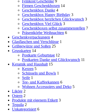
Feinkost Geschenke
9
Firmen Geschenkboxen
14
Geschenkbox Danke
4
Geschenkbox Happy Birthday
3
Geschenkbox herzlichen Glückwunsch
3
Geschenkbox Viel Glück
3
Geschenkboxen selbst zusammenstellen
7
Präsentkörbe Weihnachten
6
Geschenkverpackungen
4
Glasflaschen und Verschlüsse
1
Grillgewürze und Soßen
25
Grusskarten
14
Postkarte Geburtstag
12
Postkarten Danke und Glückwunsch
11
Keramik und Haushalt
15
Kerzen
5
Schüsseln und Bowls
1
Seife
1
Tee- und Kaffeekannen
6
Wohnen Accessoires und Deko
5
Liköre
2
Ostern
2
Produkte mit eigenem Etikett
3
Tequila
2
Unkategorisiert
6