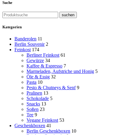
Suche
suchen
Kategorien
Banderolen
11
Berlin Souvenir
2
Feinkost
174
Berliner Feinkost
61
Gewürze
34
Kaffee & Espresso
7
Marmeladen, Aufstriche und Honig
5
Öle & Essig
32
Pasta
10
Pesto & Chutneys & Senf
9
Pralinen
13
Schokolade
5
Snacks
13
Soßen
23
Tee
9
Vegane Feinkost
53
Geschenkboxen
41
Berlin Geschenkboxen
10