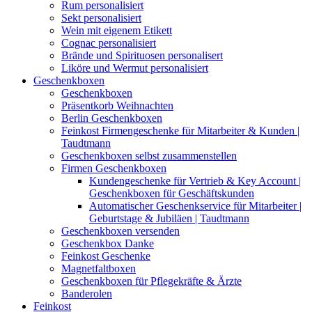
Rum personalisiert
Sekt personalisiert
Wein mit eigenem Etikett
Cognac personalisiert
Brände und Spirituosen personalisert
Liköre und Wermut personalisiert
Geschenkboxen
Geschenkboxen
Präsentkorb Weihnachten
Berlin Geschenkboxen
Feinkost Firmengeschenke für Mitarbeiter & Kunden |
Taudtmann
Geschenkboxen selbst zusammenstellen
Firmen Geschenkboxen
Kundengeschenke für Vertrieb & Key Account |
Geschenkboxen für Geschäftskunden
Automatischer Geschenkservice für Mitarbeiter |
Geburtstage & Jubiläen | Taudtmann
Geschenkboxen versenden
Geschenkbox Danke
Feinkost Geschenke
Magnetfaltboxen
Geschenkboxen für Pflegekräfte & Ärzte
Banderolen
Feinkost