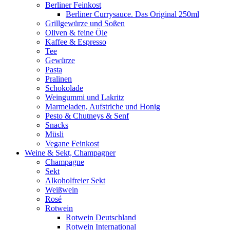
Berliner Feinkost
Berliner Currysauce. Das Original 250ml
Grillgewürze und Soßen
Oliven & feine Öle
Kaffee & Espresso
Tee
Gewürze
Pasta
Pralinen
Schokolade
Weingummi und Lakritz
Marmeladen, Aufstriche und Honig
Pesto & Chutneys & Senf
Snacks
Müsli
Vegane Feinkost
Weine & Sekt, Champagner
Champagne
Sekt
Alkoholfreier Sekt
Weißwein
Rosé
Rotwein
Rotwein Deutschland
Rotwein International