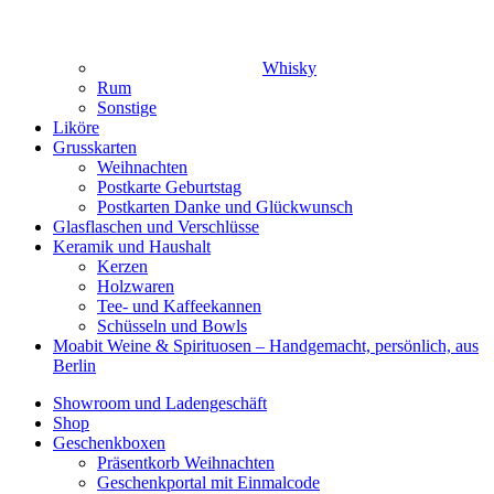
Whisky
Rum
Sonstige
Liköre
Grusskarten
Weihnachten
Postkarte Geburtstag
Postkarten Danke und Glückwunsch
Glasflaschen und Verschlüsse
Keramik und Haushalt
Kerzen
Holzwaren
Tee- und Kaffeekannen
Schüsseln und Bowls
Moabit Weine & Spirituosen – Handgemacht, persönlich, aus
Berlin
Showroom und Ladengeschäft
Shop
Geschenkboxen
Präsentkorb Weihnachten
Geschenkportal mit Einmalcode