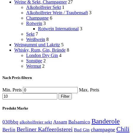
Weine & Sekt, Champagner
27
Alkoholfreier Sekt
1
Alkoholfreier Wein / Traubensaft
3
Champagne
6
Rotwein
3
Rotwein International
3
Sekt
7
Weißwein
8
Weingummi und Lakritz
5
Whisky, Rum, Gin, Brände
8
London Dry Gin
4
Sonstige
2
Wermut
2
Nach Preis filtern
Min. Preis
Max. Preis
Filter
Produkt Marke
Banderole
030bbq
Assam
Balsamico
alkoholfreier sekt
Chili
Berliner Kaffeerösterei
champagne
Berlin
Bud Gin