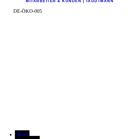
MITARBEITER & KUNDEN | TAUDTMANN
DE-ÖKO-005
Menü