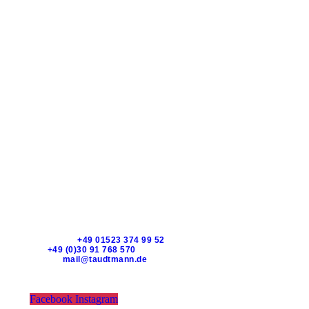
TAUDTMANN
KLARA-FRANKE-STRAßE 16 – 10557 BERLIN –
DEUTSCHLAND
Whatsapp:
+49 01523 374 99 52
Tel:
+49 (0)30 91 768 570
EMAIL:
mail@taudtmann.de
Öffnungszeiten für Abholung vor Ort:
MO-FR: 10:00-19:00 Uhr
Samstag: 11-17
Facebook
Instagram