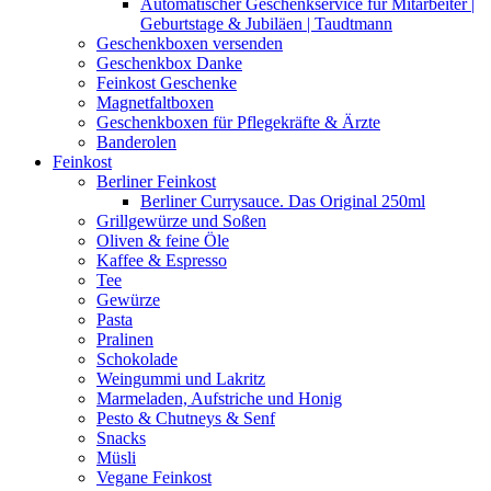
Automatischer Geschenkservice für Mitarbeiter |
Geburtstage & Jubiläen | Taudtmann
Geschenkboxen versenden
Geschenkbox Danke
Feinkost Geschenke
Magnetfaltboxen
Geschenkboxen für Pflegekräfte & Ärzte
Banderolen
Feinkost
Berliner Feinkost
Berliner Currysauce. Das Original 250ml
Grillgewürze und Soßen
Oliven & feine Öle
Kaffee & Espresso
Tee
Gewürze
Pasta
Pralinen
Schokolade
Weingummi und Lakritz
Marmeladen, Aufstriche und Honig
Pesto & Chutneys & Senf
Snacks
Müsli
Vegane Feinkost