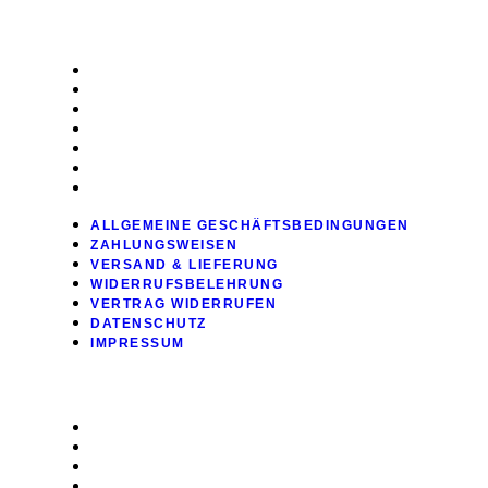
RECHTLICHES
ALLGEMEINE GESCHÄFTSBEDINGUNGEN
ZAHLUNGSWEISEN
VERSAND & LIEFERUNG
WIDERRUFSBELEHRUNG
VERTRAG WIDERRUFEN
DATENSCHUTZ
IMPRESSUM
ALLGEMEINE GESCHÄFTSBEDINGUNGEN
ZAHLUNGSWEISEN
VERSAND & LIEFERUNG
WIDERRUFSBELEHRUNG
VERTRAG WIDERRUFEN
DATENSCHUTZ
IMPRESSUM
SHOP
ALLE PRODUKTE
WARENKORB
KASSE
SENDUNG VERFOLGEN