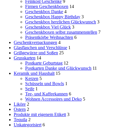
Feinkost Geschenke
9
Firmen Geschenkboxen
14
Geschenkbox Danke
4
Geschenkbox Happy Birthday
3
Geschenkbox herzlichen Glückwunsch
3
Geschenkbox Viel Glück
3
Geschenkboxen selbst zusammenstellen
7
Präsentkörbe Weihnachten
6
Geschenkverpackungen
4
Glasflaschen und Verschlüsse
1
Grillgewürze und Soßen
25
Grusskarten
14
Postkarte Geburtstag
12
Postkarten Danke und Glückwunsch
11
Keramik und Haushalt
15
Kerzen
5
Schüsseln und Bowls
1
Seife
1
Tee- und Kaffeekannen
6
Wohnen Accessoires und Deko
5
Liköre
2
Ostern
2
Produkte mit eigenem Etikett
3
Tequila
2
Unkategorisiert
6