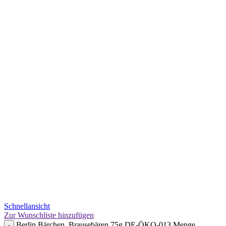
Schnellansicht
Zur Wunschliste hinzufügen
Berlin Bärchen, Brausebären 75g DE-ÖKO-013 Menge
-