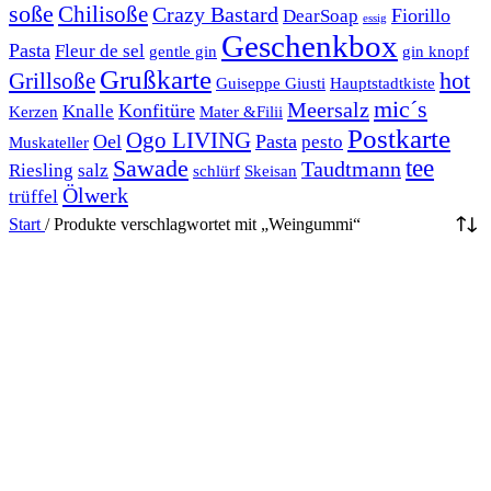
soße
Chilisoße
Crazy Bastard
Fiorillo
DearSoap
essig
Geschenkbox
Pasta
Fleur de sel
gentle gin
gin knopf
Grußkarte
hot
Grillsoße
Guiseppe Giusti
Hauptstadtkiste
mic´s
Meersalz
Konfitüre
Knalle
Kerzen
Mater &Filii
Postkarte
Ogo LIVING
Oel
Pasta
pesto
Muskateller
Sawade
tee
Taudtmann
Riesling
salz
schlürf
Skeisan
Ölwerk
trüffel
Start
/
Produkte verschlagwortet mit „Weingummi“