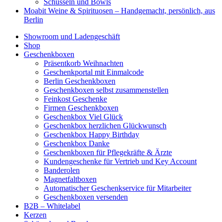
Schüsseln und Bowls
Moabit Weine & Spirituosen – Handgemacht, persönlich, aus
Berlin
Showroom und Ladengeschäft
Shop
Geschenkboxen
Präsentkorb Weihnachten
Geschenkportal mit Einmalcode
Berlin Geschenkboxen
Geschenkboxen selbst zusammenstellen
Feinkost Geschenke
Firmen Geschenkboxen
Geschenkbox Viel Glück
Geschenkbox herzlichen Glückwunsch
Geschenkbox Happy Birthday
Geschenkbox Danke
Geschenkboxen für Pflegekräfte & Ärzte
Kundengeschenke für Vertrieb und Key Account
Banderolen
Magnetfaltboxen
Automatischer Geschenkservice für Mitarbeiter
Geschenkboxen versenden
B2B – Whitelabel
Kerzen