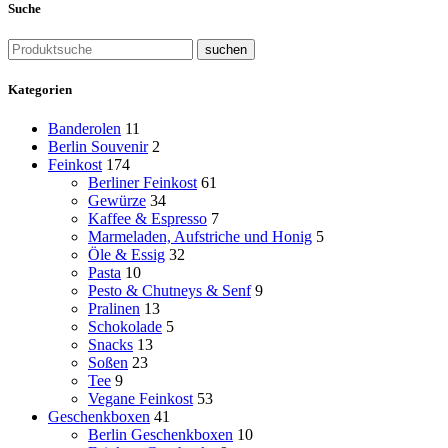
Suche
suchen
Kategorien
Banderolen
11
Berlin Souvenir
2
Feinkost
174
Berliner Feinkost
61
Gewürze
34
Kaffee & Espresso
7
Marmeladen, Aufstriche und Honig
5
Öle & Essig
32
Pasta
10
Pesto & Chutneys & Senf
9
Pralinen
13
Schokolade
5
Snacks
13
Soßen
23
Tee
9
Vegane Feinkost
53
Geschenkboxen
41
Berlin Geschenkboxen
10