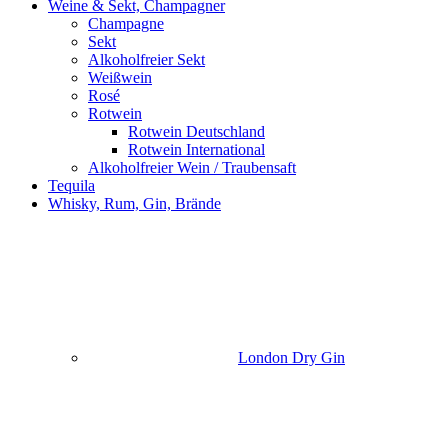
Weine & Sekt, Champagner
Champagne
Sekt
Alkoholfreier Sekt
Weißwein
Rosé
Rotwein
Rotwein Deutschland
Rotwein International
Alkoholfreier Wein / Traubensaft
Tequila
Whisky, Rum, Gin, Brände
London Dry Gin