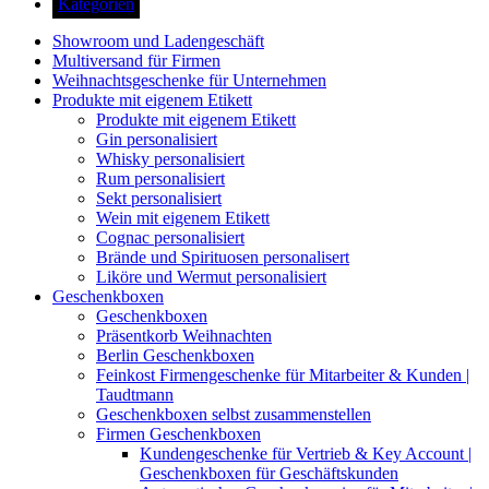
Kategorien
Showroom und Ladengeschäft
Multiversand für Firmen
Weihnachtsgeschenke für Unternehmen
Produkte mit eigenem Etikett
Produkte mit eigenem Etikett
Gin personalisiert
Whisky personalisiert
Rum personalisiert
Sekt personalisiert
Wein mit eigenem Etikett
Cognac personalisiert
Brände und Spirituosen personalisert
Liköre und Wermut personalisiert
Geschenkboxen
Geschenkboxen
Präsentkorb Weihnachten
Berlin Geschenkboxen
Feinkost Firmengeschenke für Mitarbeiter & Kunden |
Taudtmann
Geschenkboxen selbst zusammenstellen
Firmen Geschenkboxen
Kundengeschenke für Vertrieb & Key Account |
Geschenkboxen für Geschäftskunden