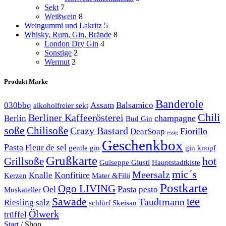
Sekt
7
Weißwein
8
Weingummi und Lakritz
5
Whisky, Rum, Gin, Brände
8
London Dry Gin
4
Sonstige
2
Wermut
2
Produkt Marke
Banderole
030bbq
Assam
Balsamico
alkoholfreier sekt
Chili
Berliner Kaffeerösterei
champagne
Berlin
Bud Gin
soße
Chilisoße
Crazy Bastard
Fiorillo
DearSoap
essig
Geschenkbox
Pasta
Fleur de sel
gentle gin
gin knopf
Grußkarte
hot
Grillsoße
Guiseppe Giusti
Hauptstadtkiste
mic´s
Meersalz
Konfitüre
Knalle
Kerzen
Mater &Filii
Postkarte
Ogo LIVING
Oel
Pasta
pesto
Muskateller
Sawade
tee
Taudtmann
Riesling
salz
schlürf
Skeisan
Ölwerk
trüffel
Start
/
Shop