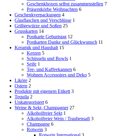
Geschenkboxen selbst zusammenstellen
7
Präsentkörbe Weihnachten
6
Geschenkverpackungen
4
Glasflaschen und Verschlüsse
1
Grillgewürze und Soßen
25
Grusskarten
14
Postkarte Geburtstag
12
Postkarten Danke und Glückwunsch
11
Keramik und Haushalt
15
Kerzen
5
Schüsseln und Bowls
1
Seife
1
Tee- und Kaffeekannen
6
Wohnen Accessoires und Deko
5
Liköre
2
Ostern
2
Produkte mit eigenem Etikett
3
Tequila
2
Unkategorisiert
6
Weine & Sekt, Champagner
27
Alkoholfreier Sekt
1
Alkoholfreier Wein / Traubensaft
3
Champagne
6
Rotwein
3
Rotwein International
3