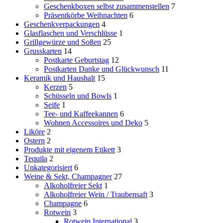
Geschenkboxen selbst zusammenstellen
7
Präsentkörbe Weihnachten
6
Geschenkverpackungen
4
Glasflaschen und Verschlüsse
1
Grillgewürze und Soßen
25
Grusskarten
14
Postkarte Geburtstag
12
Postkarten Danke und Glückwunsch
11
Keramik und Haushalt
15
Kerzen
5
Schüsseln und Bowls
1
Seife
1
Tee- und Kaffeekannen
6
Wohnen Accessoires und Deko
5
Liköre
2
Ostern
2
Produkte mit eigenem Etikett
3
Tequila
2
Unkategorisiert
6
Weine & Sekt, Champagner
27
Alkoholfreier Sekt
1
Alkoholfreier Wein / Traubensaft
3
Champagne
6
Rotwein
3
Rotwein International
3