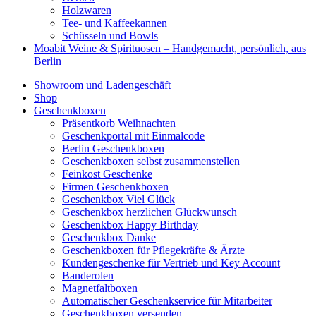
Holzwaren
Tee- und Kaffeekannen
Schüsseln und Bowls
Moabit Weine & Spirituosen – Handgemacht, persönlich, aus
Berlin
Showroom und Ladengeschäft
Shop
Geschenkboxen
Präsentkorb Weihnachten
Geschenkportal mit Einmalcode
Berlin Geschenkboxen
Geschenkboxen selbst zusammenstellen
Feinkost Geschenke
Firmen Geschenkboxen
Geschenkbox Viel Glück
Geschenkbox herzlichen Glückwunsch
Geschenkbox Happy Birthday
Geschenkbox Danke
Geschenkboxen für Pflegekräfte & Ärzte
Kundengeschenke für Vertrieb und Key Account
Banderolen
Magnetfaltboxen
Automatischer Geschenkservice für Mitarbeiter
Geschenkboxen versenden