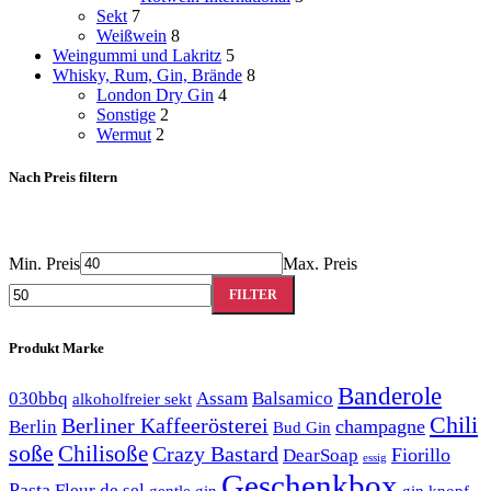
Sekt
7
Weißwein
8
Weingummi und Lakritz
5
Whisky, Rum, Gin, Brände
8
London Dry Gin
4
Sonstige
2
Wermut
2
Nach Preis filtern
Min. Preis
Max. Preis
FILTER
Produkt Marke
Banderole
030bbq
Assam
Balsamico
alkoholfreier sekt
Chili
Berliner Kaffeerösterei
champagne
Berlin
Bud Gin
soße
Chilisoße
Crazy Bastard
Fiorillo
DearSoap
essig
Geschenkbox
Pasta
Fleur de sel
gentle gin
gin knopf