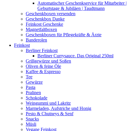
Automatischer Geschenkservice für Mitarbeiter |
Geburtstage & Jubiläen | Taudtmann
Geschenkboxen versenden
Geschenkbox Danke
Feinkost Geschenke
Magnetfaltboxen
Geschenkboxen für Pflegekräfte & Ärzte
Banderolen
Feinkost
Berliner Feinkost
Berliner Currysauce. Das Original 250ml
Grillgewürze und Soßen
Oliven & feine Öle
Kaffee & Espresso
Tee
Gewürze
Pasta
Pralinen
Schokolade
Weingummi und Lakritz
Marmeladen, Aufstriche und Honig
Pesto & Chutneys & Senf
Snacks
Müsli
Vegane Feinkost