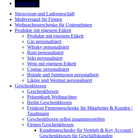
Kategorien
Showroom und Ladengeschäft
Multiversand für Firmen
Weihnachtsgeschenke für Unternehmen
Produkte mit eigenem Etikett
Produkte mit eigenem Etikett
Gin personalisiert
Whisky personalisiert
Rum personalisiert
Sekt personalisiert
Wein mit eigenem Etikett
Cognac personalisiert
Brände und Spirituosen personalisert
Liköre und Wermut personalisiert
Geschenkboxen
Geschenkboxen
Präsentkorb Weihnachten
Berlin Geschenkboxen
Feinkost Firmengeschenke für Mitarbeiter & Kunden |
Taudtmann
Geschenkboxen selbst zusammenstellen
Firmen Geschenkboxen
Kundengeschenke für Vertrieb & Key Account |
Geschenkboxen für Geschäftskunden