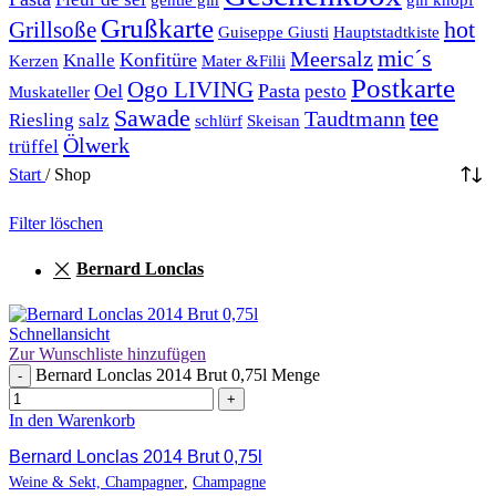
Grußkarte
hot
Grillsoße
Guiseppe Giusti
Hauptstadtkiste
mic´s
Meersalz
Konfitüre
Knalle
Kerzen
Mater &Filii
Postkarte
Ogo LIVING
Oel
Pasta
pesto
Muskateller
Sawade
tee
Taudtmann
Riesling
salz
schlürf
Skeisan
Ölwerk
trüffel
Start
/
Shop
Filter löschen
Bernard Lonclas
Schnellansicht
Zur Wunschliste hinzufügen
Bernard Lonclas 2014 Brut 0,75l Menge
-
+
In den Warenkorb
Bernard Lonclas 2014 Brut 0,75l
Weine & Sekt, Champagner
,
Champagne