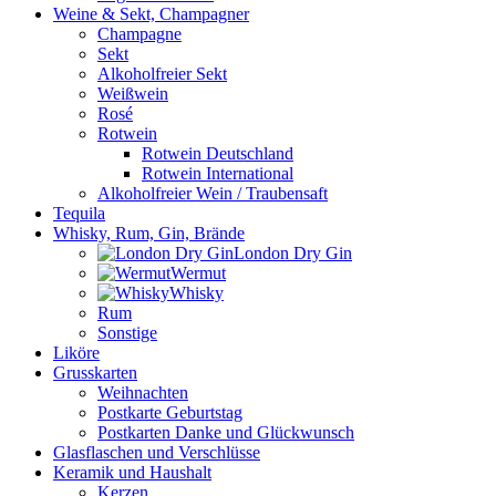
Weine & Sekt, Champagner
Champagne
Sekt
Alkoholfreier Sekt
Weißwein
Rosé
Rotwein
Rotwein Deutschland
Rotwein International
Alkoholfreier Wein / Traubensaft
Tequila
Whisky, Rum, Gin, Brände
London Dry Gin
Wermut
Whisky
Rum
Sonstige
Liköre
Grusskarten
Weihnachten
Postkarte Geburtstag
Postkarten Danke und Glückwunsch
Glasflaschen und Verschlüsse
Keramik und Haushalt
Kerzen