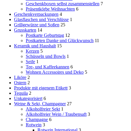
Geschenkboxen selbst zusammenstellen
7
Präsentkörbe Weihnachten
6
Geschenkverpackungen
4
Glasflaschen und Verschlüsse
1
Grillgewürze und Soßen
25
Grusskarten
14
Postkarte Geburtstag
12
Postkarten Danke und Glückwunsch
11
Keramik und Haushalt
15
Kerzen
5
Schüsseln und Bowls
1
Seife
1
Tee- und Kaffeekannen
6
Wohnen Accessoires und Deko
5
Liköre
2
Ostern
2
Produkte mit eigenem Etikett
3
Tequila
2
Unkategorisiert
6
Weine & Sekt, Champagner
27
Alkoholfreier Sekt
1
Alkoholfreier Wein / Traubensaft
3
Champagne
6
Rotwein
3
Rotwein International
3