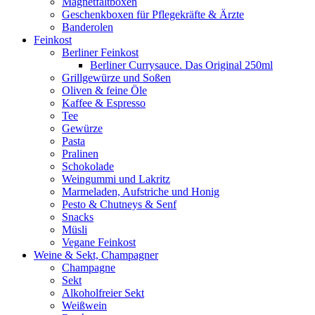
Magnetfaltboxen
Geschenkboxen für Pflegekräfte & Ärzte
Banderolen
Feinkost
Berliner Feinkost
Berliner Currysauce. Das Original 250ml
Grillgewürze und Soßen
Oliven & feine Öle
Kaffee & Espresso
Tee
Gewürze
Pasta
Pralinen
Schokolade
Weingummi und Lakritz
Marmeladen, Aufstriche und Honig
Pesto & Chutneys & Senf
Snacks
Müsli
Vegane Feinkost
Weine & Sekt, Champagner
Champagne
Sekt
Alkoholfreier Sekt
Weißwein