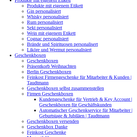
Produkte mit eigenem Etikett
Produkte mit eigenem Etikett
Gin personalisiert
Whisky personalisiert
Rum personalisiert
Sekt personalisiert
Wein mit eigenem Etikett
Cognac personalisiert
Brände und Spirituosen personalisert
Liköre und Wermut personalisiert
Geschenkboxen
Geschenkboxen
Präsentkorb Weihnachten
Berlin Geschenkboxen
Feinkost Firmengeschenke für Mitarbeiter & Kunden |
Taudtmann
Geschenkboxen selbst zusammenstellen
Firmen Geschenkboxen
Kundengeschenke für Vertrieb & Key Account |
Geschenkboxen für Geschäftskunden
Automatischer Geschenkservice für Mitarbeiter |
Geburtstage & Jubiläen | Taudtmann
Geschenkboxen versenden
Geschenkbox Danke
Feinkost Geschenke