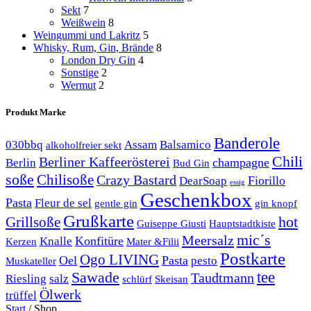
Sekt
7
Weißwein
8
Weingummi und Lakritz
5
Whisky, Rum, Gin, Brände
8
London Dry Gin
4
Sonstige
2
Wermut
2
Produkt Marke
Banderole
030bbq
Assam
Balsamico
alkoholfreier sekt
Chili
Berliner Kaffeerösterei
champagne
Berlin
Bud Gin
soße
Chilisoße
Crazy Bastard
Fiorillo
DearSoap
essig
Geschenkbox
Pasta
Fleur de sel
gentle gin
gin knopf
Grußkarte
hot
Grillsoße
Guiseppe Giusti
Hauptstadtkiste
mic´s
Meersalz
Konfitüre
Knalle
Kerzen
Mater &Filii
Postkarte
Ogo LIVING
Oel
Pasta
pesto
Muskateller
Sawade
tee
Taudtmann
Riesling
salz
schlürf
Skeisan
Ölwerk
trüffel
Start
/
Shop