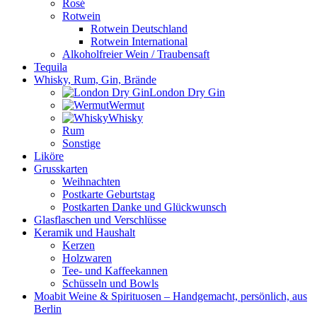
Rosé
Rotwein
Rotwein Deutschland
Rotwein International
Alkoholfreier Wein / Traubensaft
Tequila
Whisky, Rum, Gin, Brände
London Dry Gin
Wermut
Whisky
Rum
Sonstige
Liköre
Grusskarten
Weihnachten
Postkarte Geburtstag
Postkarten Danke und Glückwunsch
Glasflaschen und Verschlüsse
Keramik und Haushalt
Kerzen
Holzwaren
Tee- und Kaffeekannen
Schüsseln und Bowls
Moabit Weine & Spirituosen – Handgemacht, persönlich, aus
Berlin