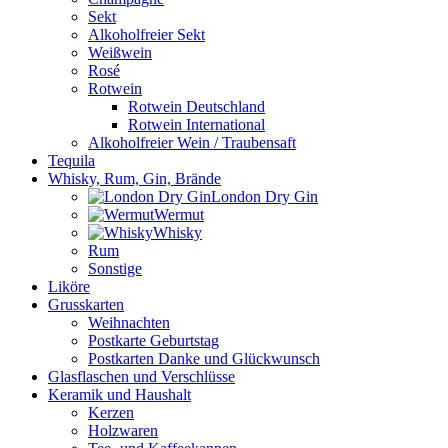
Sekt
Alkoholfreier Sekt
Weißwein
Rosé
Rotwein
Rotwein Deutschland
Rotwein International
Alkoholfreier Wein / Traubensaft
Tequila
Whisky, Rum, Gin, Brände
London Dry Gin
Wermut
Whisky
Rum
Sonstige
Liköre
Grusskarten
Weihnachten
Postkarte Geburtstag
Postkarten Danke und Glückwunsch
Glasflaschen und Verschlüsse
Keramik und Haushalt
Kerzen
Holzwaren