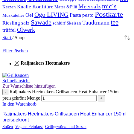
mic´s
Meersalz
Konfitüre
Knalle
Kerzen
Mater &Filii
Postkarte
Ogo LIVING
Oel
Pasta
pesto
Muskateller
Sawade
tee
Taudtmann
Riesling
salz
schlürf
Skeisan
Ölwerk
trüffel
Start
/
Shop
Filter löschen
Raijmakers Heetmakers
Schnellansicht
Zur Wunschliste hinzufügen
Raijmakers Heetmakers Grillsaucen Heat Enhancer 150ml
-
preisgekrönt Menge
+
In den Warenkorb
Raijmakers Heetmakers Grillsaucen Heat Enhancer 150ml
preisgekrönt
Soßen
,
Vegane Feinkost
,
Grillgewürze und Soßen