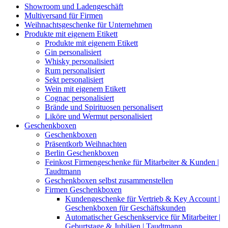
Showroom und Ladengeschäft
Multiversand für Firmen
Weihnachtsgeschenke für Unternehmen
Produkte mit eigenem Etikett
Produkte mit eigenem Etikett
Gin personalisiert
Whisky personalisiert
Rum personalisiert
Sekt personalisiert
Wein mit eigenem Etikett
Cognac personalisiert
Brände und Spirituosen personalisert
Liköre und Wermut personalisiert
Geschenkboxen
Geschenkboxen
Präsentkorb Weihnachten
Berlin Geschenkboxen
Feinkost Firmengeschenke für Mitarbeiter & Kunden |
Taudtmann
Geschenkboxen selbst zusammenstellen
Firmen Geschenkboxen
Kundengeschenke für Vertrieb & Key Account |
Geschenkboxen für Geschäftskunden
Automatischer Geschenkservice für Mitarbeiter |
Geburtstage & Jubiläen | Taudtmann