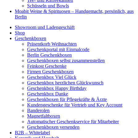
Tee- und Kaffeekannen
Schüsseln und Bowls
Moabit Weine & Spirituosen – Handgemacht, persönlich, aus
Berlin
Showroom und Ladengeschäft
Shop
Geschenkboxen
Präsentkorb Weihnachten
Geschenkportal mit Einmalcode
Berlin Geschenkboxen
Geschenkboxen selbst zusammenstellen
Feinkost Geschenke
Firmen Geschenkboxen
Geschenkbox Viel Glück
Geschenkbox herzlichen Glückwunsch
Geschenkbox Happy Birthday
Geschenkbox Danke
Geschenkboxen für Pflegekräfte & Ärzte
Kundengeschenke für Vertrieb und Key Account
Banderolen
Magnetfaltboxen
Automatischer Geschenkservice für Mitarbeiter
Geschenkboxen versenden
B2B – Whitelabel