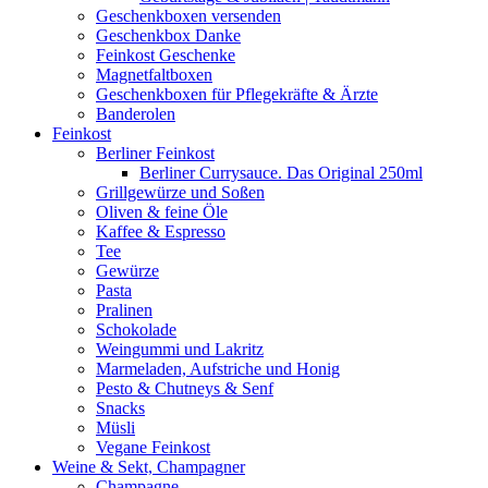
Geschenkboxen versenden
Geschenkbox Danke
Feinkost Geschenke
Magnetfaltboxen
Geschenkboxen für Pflegekräfte & Ärzte
Banderolen
Feinkost
Berliner Feinkost
Berliner Currysauce. Das Original 250ml
Grillgewürze und Soßen
Oliven & feine Öle
Kaffee & Espresso
Tee
Gewürze
Pasta
Pralinen
Schokolade
Weingummi und Lakritz
Marmeladen, Aufstriche und Honig
Pesto & Chutneys & Senf
Snacks
Müsli
Vegane Feinkost
Weine & Sekt, Champagner
Champagne