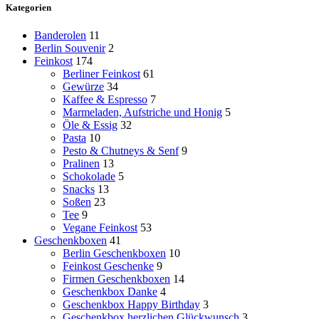
Kategorien
Banderolen
11
Berlin Souvenir
2
Feinkost
174
Berliner Feinkost
61
Gewürze
34
Kaffee & Espresso
7
Marmeladen, Aufstriche und Honig
5
Öle & Essig
32
Pasta
10
Pesto & Chutneys & Senf
9
Pralinen
13
Schokolade
5
Snacks
13
Soßen
23
Tee
9
Vegane Feinkost
53
Geschenkboxen
41
Berlin Geschenkboxen
10
Feinkost Geschenke
9
Firmen Geschenkboxen
14
Geschenkbox Danke
4
Geschenkbox Happy Birthday
3
Geschenkbox herzlichen Glückwunsch
3