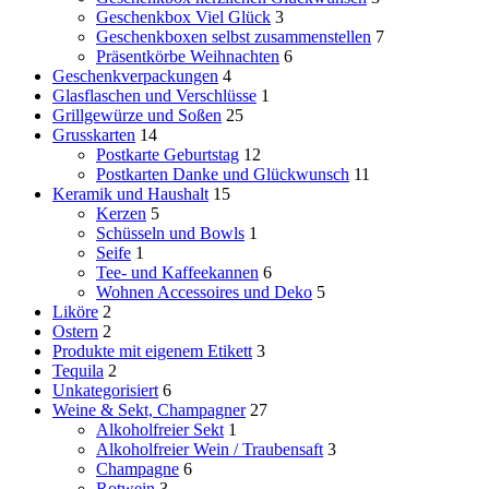
Geschenkbox Viel Glück
3
Geschenkboxen selbst zusammenstellen
7
Präsentkörbe Weihnachten
6
Geschenkverpackungen
4
Glasflaschen und Verschlüsse
1
Grillgewürze und Soßen
25
Grusskarten
14
Postkarte Geburtstag
12
Postkarten Danke und Glückwunsch
11
Keramik und Haushalt
15
Kerzen
5
Schüsseln und Bowls
1
Seife
1
Tee- und Kaffeekannen
6
Wohnen Accessoires und Deko
5
Liköre
2
Ostern
2
Produkte mit eigenem Etikett
3
Tequila
2
Unkategorisiert
6
Weine & Sekt, Champagner
27
Alkoholfreier Sekt
1
Alkoholfreier Wein / Traubensaft
3
Champagne
6
Rotwein
3