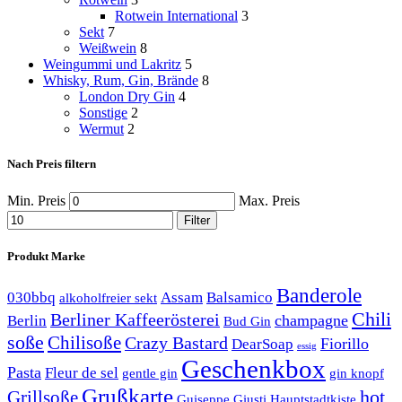
Rotwein International
3
Sekt
7
Weißwein
8
Weingummi und Lakritz
5
Whisky, Rum, Gin, Brände
8
London Dry Gin
4
Sonstige
2
Wermut
2
Nach Preis filtern
Min. Preis
Max. Preis
Filter
Produkt Marke
Banderole
030bbq
Assam
Balsamico
alkoholfreier sekt
Chili
Berliner Kaffeerösterei
champagne
Berlin
Bud Gin
soße
Chilisoße
Crazy Bastard
Fiorillo
DearSoap
essig
Geschenkbox
Pasta
Fleur de sel
gentle gin
gin knopf
Grußkarte
hot
Grillsoße
Guiseppe Giusti
Hauptstadtkiste