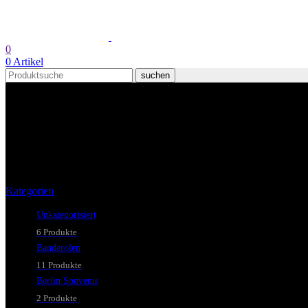
0
0
Artikel
suchen
Sankt Laurent
Kategorien
Unkategorisiert
6 Produkte
Banderolen
11 Produkte
Berlin Souvenir
2 Produkte