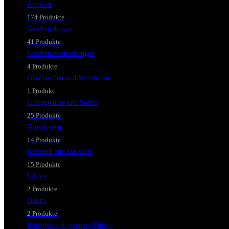
Feinkost
174 Produkte
Geschenkboxen
41 Produkte
Geschenkverpackungen
4 Produkte
Glasflaschen und Verschlüsse
1 Produkt
Grillgewürze und Soßen
25 Produkte
Grusskarten
14 Produkte
Keramik und Haushalt
15 Produkte
Liköre
2 Produkte
Ostern
2 Produkte
Produkte mit eigenem Etikett