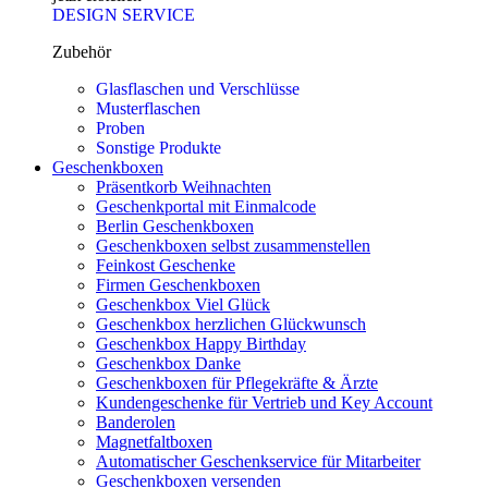
DESIGN SERVICE
Zubehör
Glasflaschen und Verschlüsse
Musterflaschen
Proben
Sonstige Produkte
Geschenkboxen
Präsentkorb Weihnachten
Geschenkportal mit Einmalcode
Berlin Geschenkboxen
Geschenkboxen selbst zusammenstellen
Feinkost Geschenke
Firmen Geschenkboxen
Geschenkbox Viel Glück
Geschenkbox herzlichen Glückwunsch
Geschenkbox Happy Birthday
Geschenkbox Danke
Geschenkboxen für Pflegekräfte & Ärzte
Kundengeschenke für Vertrieb und Key Account
Banderolen
Magnetfaltboxen
Automatischer Geschenkservice für Mitarbeiter
Geschenkboxen versenden