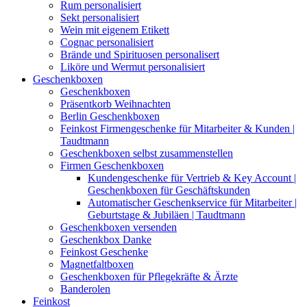
Rum personalisiert
Sekt personalisiert
Wein mit eigenem Etikett
Cognac personalisiert
Brände und Spirituosen personalisert
Liköre und Wermut personalisiert
Geschenkboxen
Geschenkboxen
Präsentkorb Weihnachten
Berlin Geschenkboxen
Feinkost Firmengeschenke für Mitarbeiter & Kunden |
Taudtmann
Geschenkboxen selbst zusammenstellen
Firmen Geschenkboxen
Kundengeschenke für Vertrieb & Key Account |
Geschenkboxen für Geschäftskunden
Automatischer Geschenkservice für Mitarbeiter |
Geburtstage & Jubiläen | Taudtmann
Geschenkboxen versenden
Geschenkbox Danke
Feinkost Geschenke
Magnetfaltboxen
Geschenkboxen für Pflegekräfte & Ärzte
Banderolen
Feinkost