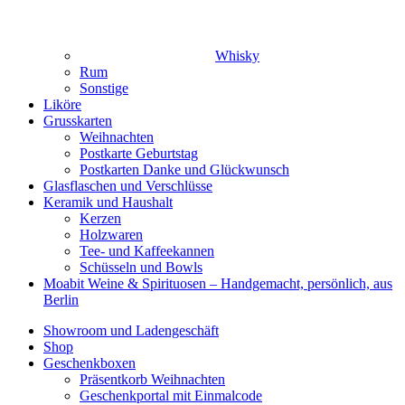
Whisky
Rum
Sonstige
Liköre
Grusskarten
Weihnachten
Postkarte Geburtstag
Postkarten Danke und Glückwunsch
Glasflaschen und Verschlüsse
Keramik und Haushalt
Kerzen
Holzwaren
Tee- und Kaffeekannen
Schüsseln und Bowls
Moabit Weine & Spirituosen – Handgemacht, persönlich, aus
Berlin
Showroom und Ladengeschäft
Shop
Geschenkboxen
Präsentkorb Weihnachten
Geschenkportal mit Einmalcode