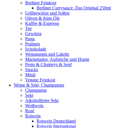
Berliner Feinkost
Berliner Currysauce. Das Original 250ml
Grillgewürze und Soßen
Oliven & feine Öle
Kaffee & Espresso
Tee
Gewürze
Pasta
Pralinen
Schokolade
Weingummi und Lakritz
Marmeladen, Aufstriche und Honig
Pesto & Chutneys & Senf
Snacks
Müsli
Vegane Feinkost
Weine & Sekt, Champagner
Champagne
Sekt
Alkoholfreier Sekt
Weißwein
Rosé
Rotwein
Rotwein Deutschland
Rotwein International