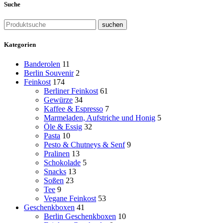
Suche
suchen
Kategorien
Banderolen
11
Berlin Souvenir
2
Feinkost
174
Berliner Feinkost
61
Gewürze
34
Kaffee & Espresso
7
Marmeladen, Aufstriche und Honig
5
Öle & Essig
32
Pasta
10
Pesto & Chutneys & Senf
9
Pralinen
13
Schokolade
5
Snacks
13
Soßen
23
Tee
9
Vegane Feinkost
53
Geschenkboxen
41
Berlin Geschenkboxen
10