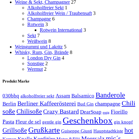
Weine & Sekt, Champagner
27
Alkoholfreier Sekt
1
Alkoholfreier Wein / Traubensaft
3
Champagne
6
Rotwein
3
Rotwein International
3
Sekt
7
Weißwein
8
Weingummi und Lakritz
5
Whisky, Rum, Gin, Brände
8
London Dry Gin
4
Sonstige
2
Wermut
2
Produkt Marke
Banderole
030bbq
Assam
Balsamico
alkoholfreier sekt
Chili
Berliner Kaffeerösterei
champagne
Berlin
Bud Gin
soße
Chilisoße
Crazy Bastard
Fiorillo
DearSoap
essig
Geschenkbox
Pasta
Fleur de sel
gentle gin
gin knopf
Grußkarte
hot
Grillsoße
Guiseppe Giusti
Hauptstadtkiste
mic´s
Meersalz
Konfitüre
Knalle
Kerzen
Mater &Filii