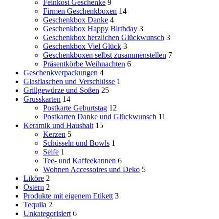
Feinkost Geschenke
9
Firmen Geschenkboxen
14
Geschenkbox Danke
4
Geschenkbox Happy Birthday
3
Geschenkbox herzlichen Glückwunsch
3
Geschenkbox Viel Glück
3
Geschenkboxen selbst zusammenstellen
7
Präsentkörbe Weihnachten
6
Geschenkverpackungen
4
Glasflaschen und Verschlüsse
1
Grillgewürze und Soßen
25
Grusskarten
14
Postkarte Geburtstag
12
Postkarten Danke und Glückwunsch
11
Keramik und Haushalt
15
Kerzen
5
Schüsseln und Bowls
1
Seife
1
Tee- und Kaffeekannen
6
Wohnen Accessoires und Deko
5
Liköre
2
Ostern
2
Produkte mit eigenem Etikett
3
Tequila
2
Unkategorisiert
6