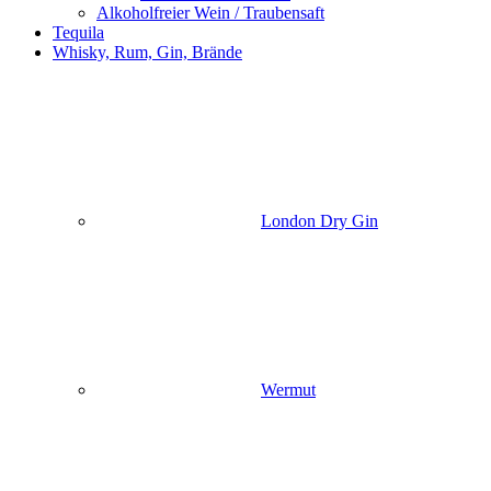
Alkoholfreier Wein / Traubensaft
Tequila
Whisky, Rum, Gin, Brände
London Dry Gin
Wermut