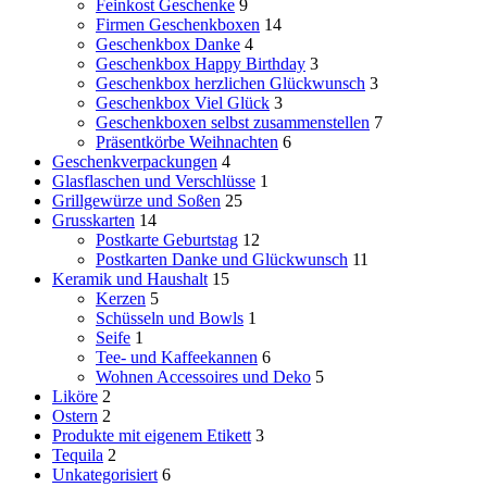
Feinkost Geschenke
9
Firmen Geschenkboxen
14
Geschenkbox Danke
4
Geschenkbox Happy Birthday
3
Geschenkbox herzlichen Glückwunsch
3
Geschenkbox Viel Glück
3
Geschenkboxen selbst zusammenstellen
7
Präsentkörbe Weihnachten
6
Geschenkverpackungen
4
Glasflaschen und Verschlüsse
1
Grillgewürze und Soßen
25
Grusskarten
14
Postkarte Geburtstag
12
Postkarten Danke und Glückwunsch
11
Keramik und Haushalt
15
Kerzen
5
Schüsseln und Bowls
1
Seife
1
Tee- und Kaffeekannen
6
Wohnen Accessoires und Deko
5
Liköre
2
Ostern
2
Produkte mit eigenem Etikett
3
Tequila
2
Unkategorisiert
6