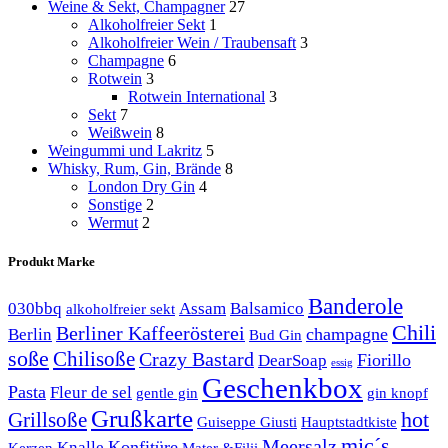
Weine & Sekt, Champagner
27
Alkoholfreier Sekt
1
Alkoholfreier Wein / Traubensaft
3
Champagne
6
Rotwein
3
Rotwein International
3
Sekt
7
Weißwein
8
Weingummi und Lakritz
5
Whisky, Rum, Gin, Brände
8
London Dry Gin
4
Sonstige
2
Wermut
2
Produkt Marke
Banderole
030bbq
Assam
Balsamico
alkoholfreier sekt
Chili
Berliner Kaffeerösterei
champagne
Berlin
Bud Gin
soße
Chilisoße
Crazy Bastard
Fiorillo
DearSoap
essig
Geschenkbox
Pasta
Fleur de sel
gentle gin
gin knopf
Grußkarte
hot
Grillsoße
Guiseppe Giusti
Hauptstadtkiste
mic´s
Meersalz
Konfitüre
Knalle
Kerzen
Mater &Filii