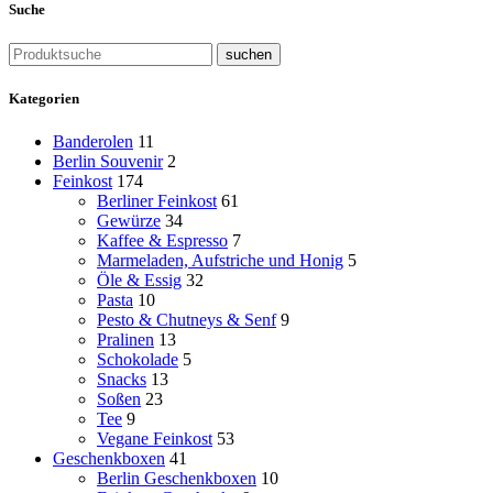
Suche
suchen
Kategorien
Banderolen
11
Berlin Souvenir
2
Feinkost
174
Berliner Feinkost
61
Gewürze
34
Kaffee & Espresso
7
Marmeladen, Aufstriche und Honig
5
Öle & Essig
32
Pasta
10
Pesto & Chutneys & Senf
9
Pralinen
13
Schokolade
5
Snacks
13
Soßen
23
Tee
9
Vegane Feinkost
53
Geschenkboxen
41
Berlin Geschenkboxen
10