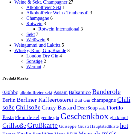
Weine & Sekt, Champagner
27
Alkoholfreier Sekt
1
Alkoholfreier Wein / Traubensaft
3
Champagne
6
Rotwein
3
Rotwein International
3
Sekt
7
Weißwein
8
Weingummi und Lakritz
5
Whisky, Rum, Gin, Brände
8
London Dry Gin
4
Sonstige
2
Wermut
2
Produkt Marke
Banderole
030bbq
Assam
Balsamico
alkoholfreier sekt
Chili
Berliner Kaffeerösterei
champagne
Berlin
Bud Gin
soße
Chilisoße
Crazy Bastard
Fiorillo
DearSoap
essig
Geschenkbox
Pasta
Fleur de sel
gentle gin
gin knopf
Grußkarte
hot
Grillsoße
Guiseppe Giusti
Hauptstadtkiste
mic´s
Meersalz
Konfitüre
Knalle
Kerzen
Mater &Filii