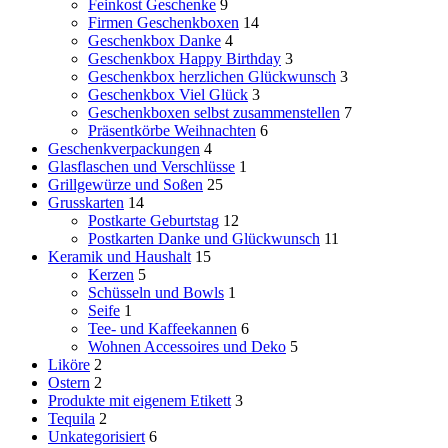
Feinkost Geschenke
9
Firmen Geschenkboxen
14
Geschenkbox Danke
4
Geschenkbox Happy Birthday
3
Geschenkbox herzlichen Glückwunsch
3
Geschenkbox Viel Glück
3
Geschenkboxen selbst zusammenstellen
7
Präsentkörbe Weihnachten
6
Geschenkverpackungen
4
Glasflaschen und Verschlüsse
1
Grillgewürze und Soßen
25
Grusskarten
14
Postkarte Geburtstag
12
Postkarten Danke und Glückwunsch
11
Keramik und Haushalt
15
Kerzen
5
Schüsseln und Bowls
1
Seife
1
Tee- und Kaffeekannen
6
Wohnen Accessoires und Deko
5
Liköre
2
Ostern
2
Produkte mit eigenem Etikett
3
Tequila
2
Unkategorisiert
6