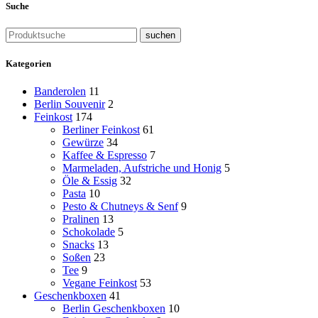
Suche
suchen
Kategorien
Banderolen
11
Berlin Souvenir
2
Feinkost
174
Berliner Feinkost
61
Gewürze
34
Kaffee & Espresso
7
Marmeladen, Aufstriche und Honig
5
Öle & Essig
32
Pasta
10
Pesto & Chutneys & Senf
9
Pralinen
13
Schokolade
5
Snacks
13
Soßen
23
Tee
9
Vegane Feinkost
53
Geschenkboxen
41
Berlin Geschenkboxen
10